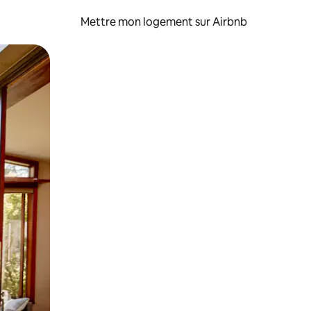
Mettre mon logement sur Airbnb
sant glisser.