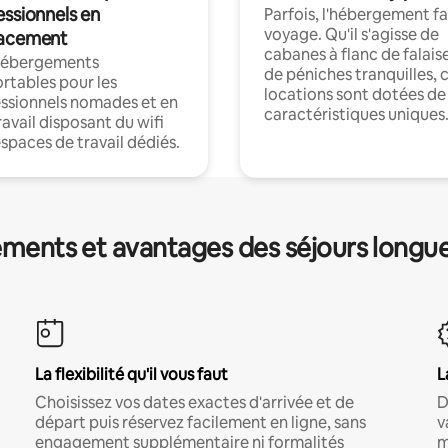
essionnels en
Parfois, l'hébergement fai
voyage. Qu'il s'agisse de
acement
cabanes à flanc de falais
hébergements
de péniches tranquilles, 
rtables pour les
locations sont dotées de
ssionnels nomades et en
caractéristiques uniques
ravail disposant du wifi
espaces de travail dédiés.
ments et avantages des séjours longu
La flexibilité qu'il vous faut
L
Choisissez vos dates exactes d'arrivée et de
D
départ puis réservez facilement en ligne, sans
v
engagement supplémentaire ni formalités
m