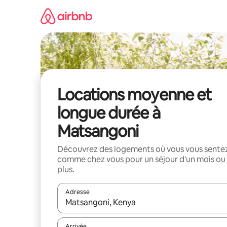
Aller
directement
au
contenu
Locations moyenne et
longue durée à
Matsangoni
Découvrez des logements où vous vous sente
comme chez vous pour un séjour d'un mois ou
plus.
Adresse
Lorsque les résultats s'affichent, utilisez les flèc
Arrivée