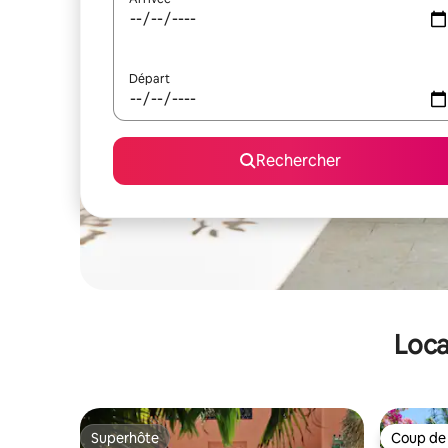
Départ
Rechercher
Loca
Superhôte
Coup de
Superhôte
Coup de