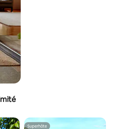
imité
Superhôte
Superhôte