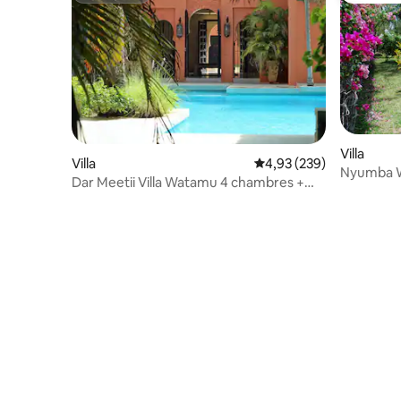
Villa
Villa
Évaluation moyenne sur 
4,93 (239)
Nyumba Wa
Dar Meetii Villa Watamu 4 chambres +
piscine + chef