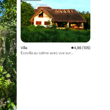
entaires : 4,9 sur 5
Villa
Évaluation moyenne sur
4,86 (105)
Écovilla au calme avec vue sur
Mida Creek