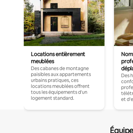
Locations entièrement
Noma
meublées
prof
dépl
Des cabanes de montagne
paisibles aux appartements
Des 
urbains pratiques, ces
confo
locations meublées offrent
profe
tous les équipements d'un
télét
logement standard.
et d'
Équipe