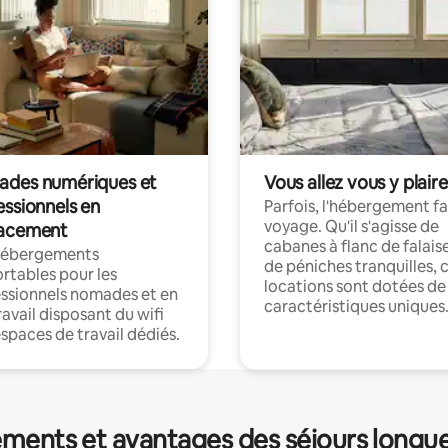
des numériques et
Vous allez vous y plaire
essionnels en
Parfois, l'hébergement fai
voyage. Qu'il s'agisse de
acement
cabanes à flanc de falais
hébergements
de péniches tranquilles, 
rtables pour les
locations sont dotées de
ssionnels nomades et en
caractéristiques uniques
ravail disposant du wifi
espaces de travail dédiés.
ments et avantages des séjours longu