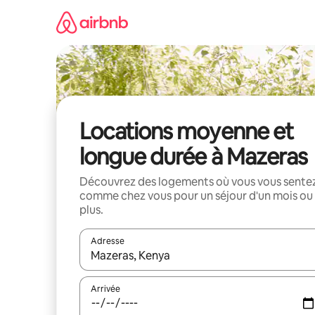
Aller
directement
au
contenu
Locations moyenne et
longue durée à Mazeras
Découvrez des logements où vous vous sente
comme chez vous pour un séjour d'un mois ou
plus.
Adresse
Lorsque les résultats s'affichent, utilisez les flèc
Arrivée