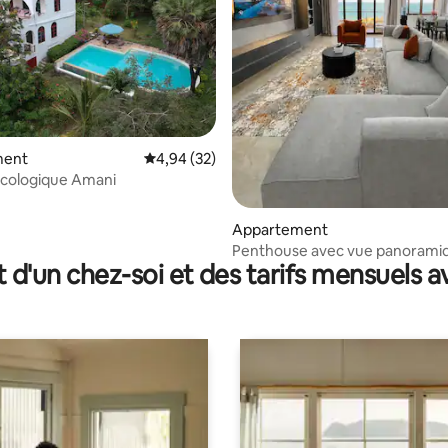
ment
Évaluation moyenne sur la base de 32 commen
4,94 (32)
écologique Amani
 la base de 20 commentaires : 4,95 sur 5
Appartement
Penthouse avec vue panoramiq
t d'un chez-soi et des tarifs mensuels 
mer, climatisation, piscine, salle
plage