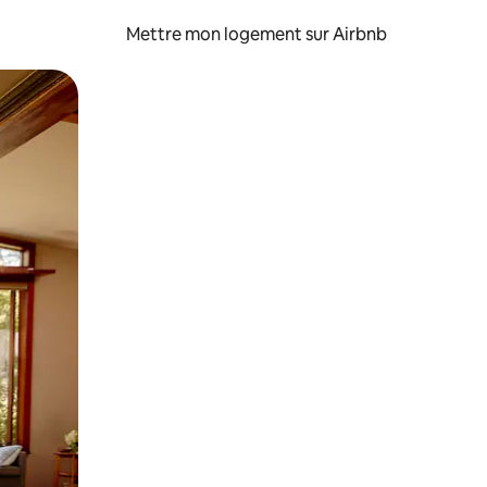
Mettre mon logement sur Airbnb
sant glisser.