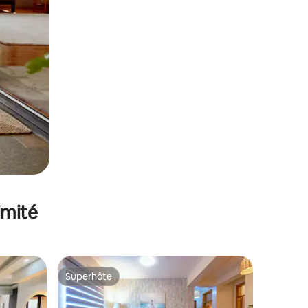
imité
Superhôte
Superhôte