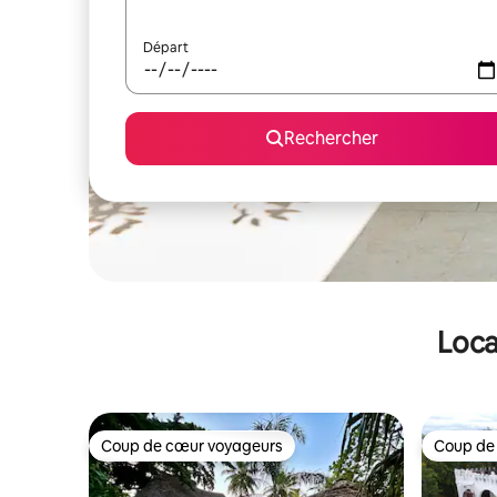
Départ
Rechercher
Loca
Coup de cœur voyageurs
Coup de
Coup de cœur voyageurs
Coup de