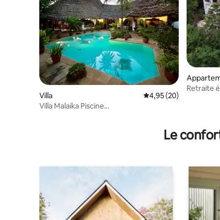
Apparte
Retraite 
Villa
Évaluation moyenne sur
4,95 (20)
Villa Malaika Piscine
privée•Clim•Barbecue Domaine sécurisé
Le confor