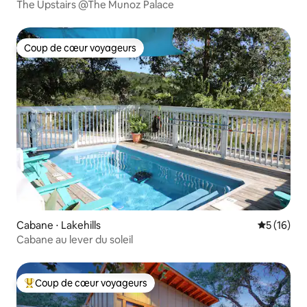
The Upstairs @The Munoz Palace
Coup de cœur voyageurs
Coup de cœur voyageurs
Cabane ⋅ Lakehills
Évaluation
5 (16)
Cabane au lever du soleil
Coup de cœur voyageurs
Coups de cœur voyageurs les plus appréciés