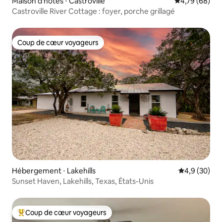
Maison d'hôtes ⋅ Castroville
Évaluation mo
4,79 (68)
Castroville River Cottage : foyer, porche grillagé
Coup de cœur voyageurs
Coup de cœur voyageurs
Hébergement ⋅ Lakehills
Évaluation m
4,9 (30)
Sunset Haven, Lakehills, Texas, États-Unis
Coup de cœur voyageurs
Coups de cœur voyageurs les plus appréciés