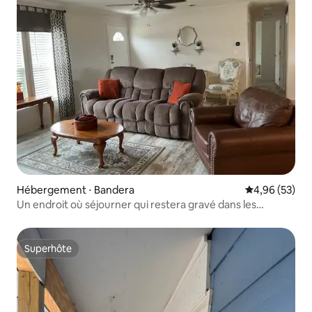
Hébergement ⋅ Bandera
Évaluation mo
4,96 (53)
Un endroit où séjourner qui restera gravé dans les
mémoires !
Superhôte
Superhôte