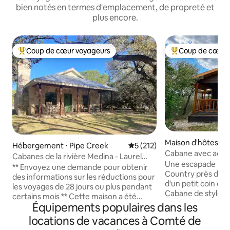
bien notés en termes d'emplacement, de propreté et
plus encore.
Coup de cœur voyageurs
Coup de cœur 
Coups de cœur voyageurs les plus appréciés
Coups de cœur vo
Maison d'hôtes ⋅ M
Hébergement ⋅ Pipe Creek
Évaluation moyenne sur la ba
5 (212)
Cabane avec accès
Cabanes de la rivière Medina - Laurel
Sunset Resort
Une escapade paisi
House 2
** Envoyez une demande pour obtenir
Country près de Medina
des informations sur les réductions pour
d'un petit coin de
les voyages de 28 jours ou plus pendant
Cabane de style st
certains mois ** Cette maison a été
appartement est 
Équipements populaires dans les
construite pour les voyageurs qui
indépendant (~ 600
préfèrent une expérience plus isolée.
locations de vacances à Comté de
environ 150 pieds 
Nichée dans les chênes et les cèdres,