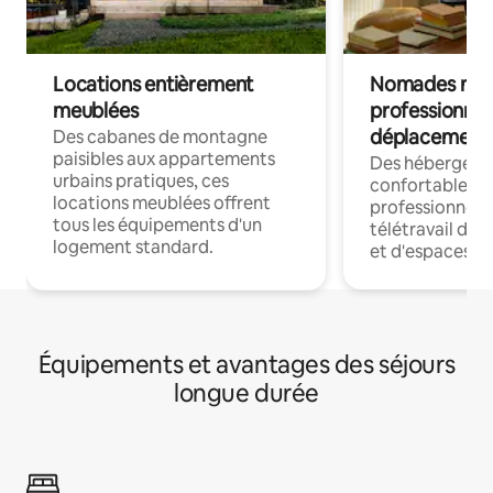
Locations entièrement
Nomades num
meublées
professionnel
déplacement
Des cabanes de montagne
paisibles aux appartements
Des hébergem
urbains pratiques, ces
confortables p
locations meublées offrent
professionnels
tous les équipements d'un
télétravail dis
logement standard.
et d'espaces de
Équipements et avantages des séjours
longue durée