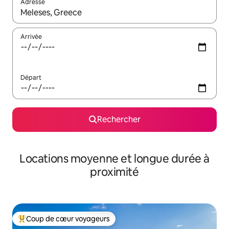
Adresse
Lorsque les résultats s'affichent, utilisez les flèches vers le hau
Arrivée
Départ
Rechercher
Locations moyenne et longue durée à
proximité
Coup de cœur voyageurs
Coups de cœur voyageurs les plus appréciés