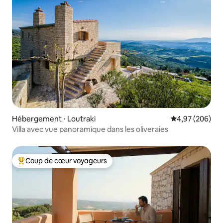
Hébergement ⋅ Loutraki
Évaluation moy
4,97 (206)
Villa avec vue panoramique dans les oliveraies
Coup de cœur voyageurs
Coups de cœur voyageurs les plus appréciés