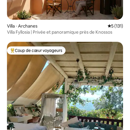
Villa ⋅ Archanes
Évaluation 
5 (131)
Villa Fyllosia | Privée et panoramique près de Knossos
Coup de cœur voyageurs
Coups de cœur voyageurs les plus appréciés