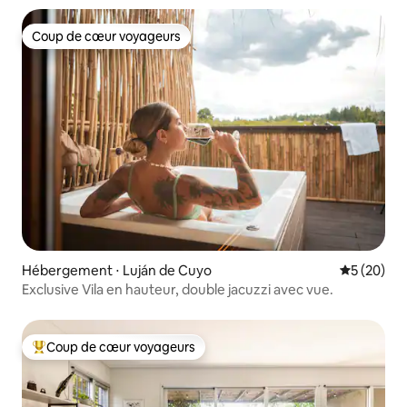
Coup de cœur voyageurs
Coup de cœur voyageurs
Hébergement ⋅ Luján de Cuyo
Évaluation
5 (20)
Exclusive Vila en hauteur, double jacuzzi avec vue.
Coup de cœur voyageurs
Coups de cœur voyageurs les plus appréciés