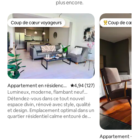
plus encore.
Coup de cœur voyageurs
Coup de cœur 
Coup de cœur voyageurs
Coups de cœur vo
Appartement en résidence
Évaluation moyenne sur la base 
4,94 (127)
⋅ Mendoza
Lumineux, moderne, flambant neuf
avec balcon et 2 VÉLOS
Détendez-vous dans ce tout nouvel
espace divin, rénové avec style, qualité
et design. Emplacement optimal dans un
quartier résidentiel calme entouré de
marchés et de végétation. Nous
mettons en avant sa proximité avec
notre grand parc San Martin, idéal pour
Appartement ⋅ Cap