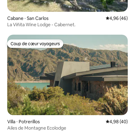
Cabane ⋅ San Carlos
Évaluation mo
4,96 (46)
La Viñita Wine Lodge - Cabernet.
Coup de cœur voyageurs
Coup de cœur voyageurs
Villa ⋅ Potrerillos
Évaluation mo
4,98 (40)
Ailes de Montagne Ecolodge