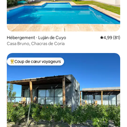
Hébergement ⋅ Luján de Cuyo
Évaluation mo
4,99 (81)
Casa Bruno, Chacras de Coria
Coup de cœur voyageurs
Coups de cœur voyageurs les plus appréciés