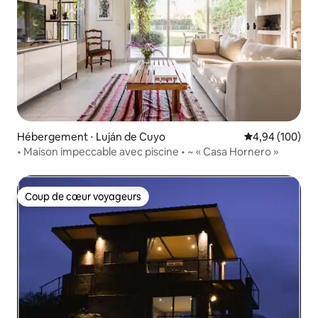
Hébergement ⋅ Luján de Cuyo
Évaluation moy
4,94 (100)
• Maison impeccable avec piscine • ~ « Casa Hornero »
Coup de cœur voyageurs
Coup de cœur voyageurs