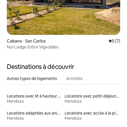
Cabane ⋅ San Carlos
Évaluatio
5 (7)
Noi Lodge Entre Vignobles
Destinations à découvrir
Autres types de logements
Activités
Locations avec lit à hauteur adaptée
Locations avec petit-déjeuner
Mendoza
Mendoza
Locations adaptées aux animaux
Locations avec accès à la plage
Mendoza
Mendoza