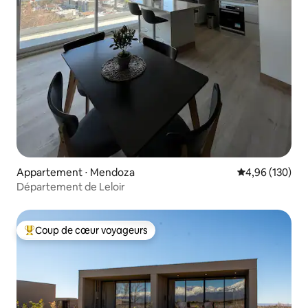
Appartement ⋅ Mendoza
Évaluation moy
4,96 (130)
Département de Leloir
Coup de cœur voyageurs
Coups de cœur voyageurs les plus appréciés