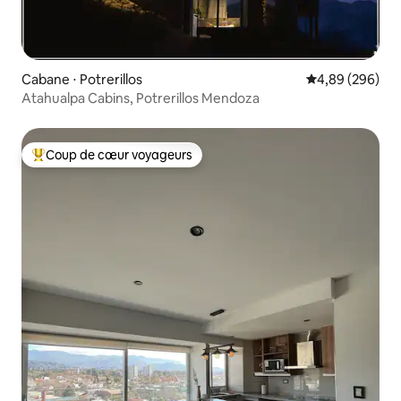
Cabane ⋅ Potrerillos
Évaluation moy
4,89 (296)
Atahualpa Cabins, Potrerillos Mendoza
Coup de cœur voyageurs
Coups de cœur voyageurs les plus appréciés