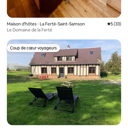
Maison d'hôtes ⋅ La Ferté-Saint-Samson
Évaluation
5 (33)
Le Domaine de la Ferté
Coup de cœur voyageurs
Coup de cœur voyageurs