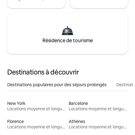
Résidence de tourisme
Destinations à découvrir
Destinations populaires pour des séjours prolongés
Destinati
New York
Barcelone
Locations moyenne et longue durée
Locations moyenne et longue durée
Florence
Athènes
Locations moyenne et longue durée
Locations moyenne et longue durée