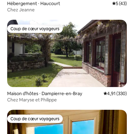
Hébergement ⋅ Haucourt
Évaluation
5 (43)
Chez Jeanne
Coup de cœur voyageurs
Coup de cœur voyageurs
Maison d'hôtes ⋅ Dampierre-en-Bray
Évaluation moy
4,91 (330)
Chez Maryse et Philippe
Coup de cœur voyageurs
Coup de cœur voyageurs