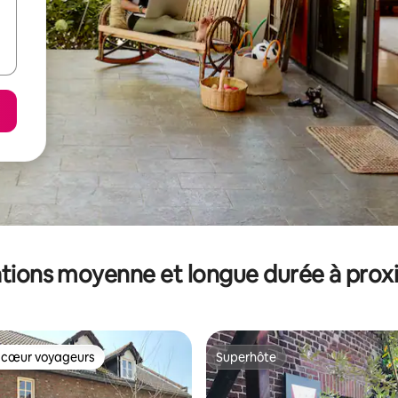
tions moyenne et longue durée à prox
 cœur voyageurs
Superhôte
 cœur voyageurs
Superhôte