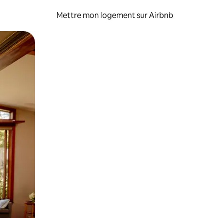
Mettre mon logement sur Airbnb
sant glisser.