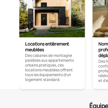
Locations entièrement
Noma
meublées
prof
dépl
Des cabanes de montagne
paisibles aux appartements
Des 
urbains pratiques, ces
confo
locations meublées offrent
profe
tous les équipements d'un
télét
logement standard.
et d'
Équipe