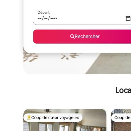
Départ
Rechercher
Loca
Coup de cœur voyageurs
Coup de
Coups de cœur voyageurs les plus appréciés
Coup de