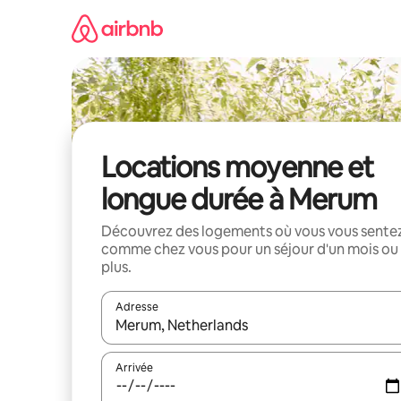
Aller
directement
au
contenu
Locations moyenne et
longue durée à Merum
Découvrez des logements où vous vous sente
comme chez vous pour un séjour d'un mois ou
plus.
Adresse
Lorsque les résultats s'affichent, utilisez les flèc
Arrivée