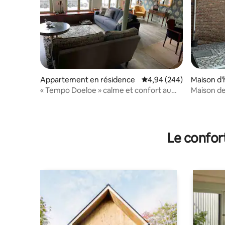
Appartement en résidence
Évaluation moyenne sur 
4,94 (244)
Maison d'
« Tempo Doeloe » calme et confort au
Maison de 
centre
Snow »
Le confor