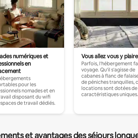
des numériques et
Vous allez vous y plaire
essionnels en
Parfois, l'hébergement fai
voyage. Qu'il s'agisse de
acement
cabanes à flanc de falais
hébergements
de péniches tranquilles, 
rtables pour les
locations sont dotées de
ssionnels nomades et en
caractéristiques uniques
ravail disposant du wifi
espaces de travail dédiés.
ments et avantages des séjours longu