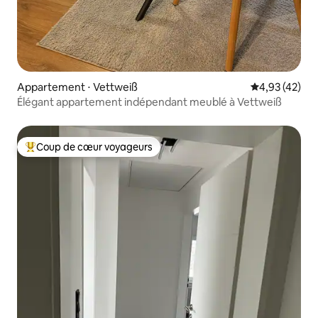
Appartement ⋅ Vettweiß
Évaluation mo
4,93 (42)
Élégant appartement indépendant meublé à Vettweiß
Coup de cœur voyageurs
Coups de cœur voyageurs les plus appréciés