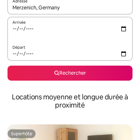
Adresse
Lorsque les résultats s'affichent, utilisez les flèches vers le hau
Arrivée
Départ
Rechercher
Locations moyenne et longue durée à
proximité
Superhôte
Superhôte