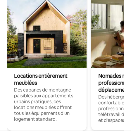
Locations entièrement
Nomades num
meublées
professionnel
déplacement
Des cabanes de montagne
paisibles aux appartements
Des hébergem
urbains pratiques, ces
confortables p
locations meublées offrent
professionnels
tous les équipements d'un
télétravail dis
logement standard.
et d'espaces de