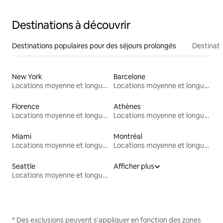
Destinations à découvrir
Destinations populaires pour des séjours prolongés
Destinati
New York
Barcelone
Locations moyenne et longue durée
Locations moyenne et longue durée
Florence
Athènes
Locations moyenne et longue durée
Locations moyenne et longue durée
Miami
Montréal
Locations moyenne et longue durée
Locations moyenne et longue durée
Seattle
Afficher plus
Locations moyenne et longue durée
* Des exclusions peuvent s'appliquer en fonction des zones