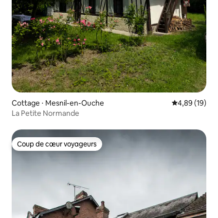
Cottage ⋅ Mesnil-en-Ouche
Évaluation mo
4,89 (19)
La Petite Normande
Coup de cœur voyageurs
Coup de cœur voyageurs