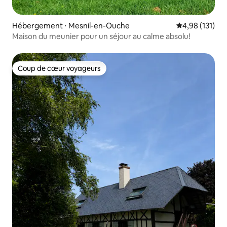
Hébergement ⋅ Mesnil-en-Ouche
Évaluation moy
4,98 (131)
Maison du meunier pour un séjour au calme absolu!
Coup de cœur voyageurs
Coup de cœur voyageurs