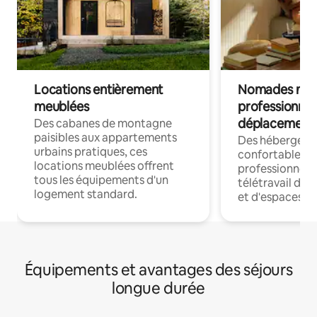
Locations entièrement
Nomades num
meublées
professionnel
déplacement
Des cabanes de montagne
paisibles aux appartements
Des hébergem
urbains pratiques, ces
confortables p
locations meublées offrent
professionnels
tous les équipements d'un
télétravail dis
logement standard.
et d'espaces de
Équipements et avantages des séjours
longue durée