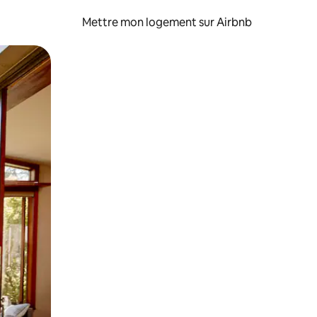
Mettre mon logement sur Airbnb
sant glisser.