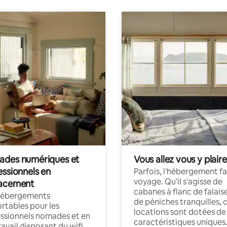
des numériques et
Vous allez vous y plaire
essionnels en
Parfois, l'hébergement fai
voyage. Qu'il s'agisse de
acement
cabanes à flanc de falais
hébergements
de péniches tranquilles, 
rtables pour les
locations sont dotées de
ssionnels nomades et en
caractéristiques uniques
ravail disposant du wifi