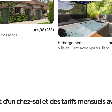
Évaluation moyenne sur la base de 258 commen
4,98 (258)
 des alizés
Hébergement
É
Villa de Luxe avec Spa & Billard
 sur la base de 19 commentaires : 5 sur 5
t d'un chez-soi et des tarifs mensuels 