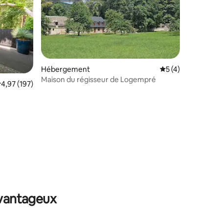
taires : 4,98 sur 5
Hébergement
Évaluation moyenn
5 (4)
Maison du régisseur de Logempré
valuation moyenne sur la base de 197 commentaires : 4,97 sur 5
4,97 (197)
avantageux