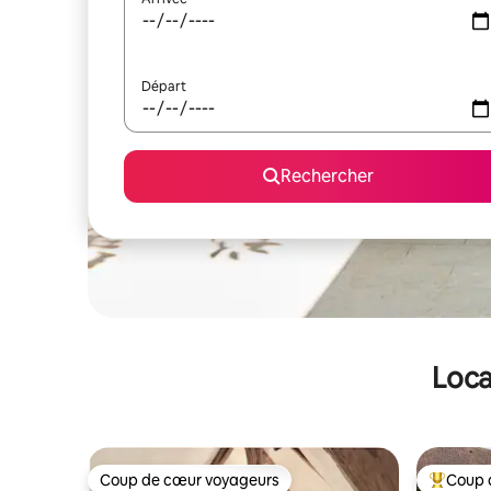
Départ
Rechercher
Loca
Coup de cœur voyageurs
Coup 
Coup de cœur voyageurs
Coups de