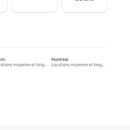
ami
Montréal
Locations moyenne et longue durée
Locations moyenne et longue durée