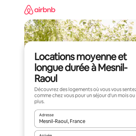
Aller
directement
au
contenu
Locations moyenne et
longue durée à Mesnil-
Raoul
Découvrez des logements où vous vous sente
comme chez vous pour un séjour d'un mois ou
plus.
Adresse
Lorsque les résultats s'affichent, utilisez les flèc
Arrivée