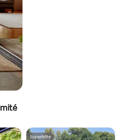
imité
Superhôte
Superhôte