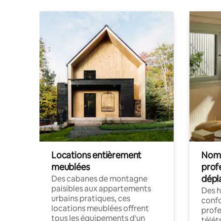
Locations entièrement
Noma
meublées
prof
dépl
Des cabanes de montagne
paisibles aux appartements
Des 
urbains pratiques, ces
confo
locations meublées offrent
profe
tous les équipements d'un
télét