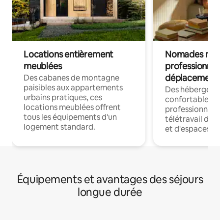
Locations entièrement
Nomades num
meublées
professionnel
déplacement
Des cabanes de montagne
paisibles aux appartements
Des hébergem
urbains pratiques, ces
confortables p
locations meublées offrent
professionnels
tous les équipements d'un
télétravail dis
logement standard.
et d'espaces de
Équipements et avantages des séjours
longue durée