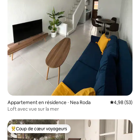
Appartement en résidence ⋅ Nea Roda
Évaluation mo
4,98 (53)
Loft avec vue sur la mer
Coup de cœur voyageurs
Coups de cœur voyageurs les plus appréciés