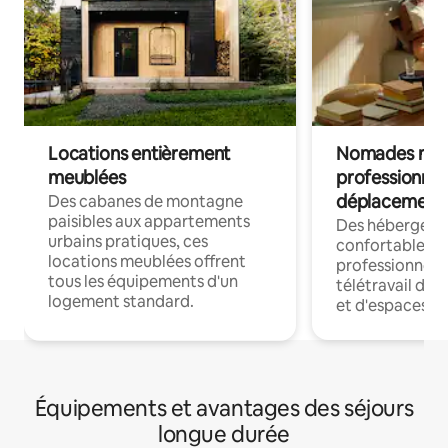
Locations entièrement
Nomades num
meublées
professionnel
déplacement
Des cabanes de montagne
paisibles aux appartements
Des hébergem
urbains pratiques, ces
confortables p
locations meublées offrent
professionnels
tous les équipements d'un
télétravail dis
logement standard.
et d'espaces de
Équipements et avantages des séjours
longue durée