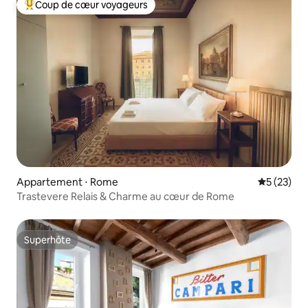
Coup de cœur voyageurs
Coups de cœur voyageurs les plus appréciés
Appartement ⋅ Rome
Évaluation
5 (23)
Trastevere Relais & Charme au cœur de Rome
Superhôte
Superhôte