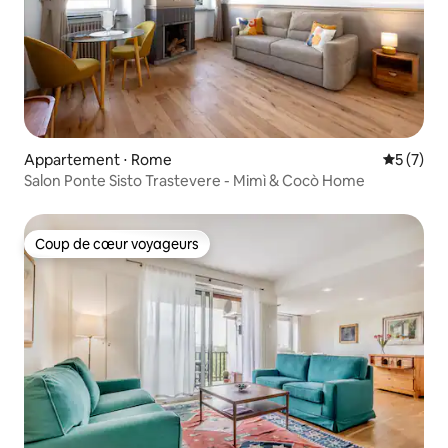
Appartement ⋅ Rome
Évaluatio
5 (7)
Salon Ponte Sisto Trastevere - Mimì & Cocò Home
Coup de cœur voyageurs
Coup de cœur voyageurs