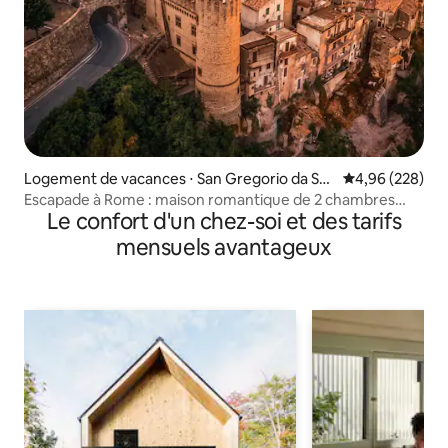
Logement de vacances ⋅ San Gregorio da Sas
Évaluation moy
4,96 (228)
sola
Escapade à Rome : maison romantique de 2 chambres
Le confort d'un chez-soi et des tarifs
dans les murs du château
mensuels avantageux