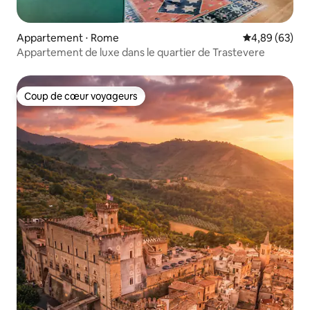
Appartement ⋅ Rome
Évaluation mo
4,89 (63)
Appartement de luxe dans le quartier de Trastevere
Coup de cœur voyageurs
Coup de cœur voyageurs