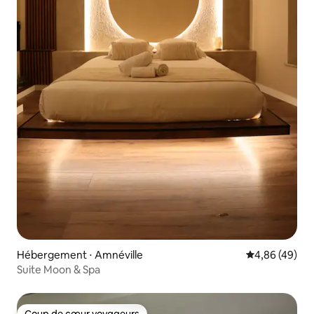
Hébergement ⋅ Amnéville
Évaluation mo
4,86 (49)
Suite Moon & Spa