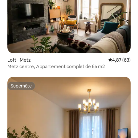
Loft ⋅ Metz
Évaluation mo
4,87 (63)
Metz centre, Appartement complet de 65 m2
Superhôte
Superhôte