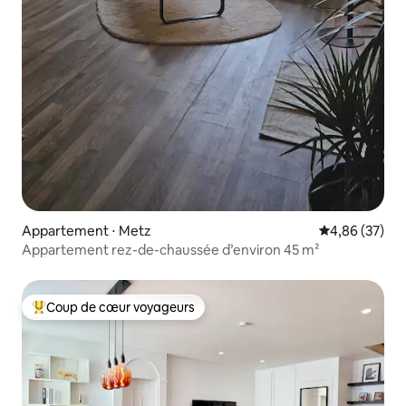
Appartement ⋅ Metz
Évaluation mo
4,86 (37)
Appartement rez-de-chaussée d’environ 45 m²
Coup de cœur voyageurs
Coups de cœur voyageurs les plus appréciés