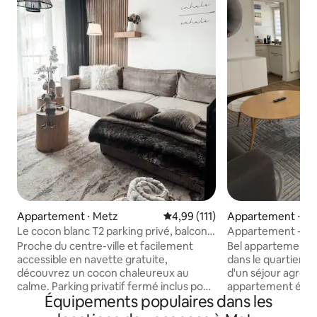
Appartement ⋅ Metz
Évaluation moyenne sur la base 
4,99 (111)
Appartement ⋅ M
Le cocon blanc T2 parking privé, balcon,
Appartement - Me
Metz gare
parking
Proche du centre-ville et facilement
Bel appartement F
accessible en navette gratuite,
dans le quartier M
découvrez un cocon chaleureux au
d'un séjour agréab
calme. Parking privatif fermé inclus pour
appartement équi
Équipements populaires dans les
une arrivée en toute sérénité, petit
qualité. L'appartement dispose d'un
balcon pour vos moments de détente.
parking privée dan