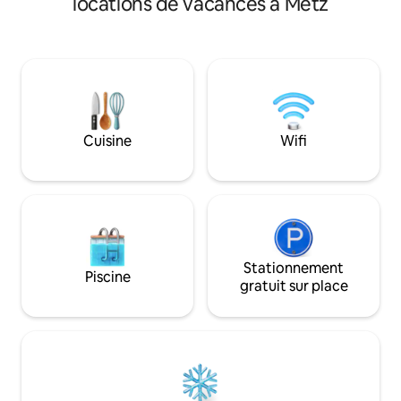
locations de vacances à Metz
Ambiance douce et cosy, literie
Idéalement situé à
confortable pour vous sentir comme
de Metz (5min à pieds), 5 min à 
chez vous. Tout à pied: ▪️Centre ville 15
commerces, restau
mn ▪️A 2 mn nombreux commerces et
l'agréable Centr
restaurants du Muse,cinéma,bowling ▪️5
mais aussi du Centre P
mn de la gare,Pompidou,centre de
pieds du centre vi
congrès, ▪️A 2 mn maison Heler et son
profiter de notre b
rooftop ▪️Arènes de Metz 8 mn
Paris TGV.
Cuisine
Wifi
Stationnement
Piscine
gratuit sur place