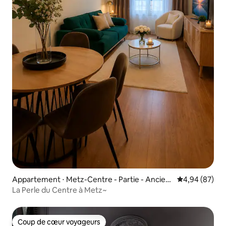
Appartement ⋅ Metz-Centre - Partie - Ancien
Évaluation mo
4,94 (87)
ne Ville
La Perle du Centre à Metz~
Coup de cœur voyageurs