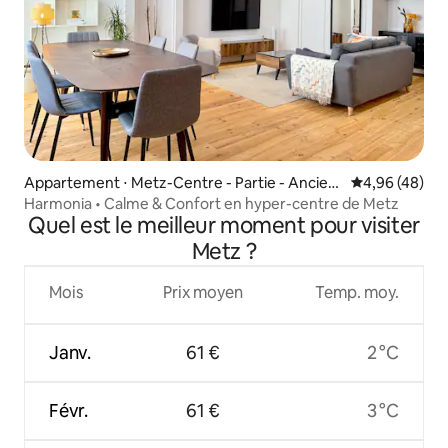
Appartement ⋅ Metz-Centre - Partie - Ancien
Évaluation mo
4,96 (48)
ne Ville
Harmonia • Calme & Confort en hyper-centre de Metz
Quel est le meilleur moment pour visiter
Metz ?
Mois
Prix moyen
Temp. moy.
Janv.
61 €
2 °C
Févr.
61 €
3 °C