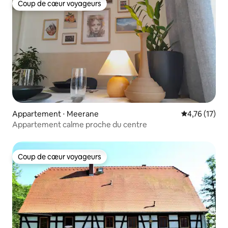
Coup de cœur voyageurs
Coup de cœur voyageurs
Appartement ⋅ Meerane
Évaluation mo
4,76 (17)
Appartement calme proche du centre
Coup de cœur voyageurs
Coup de cœur voyageurs