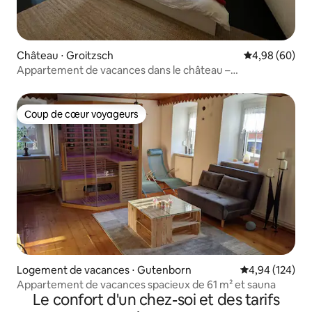
Château ⋅ Groitzsch
Évaluation mo
4,98 (60)
Appartement de vacances dans le château –
Appartement 4
Coup de cœur voyageurs
Coup de cœur voyageurs
Logement de vacances ⋅ Gutenborn
Évaluation moy
4,94 (124)
Appartement de vacances spacieux de 61 m² et sauna
Le confort d'un chez-soi et des tarifs