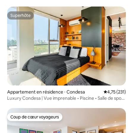
Norte/Condesa
Superhôte
Superhôte
Appartement en résidence ⋅ Condesa
Évaluation moy
4,75 (231)
Luxury Condesa | Vue imprenable • Piscine • Salle de sport
• Parking.
Coup de cœur voyageurs
Coup de cœur voyageurs