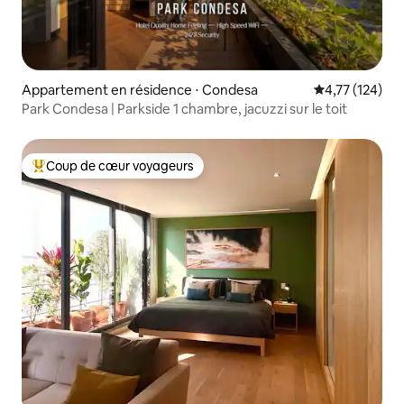
Appartement en résidence ⋅ Condesa
Évaluation moy
4,77 (124)
Park Condesa | Parkside 1 chambre, jacuzzi sur le toit
Coup de cœur voyageurs
Coups de cœur voyageurs les plus appréciés