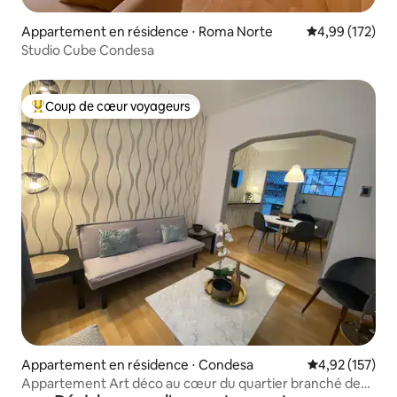
Appartement en résidence ⋅ Roma Norte
Évaluation moy
4,99 (172)
Studio Cube Condesa
Coup de cœur voyageurs
Coups de cœur voyageurs les plus appréciés
Appartement en résidence ⋅ Condesa
Évaluation moy
4,92 (157)
Appartement Art déco au cœur du quartier branché de