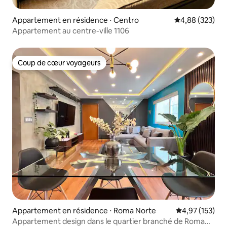
Appartement en résidence ⋅ Centro
Évaluation moy
4,88 (323)
Appartement au centre-ville 1106
Coup de cœur voyageurs
Coup de cœur voyageurs
Appartement en résidence ⋅ Roma Norte
Évaluation moy
4,97 (153)
Appartement design dans le quartier branché de Roma