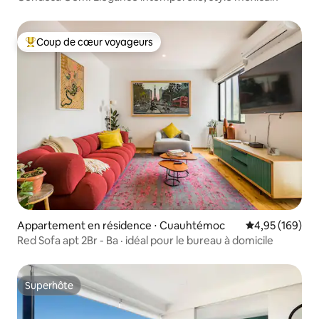
Coup de cœur voyageurs
Coups de cœur voyageurs les plus appréciés
Appartement en résidence ⋅ Cuauhtémoc
Évaluation moy
4,95 (169)
Red Sofa apt 2Br - Ba · idéal pour le bureau à domicile
Superhôte
Superhôte