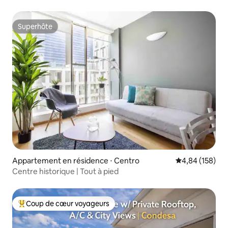
Superhôte
Superhôte
Appartement en résidence ⋅ Centro
Évaluation moy
4,84 (158)
Centre historique | Tout à pied
Coup de cœur voyageurs
Coups de cœur voyageurs les plus appréciés