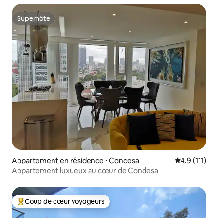
Superhôte
Superhôte
Appartement en résidence ⋅ Condesa
Évaluation m
4,9 (111)
Appartement luxueux au cœur de Condesa
Coup de cœur voyageurs
Coups de cœur voyageurs les plus appréciés