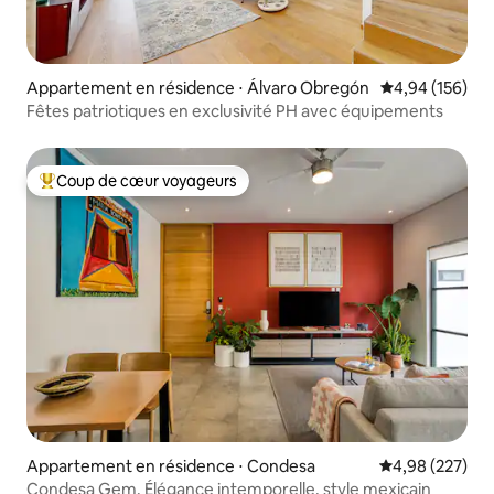
Appartement en résidence ⋅ Álvaro Obregón
Évaluation moy
4,94 (156)
Fêtes patriotiques en exclusivité PH avec équipements
Coup de cœur voyageurs
Coups de cœur voyageurs les plus appréciés
Appartement en résidence ⋅ Condesa
Évaluation moy
4,98 (227)
Condesa Gem. Élégance intemporelle, style mexicain