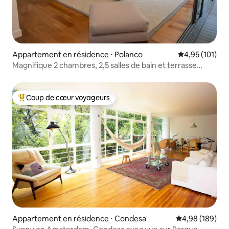
Appartement en résidence ⋅ Polanco
Évaluation moy
4,95 (101)
Magnifique 2 chambres, 2,5 salles de bain et terrasse
privée à Polanco
Coup de cœur voyageurs
Coups de cœur voyageurs les plus appréciés
Appartement en résidence ⋅ Condesa
Évaluation moy
4,98 (189)