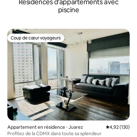
Résidences d'appartements avec
Condesa
piscine
Coup de cœur voyageurs
Coup de cœur voyageurs
Appartement en résidence ⋅ Juarez
Évaluation moy
4,92 (130)
Profitez de la CDMX dans toute sa splendeur