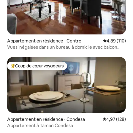
Appartement en résidence ⋅ Centro
Évaluation moy
4,89 (110)
Vues inégalées dans un bureau à domicile avec balcon
exclusif
Coup de cœur voyageurs
Coups de cœur voyageurs les plus appréciés
Appartement en résidence ⋅ Condesa
Évaluation moy
4,97 (128)
Appartement à Taman Condesa