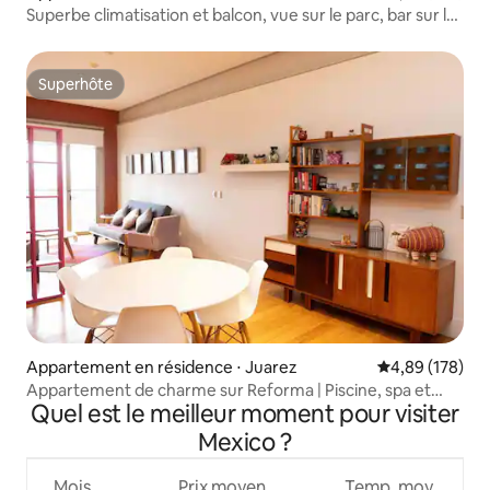
Superbe climatisation et balcon, vue sur le parc, bar sur le
toit
Superhôte
Superhôte
Appartement en résidence ⋅ Juarez
Évaluation moy
4,89 (178)
Appartement de charme sur Reforma | Piscine, spa et
Quel est le meilleur moment pour visiter
salle de sport
Mexico ?
Mois
Prix moyen
Temp. moy.