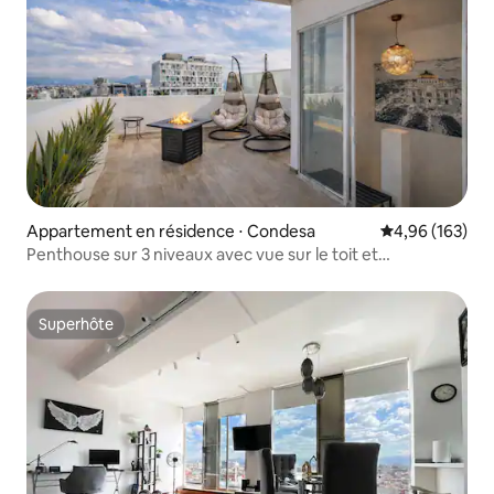
Appartement en résidence ⋅ Condesa
Évaluation moy
4,96 (163)
Penthouse sur 3 niveaux avec vue sur le toit et
climatisation | Condesa
Superhôte
Superhôte