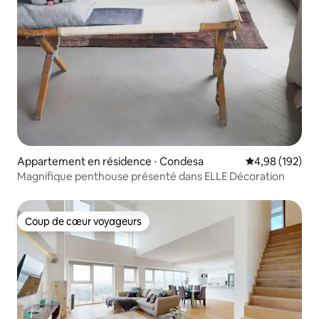
Appartement en résidence ⋅ Condesa
Évaluation moy
4,98 (192)
Magnifique penthouse présenté dans ELLE Décoration
Coup de cœur voyageurs
Coup de cœur voyageurs