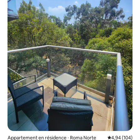
Appartement en résidence ⋅ Roma Norte
Évaluation moy
4,94 (104)