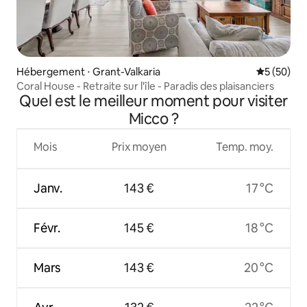
Hébergement ⋅ Grant-Valkaria
Évaluation
5 (50)
Coral House - Retraite sur l'île - Paradis des plaisanciers
Quel est le meilleur moment pour visiter
Micco ?
Mois
Prix moyen
Temp. moy.
Janv.
143 €
17 °C
Févr.
145 €
18 °C
Mars
143 €
20 °C