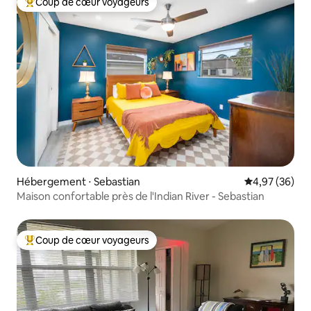
Coup de cœur voyageurs
Coups de cœur voyageurs les plus appréciés
Hébergement ⋅ Sebastian
Évaluation mo
4,97 (36)
Maison confortable près de l'Indian River - Sebastian
Coup de cœur voyageurs
Coups de cœur voyageurs les plus appréciés