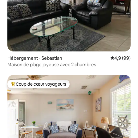
Hébergement ⋅ Sebastian
Évaluation m
4,9 (99)
Maison de plage joyeuse avec 2 chambres
Coup de cœur voyageurs
Coups de cœur voyageurs les plus appréciés