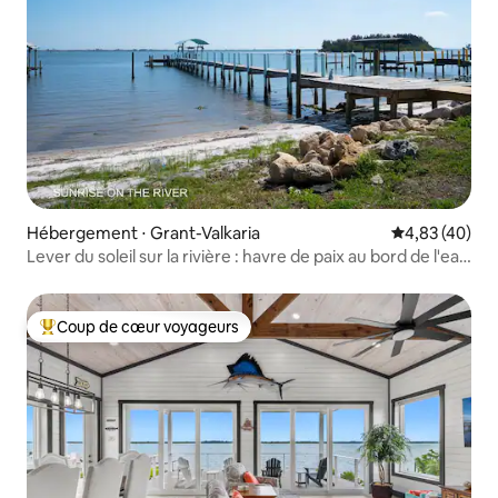
Hébergement ⋅ Grant-Valkaria
Évaluation mo
4,83 (40)
Lever du soleil sur la rivière : havre de paix au bord de l'eau
avec ponton privé
Coup de cœur voyageurs
Coups de cœur voyageurs les plus appréciés