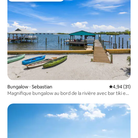
Bungalow ⋅ Sebastian
Évaluation mo
4,94 (31)
Magnifique bungalow au bord de la rivière avec bar tiki et
plage