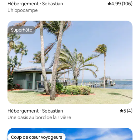
Hébergement ⋅ Sebastian
Évaluation moy
4,99 (106)
L'hippocampe
Superhôte
Superhôte
Hébergement ⋅ Sebastian
Évaluatio
5 (4)
Une oasis au bord de la rivière
Coup de cœur voyageurs
Coup de cœur voyageurs