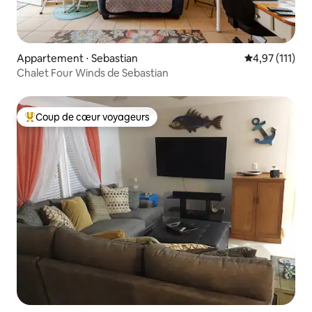
Appartement ⋅ Sebastian
Évaluation mo
4,97 (111)
Chalet Four Winds de Sebastian
Coup de cœur voyageurs
Coups de cœur voyageurs les plus appréciés