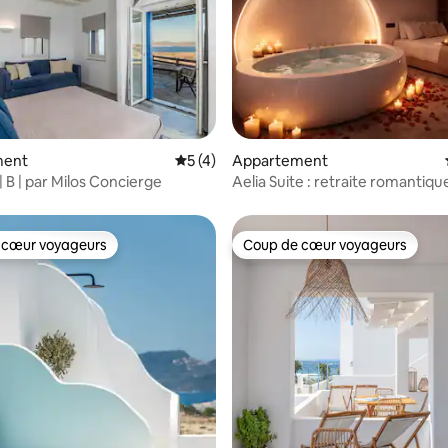
 la base de 40 commentaires : 4,93 sur 5
ment
Évaluation moyenne sur la base de 4 co
5 (4)
Appartement
 | B | par Milos Concierge
Aelia Suite : retraite romantiqu
jacuzzi, séjour privé
 cœur voyageurs
Coup de cœur voyageurs
 cœur voyageurs
Coup de cœur voyageurs
 sur la base de 74 commentaires : 5 sur 5