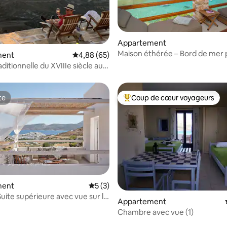
sur la base de 94 commentaires : 5 sur 5
Appartement
Maison éthérée – Bord de mer p
ment
Évaluation moyenne sur la base de 65 commen
4,88 (65)
plage de Cheronissos
ditionnelle du XVIIIe siècle au
u soleil
te
Coup de cœur voyageurs
te
Coups de cœur voyageurs les p
ment
Évaluation moyenne sur la base de 3 co
5 (3)
Suite supérieure avec vue sur la
Appartement
cuzzi
Chambre avec vue (1)