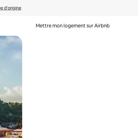
ue d'origine
Mettre mon logement sur Airbnb
sant glisser.