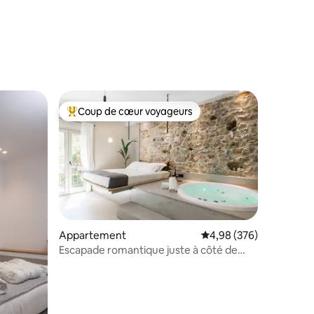
Coup de cœur voyageurs
lus appréciés
Coups de cœur voyageurs les plus appréciés
Appartement
Évaluation moyenne sur
4,98 (376)
ntaires : 4,97 sur 5
Escapade romantique juste à côté de
l'Acropole !