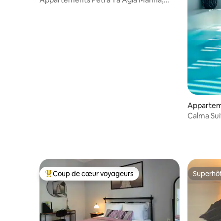
Kamares, Sifnos
Apparte
Calma Suit
privée.
Coup de cœur voyageurs
Superhô
Coups de cœur voyageurs les plus appréciés
Superhô