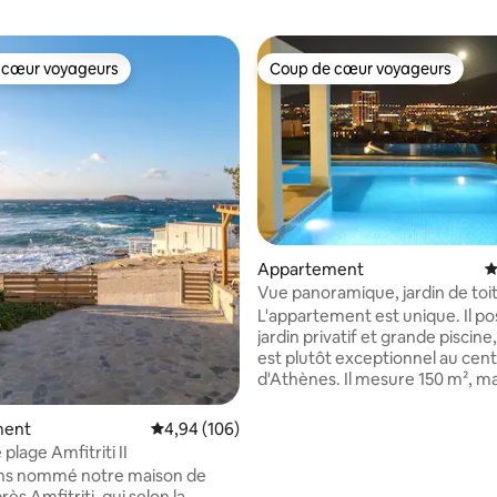
 cœur voyageurs
Coup de cœur voyageurs
 cœur voyageurs
Coup de cœur voyageurs
la base de 196 commentaires : 4,97 sur 5
Appartement
É
Vue panoramique, jardin de toit 
piscine
L'appartement est unique. Il p
jardin privatif et grande piscine,
est plutôt exceptionnel au cen
d'Athènes. Il mesure 150 m², mais
faire le double. Il est situé en ce
(à 5 mn en voiture du Parlemen
ment
Évaluation moyenne sur la base de 106 commen
4,94 (106)
pas dans le zone touristique bru
plage Amfitriti II
est dans le quartier tranquille d
ns nommé notre maison de
Lycabette, entouré d'arbres, a
rès Amfitriti, qui selon la