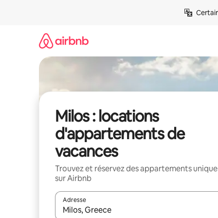
Aller
Certai
directement
au
contenu
Milos : locations
d'appartements de
vacances
Trouvez et réservez des appartements unique
sur Airbnb
Adresse
Lorsque les résultats s'affichent, utilisez les flèc