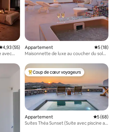
mmentaires : 5 sur 5
Évaluation moyenne sur la base de 55 commentaires : 4,93 sur 5
4,93 (55)
Appartement
Évaluation moyenne
5 (18)
e avec
Maisonnette de luxe au coucher du soleil
à Odyssey Rock
Coup de cœur voyageurs
Coups de cœur voyageurs les plus appréciés
Appartement
Évaluation moyenne
5 (68)
Suites Théa Sunset (Suite avec piscine au
coucher du soleil)