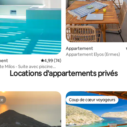
Appartement
Appartement Elyos (Ermes)
ment
Évaluation moyenne sur la base de 74 commen
4,99 (74)
e Milos - Suite avec piscine
Locations d'appartements privés
te
Coup de cœur voyageurs
te
Coup de cœur voyageurs