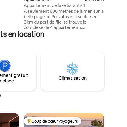
Appartement de luxe Sarantis 1
ère
À seulement 600 mètres de la mer, sur la
e et la
belle plage de Provatas et à seulement
3 km du port de l'île, se trouve le
complexe de 4 appartements
ts en location
(appartements indépendants) Sarantis.
Construit dans une ferme de 7 acres
avec vue spectaculaire sur la mer,
environnement paisible et convivial,
accès rapide au centre de l'île, il vous
assurera des vacances inoubliables.
Cuisine entièrement équipée, salle de
bains, climatisation, télévision à écran
ement gratuit
plat, connexion Wi-Fi gratuite, véranda
Climatisation
r place
et parking.
e
Coup de cœur voyageurs
lus appréciés
Coups de cœur voyageurs les plus appréciés