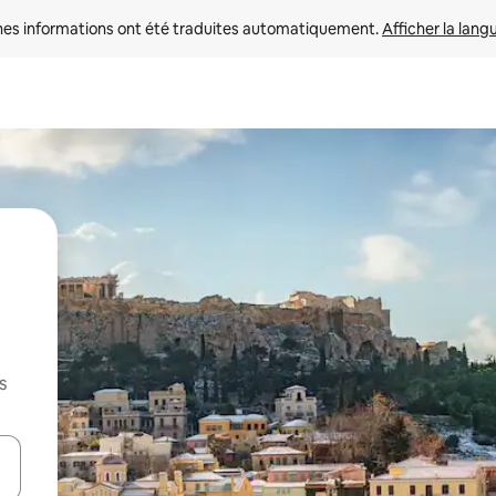
nes informations ont été traduites automatiquement. 
Afficher la lang
s
hes vers le haut et vers le bas pour les parcourir ou en appuyant et en fai