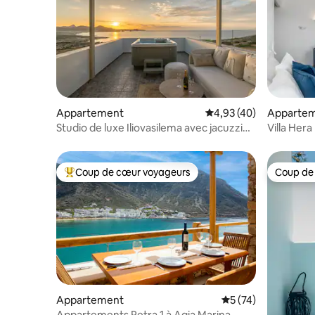
Appartement
Évaluation moyenne sur
4,93 (40)
Apparte
Studio de luxe Iliovasilema avec jacuzzi
Villa Hera
extérieur
Coup de cœur voyageurs
Coup de
Coups de cœur voyageurs les plus appréciés
Coup de
Appartement
Évaluation moyenne
5 (74)
Appartements Petra 1 à Agia Marina,