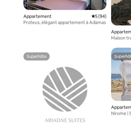
Appartement
Évaluation moyenne 
5 (94)
Proteus, élégant appartement à Adamas
Apparte
Maison tra
coucher d
Superhôte
Superhô
Superhôte
Superhô
Apparte
Nirome | 
mer et ja