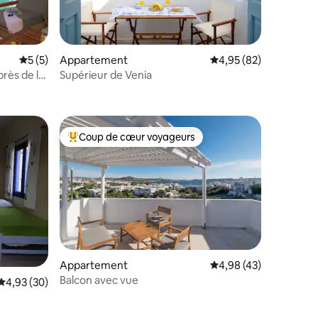
Évaluation moyenne sur la base de 5 commentaires : 5 sur 5
5 (5)
Appartement
Évaluation moyenne su
4,95 (82)
rès de la
Supérieur de Venia
taires : 4,88 sur 5
Coup de cœur voyageurs
lus appréciés
Coups de cœur voyageurs les plus appréciés
mmentaires : 5 sur 5
Appartement
Évaluation moyenne su
4,98 (43)
Balcon avec vue
Évaluation moyenne sur la base de 30 commentaires : 4,93 sur 5
4,93 (30)