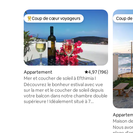
Coup de cœur voyageurs
Coup de
Coups de cœur voyageurs les plus appréciés
Coup de
Appartement
Évaluation moyenne sur 
4,97 (196)
Mer et coucher de soleil à Efthimia I
Découvrez le bonheur estival avec vue
sur la mer et le coucher de soleil depuis
votre balcon dans notre chambre double
supérieure ! Idéalement situé à 7
minutes à pied de la capitale, Plaka, et à 5
- 10 minutes en voiture de joyaux comme
Apparte
Sarakiniko, Fyropotamos, Mandrakia, le
Maison de 
port d'Adamas et bien d'autres. La
Nous avo
chambre comprend une chambre
plage d'ap