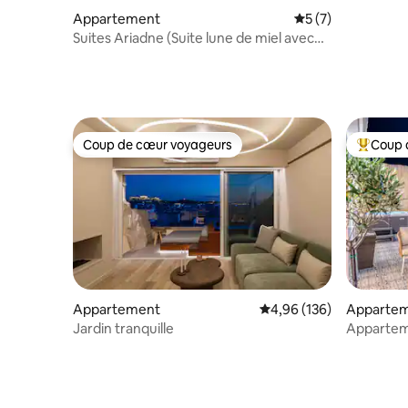
Appartement
Évaluation moyenn
5 (7)
Suites Ariadne (Suite lune de miel avec
piscine privée)
Coup de cœur voyageurs
Coup 
Coup de cœur voyageurs
Coups de
Appartement
Évaluation moyenne sur 
4,96 (136)
Apparte
Jardin tranquille
Apparteme
jacuzzi av