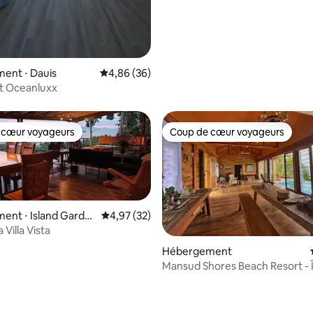
ent ⋅ Dauis
Évaluation moyenne sur la base de 36 commen
4,86 (36)
 Oceanluxx
 cœur voyageurs
Coup de cœur voyageurs
 cœur voyageurs
Coup de cœur voyageurs
ent ⋅ Island Garde
Évaluation moyenne sur la base de 32 comme
4,97 (32)
Samal
 Villa Vista
Hébergement
Mansud Shores Beach Resort - Î
r la base de 55 commentaires : 4,95 sur 5
Talikud