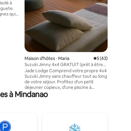
solé à
aguete.
gnes qui
es
r dîner
les
e balcon
'une
ée par
Maison d'hôtes ⋅ Maria
Évaluation moyenne
5 (43)
e et d'un
Suzuki Jimny 4x4 GRATUIT (prêt à être
récupéré au port) + petit déjeuner
Jade Lodge Comprend votre propre 4x4
r
Suzuki Jimny sans chauffeur tout au long
it où vous
de votre séjour. Profitez d'un petit
déjeuner copieux, d'une piscine à
ces à Mindanao
débordement ouverte 24 h/24, d'un
fauteuil de massage et d'un accès à The
Louvers House. Si votre Jimny est
disponible à votre arrivée, vous pouvez la
conduire directement depuis le port.
Sinon, nous fournissons un transfert
gratuit vers La Canopée, où vous