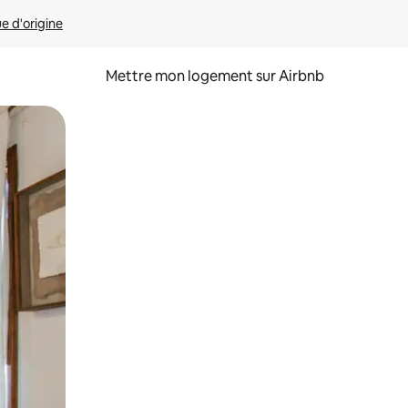
ue d'origine
Mettre mon logement sur Airbnb
sant glisser.