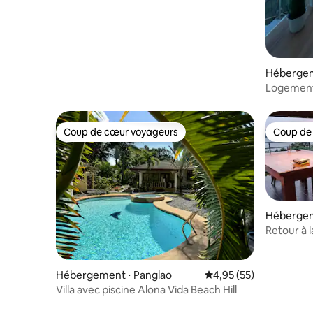
Hébergem
Logement
Coup de cœur voyageurs
Coup de
Coup de cœur voyageurs
Coup de
Hébergem
n City of 
Retour à la
Hébergement ⋅ Panglao
Évaluation moyenne su
4,95 (55)
Villa avec piscine Alona Vida Beach Hill