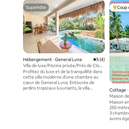
Superhôte
Coup 
Superhôte
Coups de
Hébergement ⋅ General Luna
Évaluation moyenn
5 (4)
Villa de luxe/Piscine privée/Près de Cloud
9/Starlink
Profitez du luxe et de la tranquillité dans
cette villa moderne d'une chambre au
cœur de General Luna. Entourée de
jardins tropicaux luxuriants, la villa
Cottage ⋅
dispose d'une piscine privée, d'intérieurs
Maison de
élégants, d'une salle de bain design
Villa)
Maison en
spacieuse avec baignoire et d'une belle
250 mètre
vue sur les plantes, d'une télévision
3 chambre
connectée de 55 pouces et d'une
avons éga
connexion Wi-Fi Starlink rapide. Elle peut
électriqu
accueillir jusqu'à 3 personnes avec