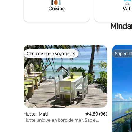
Cuisine
Wifi
Mindan
Coup de cœur voyageurs
Superhô
Coup de cœur voyageurs
Superhô
Hutte ⋅ Mati
Évaluation moyenne sur
4,89 (96)
Hutte unique en bord de mer. Sable
blanc. Spot de surf