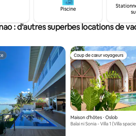
Stationn
Piscine
su
ao : d'autres superbes locations de v
te
Coup de cœur voyageurs
te
Coup de cœur voyageurs
 la base de 96 commentaires : 4,89 sur 5
Maison d'hôtes ⋅ Oslob
Balai ni Sonia - Villa 1 (Villa spa
4 personnes)