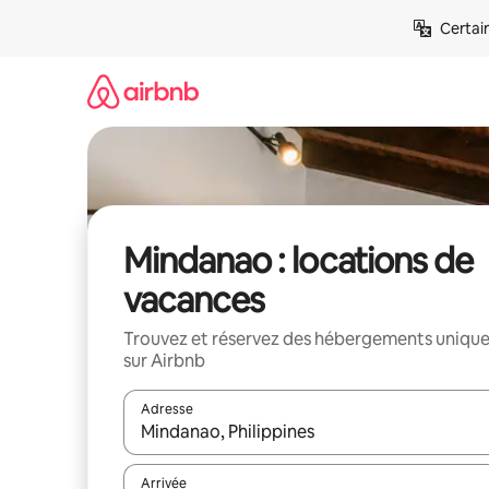
Aller
Certai
directement
au
contenu
Mindanao : locations de
vacances
Trouvez et réservez des hébergements uniqu
sur Airbnb
Adresse
Lorsque les résultats s'affichent, utilisez les flèc
Arrivée