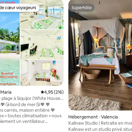
de cœur voyageurs
Superhôte
 cœur voyageurs les plus appréciés
Superhôte
e sur la base de 4 commentaires : 5 sur 5
 Maria
Évaluation moyenne sur la base de 216 comme
4,95 (216)
 plage à Siquijor (White House
💖😘 bord de mer😘💖 💖
s carrés, maison entière 💖
s « toutes climatisation » nous
Hébergement ⋅ Valencia
lement un ventilateur
Kalinaw Studio | Retraite en m
e de réserve. 💖2 canapés
avec piscines et sauna
Kalinaw est un studio privé situ