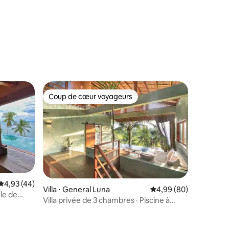
taires : 4,86 sur 5
Coup de cœur voyageurs
Coup de cœur voyageurs
ntaires : 4,97 sur 5
Évaluation moyenne sur la base de 44 commentaires : 4,93 sur 5
4,93 (44)
Villa ⋅ General Luna
Évaluation moyenne su
4,99 (80)
le de
Villa privée de 3 chambres · Piscine à
débordement · Vues à 360°