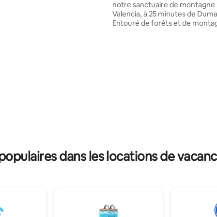
es. Salon 💖 ouvert, 💖2
notre sanctuaire de montagne i
salles de bain 💖Cuisine pour
Valencia, à 25 minutes de Dum
Table à💖 manger à l'intérieur et
Entouré de forêts et de monta
eur,💖 terrasse face à la plage, 💖
donnent l'impression d'être à d
 grande fête/discothèque
années-lumière de la ville, mais
e💖 grillades/Soirée grillades
suffisamment proche pour sorti
la💖 plage 💖 Snorkeling/plongée
ou passer une soirée. Réveillez-vous
 plage car nous avons un
avec une vue panoramique sur 
e marin devant avec de beaux
montagnes depuis votre propr
rents poissons👍 « 💖Vous
privé, et sortez pour profiter d
ez comme chez vous💖 » 💖
piscine à débordement aliment
ur votre famille ou vos amis.💖
une source, d'un sauna en cèdr
salon avec cheminée. Que vous soyez ici
pour vous déconnecter ou pou
explorer, c'est le genre d'endro
aurez envie de revenir.
opulaires dans les locations de vacan