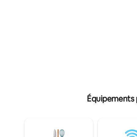
convertibl
1 grand lit et 1 canapé-lit. Elle est parfaite
toilettes/
pour les couples, les petites familles ou
cuisiner, 
les télétravailleurs à la recherche d'une
à l'extéri
escapade paisible sur l'île, à proximité des
Toit pour
meilleures plages et des meilleurs cafés
Matériel d
de Siargao.
Fête sur 
devant la
sanctuair
coraux/diffé
vous sent
Parfait po
Équipements p