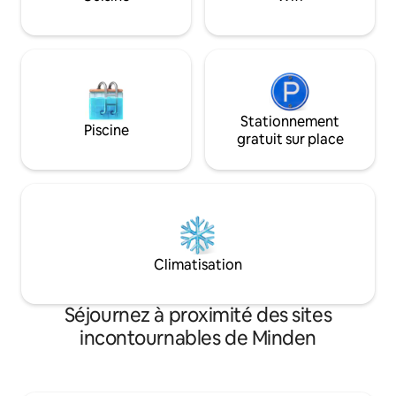
l'A2 pour des arrivées flexibles. ✅
AIDE voir ci-desso
Emplacement idéal pour les excursions
informations impo
et la nature Accès ✅ rapide à la ville et à
l'autoroute
Stationnement
Piscine
gratuit sur place
Climatisation
Séjournez à proximité des sites
incontournables de Minden