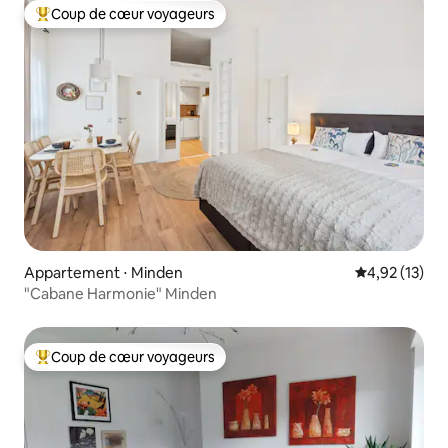
Coup de cœur voyageurs
Coups de cœur voyageurs les plus appréciés
Appartement ⋅ Minden
Évaluation mo
4,92 (13)
"Cabane Harmonie" Minden
Coup de cœur voyageurs
Coups de cœur voyageurs les plus appréciés