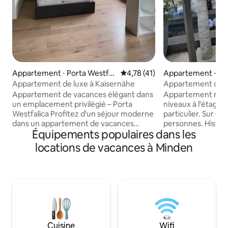
Appartement ⋅ Porta Westfali
Évaluation moyenne sur la base
4,78 (41)
Appartement ⋅ M
ca
Appartement de luxe à Kaisernähe
Appartement dans
gardien de 400 an
Appartement de vacances élégant dans
Appartement rich
un emplacement privilégié – Porta
niveaux à l'étage 
Westfalica Profitez d'un séjour moderne
particulier. Sur d
dans un appartement de vacances
personnes. Historiquement, deux
Équipements populaires dans les
élégamment meublé avec une
passages souterrai
atmosphère lumineuse et confortable.
maison sous l'ancie
locations de vacances à Minden
L'emplacement central est idéal pour les
menaient à l'église 
amoureux de la nature et de la ville : À
guide de voyage c
quelques minutes du monument Kaiser
des visites de la vi
Wilhelm, directement sur la piste
accompagnées d'u
cyclable de la Weser – parfait pour les
à travers la ville 
promenades et les balades à vélo.
des scooters de lo
Minden et Bad Oeynhausen sont
peuvent compléter
rapidement accessibles, tout comme
INSTRUCTIONS DE
Cuisine
Wifi