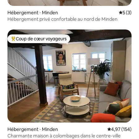
Hébergement ⋅ Minden
Évaluatio
5 (3)
Hébergement privé confortable au nord de Minden
Coup de cœur voyageurs
Coups de cœur voyageurs les plus appréciés
Hébergement ⋅ Minden
Évaluation moy
4,97 (154)
Charmante maison à colombages dans le centre-ville