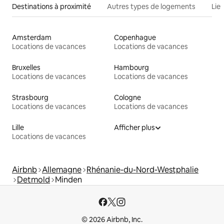
Destinations à proximité
Autres types de logements
Lie
Amsterdam
Copenhague
Locations de vacances
Locations de vacances
Bruxelles
Hambourg
Locations de vacances
Locations de vacances
Strasbourg
Cologne
Locations de vacances
Locations de vacances
Lille
Afficher plus
Locations de vacances
Airbnb
Allemagne
Rhénanie-du-Nord-Westphalie
Detmold
Minden
© 2026 Airbnb, Inc.