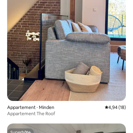
Appartement ⋅ Minden
Évaluation mo
4,94 (18)
Appartement The Roof
Superhôte