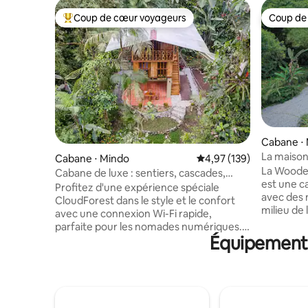
Coup de cœur voyageurs
Coup de
Coups de cœur voyageurs les plus appréciés
Coup de
Cabane ⋅
La maison
Cabane ⋅ Mindo
Évaluation moyenne sur
4,97 (139)
La Wooden
Cabane de luxe : sentiers, cascades,
est une c
yoga, sauna, forêt
Profitez d'une expérience spéciale
avec des 
CloudForest dans le style et le confort
milieu de 
avec une connexion Wi-Fi rapide,
nuages). I
parfaite pour les nomades numériques.
paix et d
Équipements
L'« Orchidée » est une cabane de
prélassan
3 étages magistralement conçue avec
La maison
un mobilier de luxe, des draps
ouverts e
biologiques et une vue imprenable sur la
permetten
forêt. Nous sommes à 2 miles du village
toutes so
de Mindo, mais suffisamment éloignés