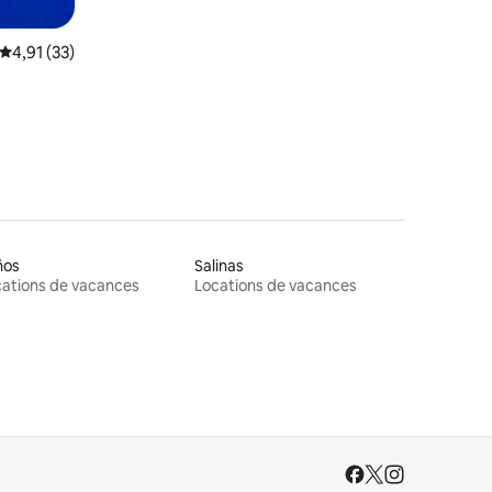
Évaluation moyenne sur la base de 33 commentaires : 4,91 sur 5
4,91 (33)
ños
Salinas
ations de vacances
Locations de vacances