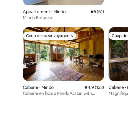
capybara
Appartement ⋅ Mindo
Évaluation moyenne
5 (61)
Mindo Botanico
Coup de cœur voyageurs
Coup de
Coup de cœur voyageurs
Coup de
Cabane ⋅ Mindo
Évaluation moyenne su
4,9 (133)
Cabane ⋅
Cabane en bois à Mindo/Cabin with
Magnifiqu
Unique Garden
à pied de l