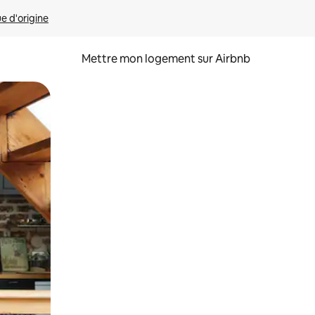
ue d'origine
Mettre mon logement sur Airbnb
sant glisser.