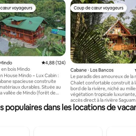
 cœur voyageurs
Coup de cœur voyageurs
 cœur voyageurs
Coup de cœur voyageurs
 Mindo
Évaluation moyenne sur la base de 124 commen
4,88 (124)
 en bois Mindo
 la base de 139 commentaires : 4,97 sur 5
Cabane ⋅ Los Bancos
 House Mindo ~ Lux Cabin :
Le paradis des amoureux de la 
abane spacieuse construite
Serenity Lodge, Mindo
Chalet confortable construit à 
matériaux durables. Située au
bord de la rivière, niché au mili
la vallée de Mindo (forêt de
végétation tropicale luxuriante
ci, vous pourrez profiter de la
accès direct à la rivière Saguam
e l'harmonie tout en vous
 populaires dans les locations de vaca
vaste domaine, avec un étang 
t dans la nature environnante.
chœur de grenouilles magique 
 est conçue avec des espaces
soirs : c'est l'endroit idéal pour 
t de grandes fenêtres qui vous
ressourcer. Abritant des oiseau
t de repérer facilement
papillons colorés, c'est un para
rtes d'oiseaux qui parcourent la
les amoureux de la nature. À 