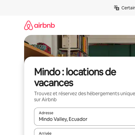
Aller
Certai
directement
au
contenu
Mindo : locations de
vacances
Trouvez et réservez des hébergements uniqu
sur Airbnb
Adresse
Lorsque les résultats s'affichent, utilisez les flèc
Arrivée