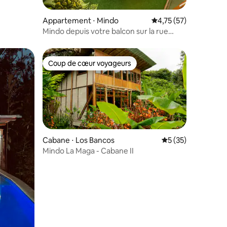
Appartement ⋅ Mindo
Évaluation moyenne su
4,75 (57)
Mindo depuis votre balcon sur la rue
principale
Coup de cœur voyageurs
Coup de cœur voyageurs
Cabane ⋅ Los Bancos
Évaluation moyenne
5 (35)
Mindo La Maga - Cabane II
taires : 4,97 sur 5