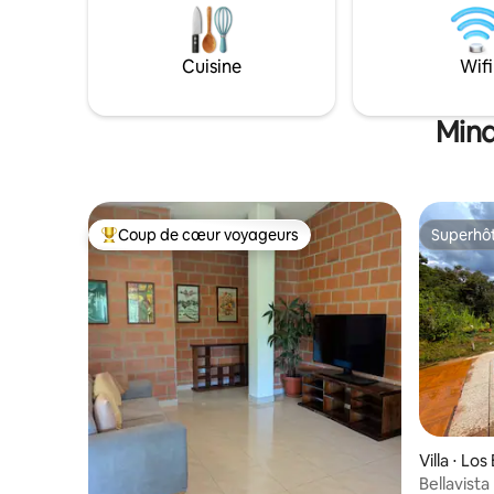
forêt. Si 
pour profiter d'une sérénité parfaite en
d'aventur
pleine nature. Clair et délicieuse, notre
tous les 
eau provient d'une source ! Louez notre
Cuisine
Wifi
Mindo ! *** Je vous offre une facture
guide pour des randonnées inspirantes
avec votr
sur nos sentiers exceptionnels et privés.
Participez à un cours de yoga avec un
Mind
expert !
Coup de cœur voyageurs
Superhô
Coups de cœur voyageurs les plus appréciés
Superhô
Villa ⋅ Lo
Bellavista