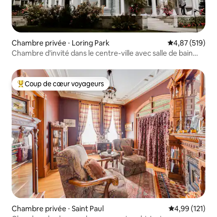
Chambre privée ⋅ Loring Park
Évaluation moy
4,87 (519)
Chambre d'invité dans le centre-ville avec salle de bain
partagée
Coup de cœur voyageurs
Coups de cœur voyageurs les plus appréciés
Chambre privée ⋅ Saint Paul
Évaluation moy
4,99 (121)