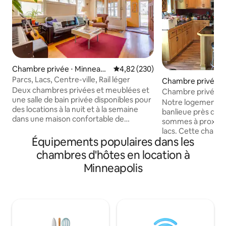
Chambre privée ⋅ Minneapo
Évaluation moyenne sur la base 
4,82 (230)
lis
Parcs, Lacs, Centre-ville, Rail léger
Chambre privée ⋅
Deux chambres privées et meublées et
ka
Chambre privée d
une salle de bain privée disponibles pour
partagé avec peti
Notre logement es
des locations à la nuit et à la semaine
banlieue près de 
dans une maison confortable de
sommes à proximit
3 chambres/2 salles de bain située dans
lacs. Cette chambr
un quartier sûr à un pâté de maisons au
Équipements populaires dans les
jour fait pour dorm
nord de Minnehaha Creek, et à deux
réfrigérateur. C'es
chambres d'hôtes en location à
pâtés de maisons du lac Hiawatha. Les
voyageurs en sol
Minneapolis
chambres sont situées au niveau
voyageur peut séj
principal avec beaucoup de lumière du
petite chambre ave
soleil, et il y a un accès rapide à une salle
moyennant un sup
de bain PRIVÉE complète, un placard à
chambre est au pr
linge, une salle à manger et un salon,
de la grande pièce
ainsi que la cuisine. Une chambre
et notre cuisine. 
dispose d'un NOUVEAU LIT QUEEN SIZE