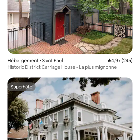
Hébergement ⋅ Saint Paul
Évaluation moy
4,97 (245)
Historic District Carriage House - La plus mignonne
Superhôte
Superhôte