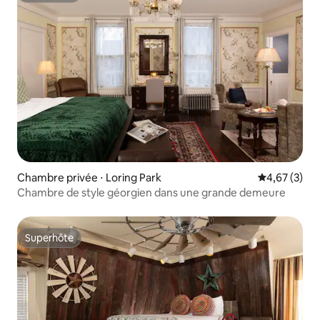
Chambre privée ⋅ Loring Park
Évaluation m
4,67 (3)
Chambre de style géorgien dans une grande demeure
Superhôte
Superhôte