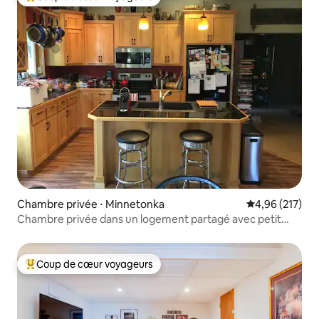
Coups de cœur voyageurs les plus appréciés
Chambre privée ⋅ Minnetonka
Évaluation moy
4,96 (217)
Chambre privée dans un logement partagé avec petit
déjeuner
Coup de cœur voyageurs
Coups de cœur voyageurs les plus appréciés