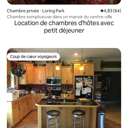
Chambre privée ⋅ Loring Park
Évaluation mo
4,83 (64)
Chambre somptueuse dans un manoir du centre-ville
Location de chambres d'hôtes avec
petit déjeuner
Coup de cœur voyageurs
Coup de cœur voyageurs