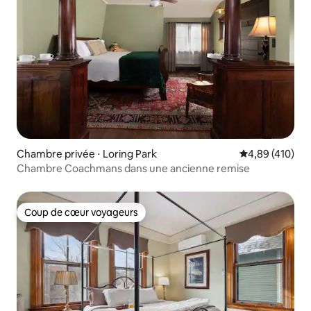
Chambre privée ⋅ Loring Park
Évaluation moy
4,89 (410)
Chambre Coachmans dans une ancienne remise
Coup de cœur voyageurs
Coup de cœur voyageurs