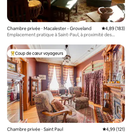
Chambre privée ⋅ Macalester - Groveland
Évaluation moy
4,89 (183)
Emplacement pratique à Saint-Paul, à proximité des
universités
Coup de cœur voyageurs
Coups de cœur voyageurs les plus appréciés
Chambre privée ⋅ Saint Paul
Évaluation moy
4,99 (121)