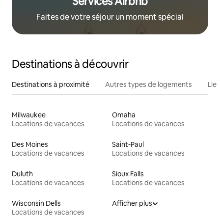
Services Airbnb
Faites de votre séjour un moment spécial
Destinations à découvrir
Destinations à proximité
Autres types de logements
Lie
Milwaukee
Omaha
Locations de vacances
Locations de vacances
Des Moines
Saint-Paul
Locations de vacances
Locations de vacances
Duluth
Sioux Falls
Locations de vacances
Locations de vacances
Wisconsin Dells
Afficher plus
Locations de vacances