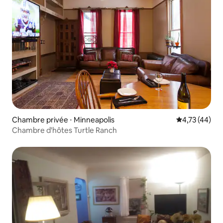
Chambre privée ⋅ Minneapolis
Évaluation mo
4,73 (44)
Chambre d'hôtes Turtle Ranch