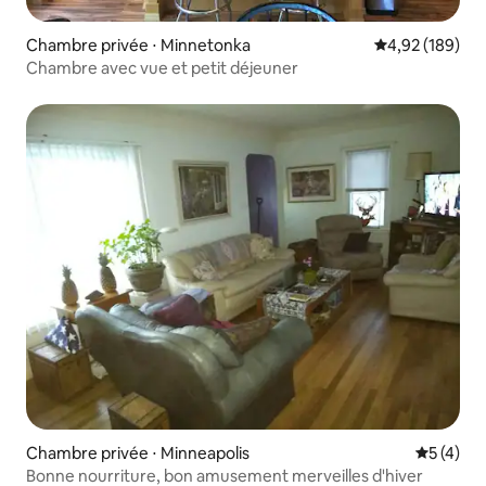
Chambre privée ⋅ Minnetonka
Évaluation moy
4,92 (189)
Chambre avec vue et petit déjeuner
Chambre privée ⋅ Minneapolis
Évaluatio
5 (4)
Bonne nourriture, bon amusement merveilles d'hiver