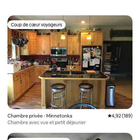
Coup de cœur voyageurs
Coup de cœur voyageurs
Chambre privée ⋅ Minnetonka
Évaluation moy
4,92 (189)
Chambre avec vue et petit déjeuner