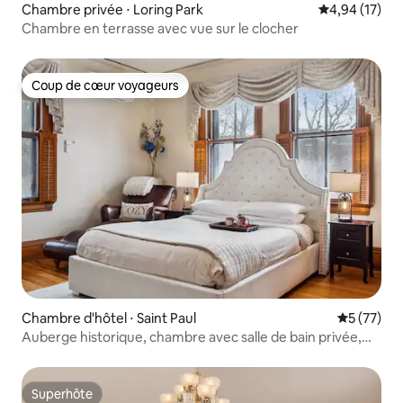
Chambre privée ⋅ Loring Park
Évaluation mo
4,94 (17)
Chambre en terrasse avec vue sur le clocher
Coup de cœur voyageurs
Coup de cœur voyageurs
Chambre d'hôtel ⋅ Saint Paul
Évaluation
5 (77)
Auberge historique, chambre avec salle de bain privée,
chambre Gregg
Superhôte
Superhôte