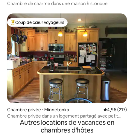
Chambre de charme dans une maison historique
Coup de cœur voyageurs
Coups de cœur voyageurs les plus appréciés
Chambre privée ⋅ Minnetonka
Évaluation moy
4,96 (217)
Chambre privée dans un logement partagé avec petit
Autres locations de vacances en
déjeuner
chambres d'hôtes