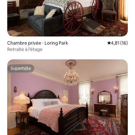
Chambre privée ⋅ Loring Park
Évaluation mo
4,81 (16)
Retraite à l'étage
Superhôte
Superhôte