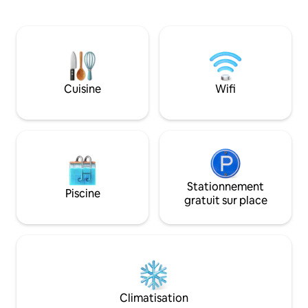
Profitez d'une ch
Montez à 40 pieds sur la tour
privée, d'un lit de
d'observation, où un télescope vous
d'un lave-linge/sè
attend, prêt à scruter le ciel nocturne et
chauffage/climatis
à révéler le panorama des cieux,
cuisine entièreme
surplombant 500 acres de splendeur
Décoration élégant
naturelle juste à côté. Entrez dans les
naturelle dans tou
jets chauds et bouillonnants du jacuzzi,
Cuisine
Wifi
15 minutes de l’aé
ou la douce caresse de la douche à effet
est autorisé dans 
de pluie, et restaurez votre esprit en
moyennant des frais. Message
apaisant vos muscles, en faisant fondre
approbation d'un 
les tensions résiduelles de la journée.
Parfait pour un sé
Profitez d'un sommeil réparateur dans
accessible à pied 
l'un de nos lits moelleux. Le matin,
Minneapolis.
promenez-vous sur les planchers
chauffants (si confortables en hiver). Ou
Stationnement
Piscine
dégustez votre café du matin sur l'une
gratuit sur place
des quatre terrasses extérieures. Et
n'oubliez pas de résoudre le mystère de
la cabane Treehouse, qui attend votre
découverte dans ses murs à poutres en
bois. Cette cabane dans les arbres a été
conçue sur mesure par son architecte
avec des échecs tridimensionnels à
Climatisation
l'esprit. Des détails architecturaux