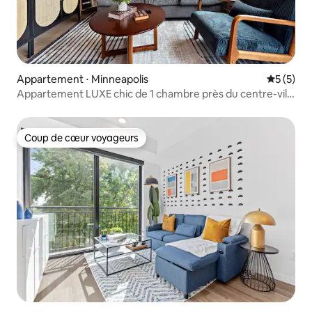
Appartement ⋅ Minneapolis
Évaluatio
5 (5)
Appartement LUXE chic de 1 chambre près du centre-ville
et de Loring Park
Coup de cœur voyageurs
Coup de cœur voyageurs