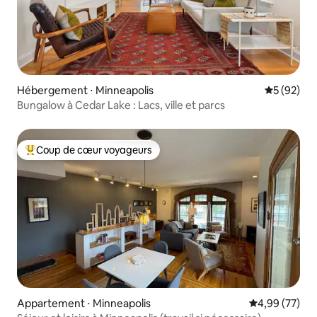
Hébergement ⋅ Minneapolis
Évaluation
5 (92)
Bungalow à Cedar Lake : Lacs, ville et parcs
Coup de cœur voyageurs
Coups de cœur voyageurs les plus appréciés
Appartement ⋅ Minneapolis
Évaluation mo
4,99 (77)