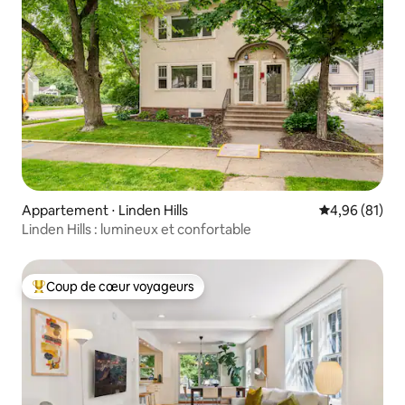
Appartement ⋅ Linden Hills
Évaluation mo
4,96 (81)
Linden Hills : lumineux et confortable
Coup de cœur voyageurs
Coups de cœur voyageurs les plus appréciés