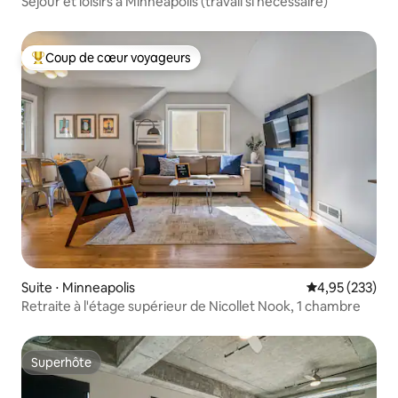
Séjour et loisirs à Minneapolis (travail si nécessaire)
Coup de cœur voyageurs
Coups de cœur voyageurs les plus appréciés
Suite ⋅ Minneapolis
Évaluation moy
4,95 (233)
Retraite à l'étage supérieur de Nicollet Nook, 1 chambre
Superhôte
Superhôte