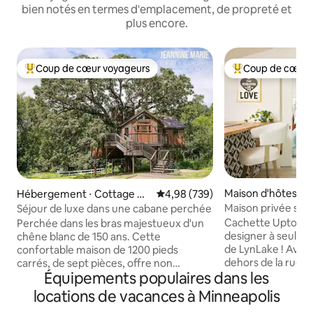
bien notés en termes d'emplacement, de propreté et
plus encore.
Coup de cœur voyageurs
Coup de cœur 
Coups de cœur voyageurs les plus appréciés
Coups de cœur vo
Maison d'hôtes ⋅ M
Hébergement ⋅ Cottage Gr
Évaluation moyenne sur la base 
4,98 (739)
s
ove
Maison privée scan
Séjour de luxe dans une cabane perchée
Uptown
Cachette Uptown 
Perchée dans les bras majestueux d'un
designer à seulem
chêne blanc de 150 ans. Cette
de LynLake ! Avec
confortable maison de 1200 pieds
dehors de la rue.
carrés, de sept pièces, offre non
Équipements populaires dans les
jusqu’aux meilleu
seulement une vue imprenable, mais
Wrecktangle Pizza,
aussi des surprises enchanteresses et
locations de vacances à Minneapolis
Up Down Arcade ou 
délicieuses digne d'un conte de fées.