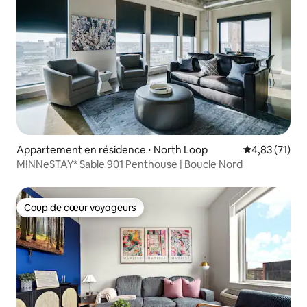
Appartement en résidence ⋅ North Loop
Évaluation mo
4,83 (71)
MINNeSTAY* Sable 901 Penthouse | Boucle Nord
Coup de cœur voyageurs
Coup de cœur voyageurs