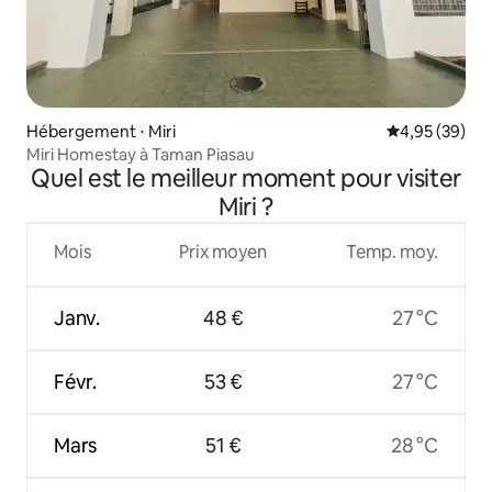
Hébergement ⋅ Miri
Évaluation mo
4,95 (39)
Miri Homestay à Taman Piasau
Quel est le meilleur moment pour visiter
Miri ?
Mois
Prix moyen
Temp. moy.
Janv.
48 €
27 °C
Févr.
53 €
27 °C
Mars
51 €
28 °C