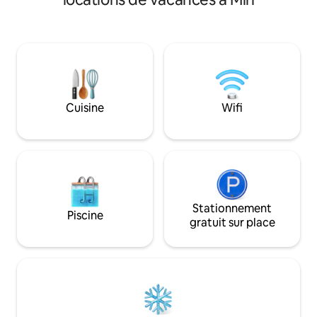
pour les familles, les réunions ou les
restaurants. Profi
voyages d'affaires - Wifi rapide, Netflix
équipements, y co
et YouTube Premium - Situé à
débit, une cuisin
seulement 6 minutes de l'aéroport de
la télévision, un pa
Miri et à 15 minutes du centre-ville -
linge et un sèche
Directement en face des restaurants
barbecue pour des
locaux -7 minutes à pied du centre
Cet espace confor
commercial Emart Un espace pour se
offre tout ce dont
Cuisine
Wifi
détendre, se ressourcer et rester
passer un séjour a
connecté, dans un quartier paisible où
les familles et amis
tout est à portée de main.
Stationnement
Piscine
gratuit sur place