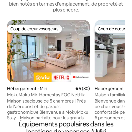
bien notés en termes d'emplacement, de propreté et
plus encore.
Coup de cœur voyageurs
Coup de cœur vo
Coup de cœur voyageurs
Coup de cœur vo
Hébergement ⋅ Miri
Évaluation moyenne sur la b
5 (30)
Hébergement ⋅ Mi
MokuMoku Miri Homestay FOC Netflix
Maison familiale s
et Ytb 18pax
Maison spacieuse de 5 chambres | Près
Bienvenue dans vo
de l'aéroport et du paradis
de chez vous ! Ce
gastronomique Bienvenue à MokuMoku
confortable peut ac
Stay – Maison parfaite pour les grands
6 personnes et est
Équipements populaires dans les
groupes ! Ce que vous allez adorer :
ville, à seulement
- Disposition super spacieuse – idéale
les principales att
locations de vacances à Miri