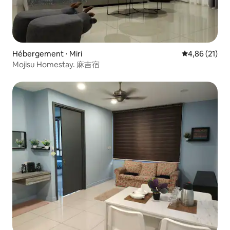
Hébergement ⋅ Miri
Évaluation mo
4,86 (21)
Mojisu Homestay. 麻吉宿