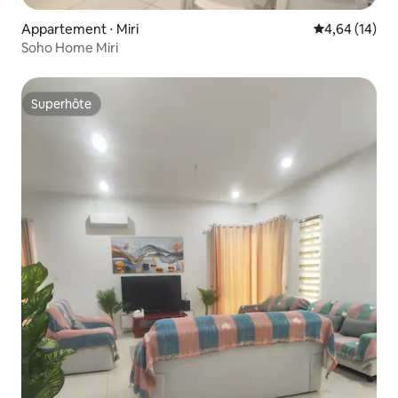
Appartement ⋅ Miri
Évaluation mo
4,64 (14)
Soho Home Miri
Superhôte
Superhôte