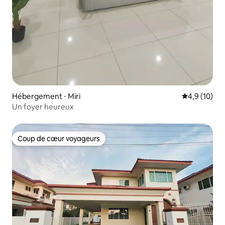
Hébergement ⋅ Miri
Évaluation m
4,9 (10)
Un foyer heureux
Coup de cœur voyageurs
Coup de cœur voyageurs