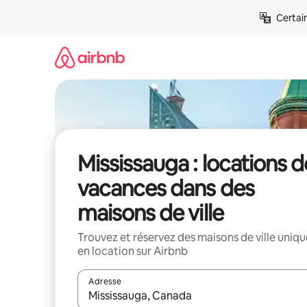
Aller
Certai
directement
au
contenu
Mississauga : locations d
vacances dans des
maisons de ville
Trouvez et réservez des maisons de ville uniqu
en location sur Airbnb
Adresse
Lorsque les résultats s'affichent, utilisez les flèc