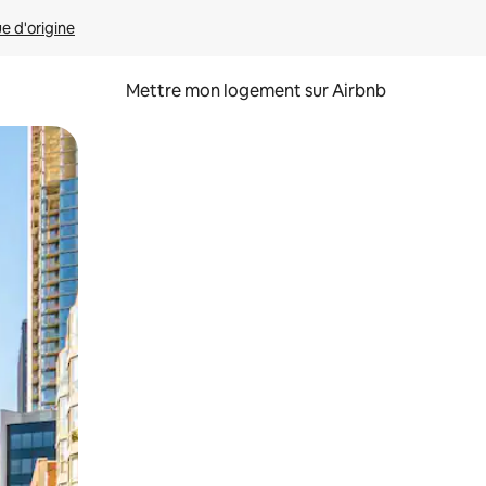
ue d'origine
Mettre mon logement sur Airbnb
sant glisser.