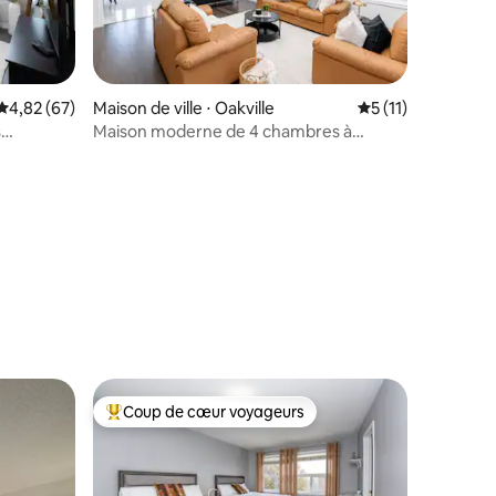
Évaluation moyenne sur la base de 67 commentaires : 4,82 sur 5
4,82 (67)
Maison de ville ⋅ Oakville
Évaluation moyenn
5 (11)
s
Maison moderne de 4 chambres à
Oakville | 2 lits King / 2 lits
Queen + pavillon de jardin
taires : 4,89 sur 5
Coup de cœur voyageurs
Coups de cœur voyageurs les plus appréciés