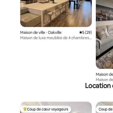
Maison de ville ⋅ Oakville
Évaluation moyenne 
5 (29)
Maison de luxe meublée de 4 chambres à
Oakville
Maison de 
Maison de
Location 
à Oakvill
Coup de cœur voyageurs
Coup de
Coups de cœur voyageurs les plus appréciés
Coup de