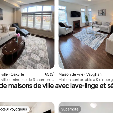
sur la base de 29 commentaires : 5 sur 5
ville ⋅ Oakville
Évaluation moyenne sur la base de 3 co
5 (3)
Maison de ville ⋅ Vaughan
 ville lumineuse de 3 chambres
Maison confortable à Kleinburg
de maisons de ville avec lave-linge et s
e avec balcon, bureau
YYZ/Wonderland
 cœur voyageurs
Superhôte
 cœur voyageurs
Superhôte