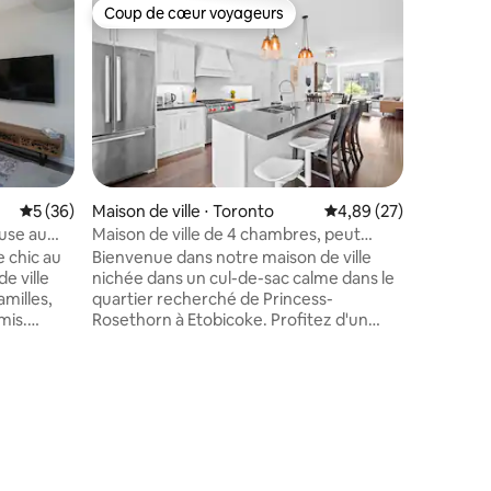
Maison de
Coup de cœur voyageurs
Coup de
lus appréciés
Coup de cœur voyageurs
Coup de
Vaughan's
10 person
Profitez 
commodit
suburbain
entre Et
pour les 
semaine o
Intérieur
Peut accu
Évaluation moyenne sur la base de 36 commentaires : 5 sur 5
5 (36)
Maison de ville ⋅ Toronto
Évaluation moyenne su
4,89 (27)
Cuisine 
euse au
Maison de ville de 4 chambres, peut
mmentaires : 5 sur 5
vie ✔ lum
accueillir 8 personnes et parking à
 chic au
Bienvenue dans notre maison de ville
connectée
Etobicoke
nichée dans un cul-de-sac calme dans le
2 véhicul
amilles,
quartier recherché de Princess-
✔ À proxi
mis.
Rosethorn à Etobicoke. Profitez d'un
Canada ✔
pacieux,
emplacement de choix avec un accès
restauran
 détendez-
rapide aux principales autoroutes, ce qui
autorout
permet d'explorer facilement le centre-
s facile
ville de Toronto et les attractions
-
environnantes. Vous êtes à quelques
ns,
minutes des magasins, des épiceries, des
parcs, des restaurants et des produits
 à
essentiels du quotidien, et situé à