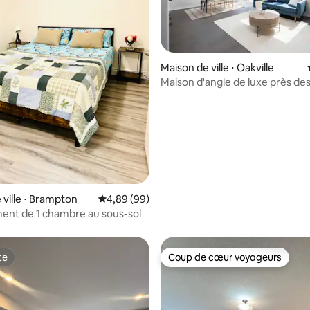
Maison de ville ⋅ Oakville
 la base de 173 commentaires : 4,86 sur 5
Maison d'angle de luxe près de
restaurants, parcs et magasins
 ville ⋅ Brampton
Évaluation moyenne sur la base de 99 commen
4,89 (99)
nt de 1 chambre au sous-sol
te
Coup de cœur voyageurs
te
Coup de cœur voyageurs