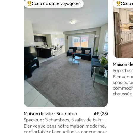
Coup de cœur voyageurs
Coup 
Coups de cœur voyageurs les plus appréciés
Coups de
Maison de 
Superbe o
à Oakvill
Bienvenue
voiture é
spacieuse 
commodit
chaussée 
familles 
tandis qu
et trois 
Maison de ville ⋅ Brampton
Évaluation moyenne
5 (23)
supplémen
Spacieux : 3 chambres, 3 salles de bain,
pour les f
2 places de stationnement, jardin privé,
Bienvenue dans notre maison moderne,
Profitez d
Wi-Fi rapide
confortable et accueillante, conçue pour