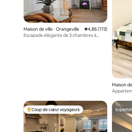
Maison de ville ⋅ Orangeville
Évaluation moyenne sur
4,86 (173)
Escapade élégante de 3 chambres à
Orangeville
Maison de
Apparteme
Coup de cœur voyageurs
Superhô
Coups de cœur voyageurs les plus appréciés
Superhô