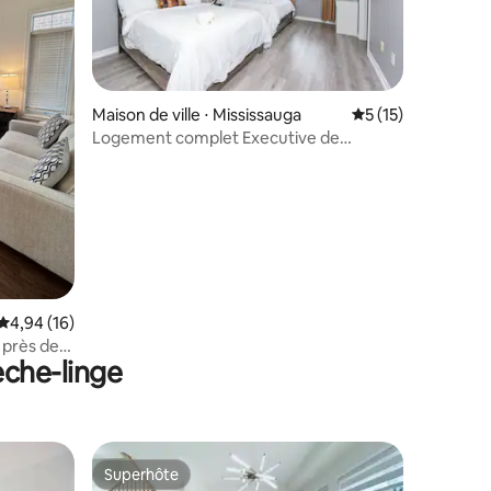
Maison de ville ⋅ Mississauga
Évaluation moyenne
5 (15)
Logement complet Executive de
4 chambres près de l'aéroport de
Toronto
mmentaires : 5 sur 5
Évaluation moyenne sur la base de 16 commentaires : 4,94 sur 5
4,94 (16)
 près de
èche-linge
Superhôte
Superhôte