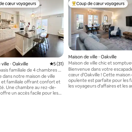
de cœur voyageurs
Coup de cœur voyageurs
 cœur voyageurs les plus appréciés
Coups de cœur voyageurs les p
Maison de ville ⋅ Oakville
Maison de ville chic et somptu
ville ⋅ Oakville
Évaluation moyenne sur la base de 31 co
5 (31)
cœur d'Oakville
Bienvenue dans votre escapade
asis familiale de 4 chambres + 1
cœur d'Oakville ! Cette maison de ville
e + borne de recharge pour
 dans notre maison de ville
opulente est parfaite pour les f
lectrique
et familiale offrant confort et
les voyageurs d'affaires et les a
é. Une chambre au rez-de-
Détendez-vous dans le salon s
offre un accès facile pour les
cuisinez vos plats préférés ou
avec des personnes âgées,
vous sur le patio. Restauration rapide et
e la chambre principale privée
épiceries à quelques pas et accè
chambres confortables
 sur la base de 23 commentaires : 5 sur 5
aux autoroutes 403, 401 et 407. 
taires à l'étage sont idéales
McDonalds, Subway, Tim Horto
amilles ou les longs séjours.
Popeyes : 5 minutes à pied -
'un salon relaxant, d'un petit
Supermarché, Walmart, LCBO :