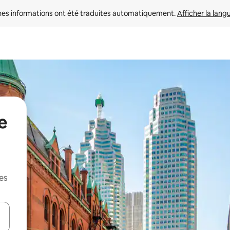
nes informations ont été traduites automatiquement. 
Afficher la lang
e
es
hes vers le haut et vers le bas pour les parcourir ou en appuyant et en fai