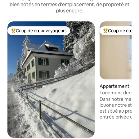
bien notés en termes d'emplacement, de propreté et
plus encore.
Coup de cœur voyageurs
Coup de cœur 
Coups de cœur voyageurs les plus appréciés
Coups de cœur vo
Appartement ⋅ St.
Logement durable 
gratuit !
Dans notre maison 
louons notre stud
est situé au premi
entrée privée et 
séparé de notre es
l'exception de l'
accordons une gra