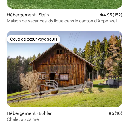
Hébergement ⋅ Stein
Évaluation moy
4,95 (152)
Maison de vacances idyllique dans le canton d'Appenzell
avec jardin
Coup de cœur voyageurs
Coup de cœur voyageurs
Hébergement ⋅ Bühler
Évaluation
5 (10)
Chalet au calme