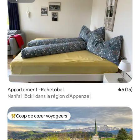
Superhôte
Appartement ⋅ Rehetobel
Évaluation
5 (15)
Nani's Höckli dans la région d'Appenzell
Coup de cœur voyageurs
Coups de cœur voyageurs les plus appréciés