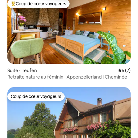
Coup de cœur voyageurs
Coups de cœur voyageurs les plus appréciés
Suite ⋅ Teufen
Évaluatio
5 (7)
Retraite nature au féminin | Appenzellerland | Cheminée
Coup de cœur voyageurs
Coup de cœur voyageurs