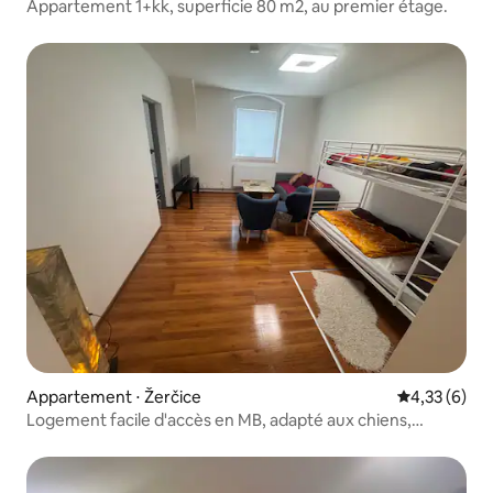
Appartement 1+kk, superficie 80 m2, au premier étage.
Appartement ⋅ Žerčice
Évaluation m
4,33 (6)
Logement facile d'accès en MB, adapté aux chiens,
parking pour XL/Camping-car/Camion