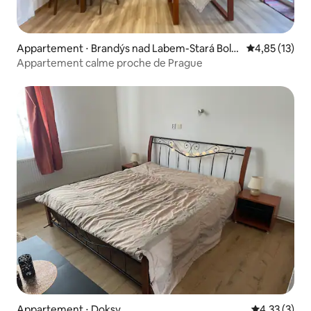
Appartement ⋅ Brandýs nad Labem-Stará Bole
Évaluation mo
4,85 (13)
slav
Appartement calme proche de Prague
Appartement ⋅ Doksy
Évaluation m
4,33 (3)