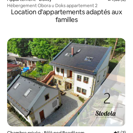
Hébergement Obora u Doks appartement 2
Location d'appartements adaptés aux
familles
Chambre privée ⋅ Bělá pod Bezdězem
Évaluatio
5 (3)