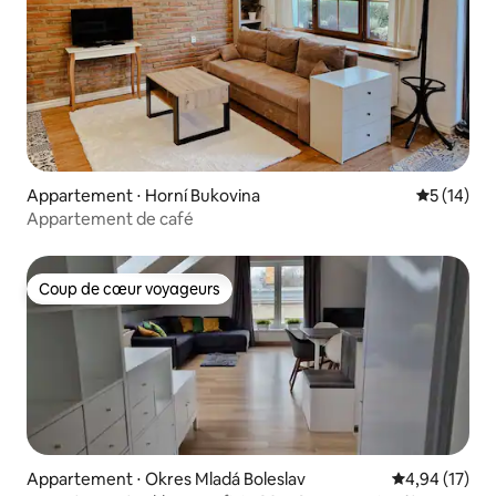
Appartement ⋅ Horní Bukovina
Évaluation
5 (14)
Appartement de café
Coup de cœur voyageurs
Coup de cœur voyageurs
Appartement ⋅ Okres Mladá Boleslav
Évaluation mo
4,94 (17)