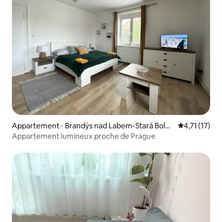
Appartement ⋅ Brandýs nad Labem-Stará Boles
Évaluation m
4,71 (17)
lav
Appartement lumineux proche de Prague