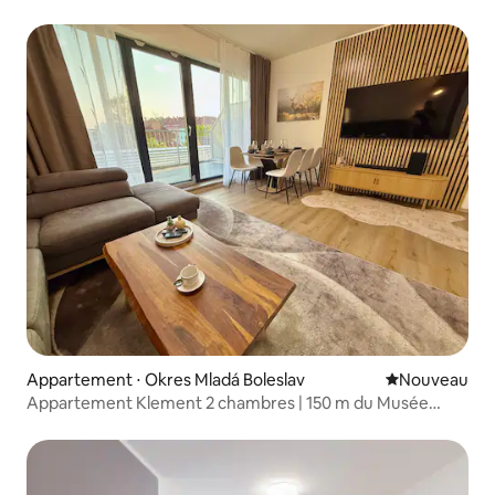
bureau
Appartement ⋅ Okres Mladá Boleslav
Nouvel hébe
Nouveau
Appartement Klement 2 chambres | 150 m du Musée
Škoda | Deluxe