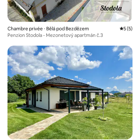
Chambre privée ⋅ Bělá pod Bezdězem
Évaluatio
5 (5)
Penzion Stodola - Mezonetový apartmán č.3