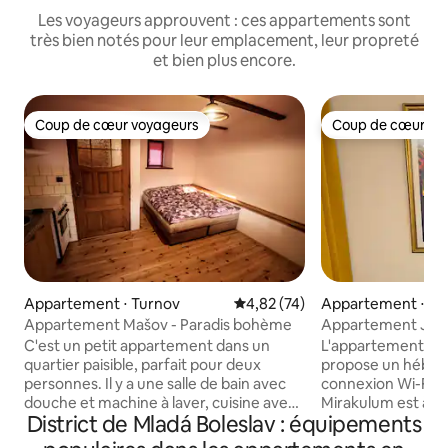
Les voyageurs approuvent : ces appartements sont
très bien notés pour leur emplacement, leur propreté
et bien plus encore.
Coup de cœur voyageurs
Coup de cœur vo
Coup de cœur voyageurs
Coup de cœur vo
Appartement ⋅ Turnov
Évaluation moyenne sur la base
4,82 (74)
Appartement ⋅ N
Appartement Mašov - Paradis bohème
Appartement Jimi
C'est un petit appartement dans un
L'appartement est
quartier paisible, parfait pour deux
propose un hébe
personnes. Il y a une salle de bain avec
connexion Wi-Fi gr
douche et machine à laver, cuisine avec
Mirakulum est à 19 
District de Mladá Boleslav : équipements
réfrigérateur et cuisinière à gaz. Dans la
l'Assomption de la
pièce principale, il y a un lit double, une
Jean-Baptiste est à 35 km.