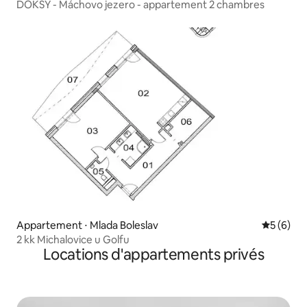
DOKSY - Máchovo jezero - appartement 2 chambres
Appartement ⋅ Mlada Boleslav
Évaluatio
5 (6)
2 kk Michalovice u Golfu
Locations d'appartements privés