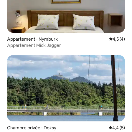
Appartement ⋅ Nymburk
Évaluation 
4,5 (4)
Appartement Mick Jagger
Chambre privée ⋅ Doksy
Évaluation 
4,4 (5)