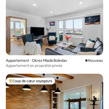
Appartement ⋅ Okres Mladá Boleslav
Nouvel hébe
Nouveau
Appartement en propriété privée
Coup de cœur voyageurs
Coups de cœur voyageurs les plus appréciés