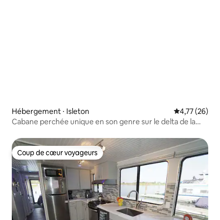
Hébergement ⋅ Isleton
Évaluation mo
4,77 (26)
Cabane perchée unique en son genre sur le delta de la
rivière !
Coup de cœur voyageurs
Coup de cœur voyageurs