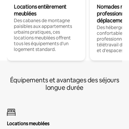
Locations entièrement
Nomades num
meublées
professionnel
déplacement
Des cabanes de montagne
paisibles aux appartements
Des hébergem
urbains pratiques, ces
confortables p
locations meublées offrent
professionnels
tous les équipements d'un
télétravail dis
logement standard.
et d'espaces de
Équipements et avantages des séjours
longue durée
Locations meublées