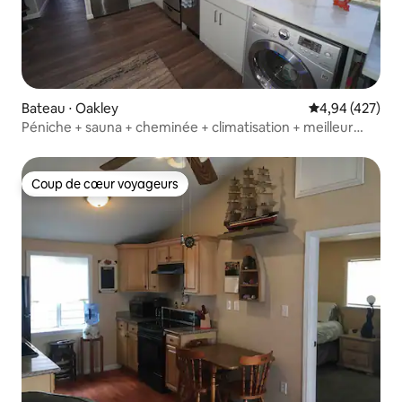
Bateau ⋅ Oakley
Évaluation moy
4,94 (427)
Péniche + sauna + cheminée + climatisation + meilleur
spot de pêche
Coup de cœur voyageurs
Coup de cœur voyageurs