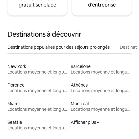
gratuit sur place
d'entreprise
Destinations à découvrir
Destinations populaires pour des séjours prolongés
Destinati
New York
Barcelone
Locations moyenne et longue durée
Locations moyenne et longue durée
Florence
Athènes
Locations moyenne et longue durée
Locations moyenne et longue durée
Miami
Montréal
Locations moyenne et longue durée
Locations moyenne et longue durée
Seattle
Afficher plus
Locations moyenne et longue durée