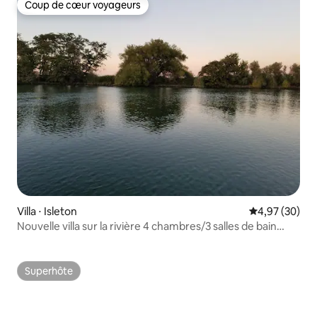
Coup de cœur voyageurs
Coup de cœur voyageurs
Villa ⋅ Isleton
Évaluation mo
4,97 (30)
Nouvelle villa sur la rivière 4 chambres/3 salles de bain
avec hangar à bateaux
Superhôte
Superhôte