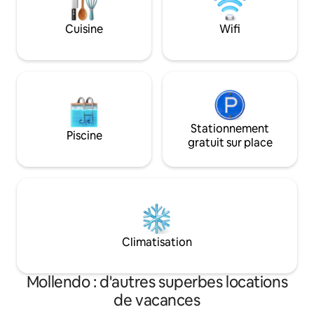
toutes les plages. La terrasse est
exposée à la brise marine. (les vitres ont
Cuisine
Wifi
tendance à s'embuer très facilement)
Stationnement
Piscine
gratuit sur place
Climatisation
Mollendo : d'autres superbes locations
de vacances