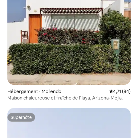
Hébergement ⋅ Mollendo
Évaluation mo
4,71 (84)
Maison chaleureuse et fraîche de Playa, Arizona-Mejia.
Superhôte
Superhôte