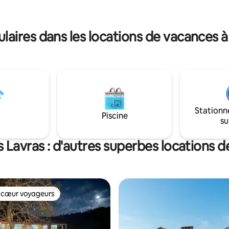
vous êtes au sommet d'une mo
Vous surplomberez une partie d
les gorges du Vouraïkos et le tr
aires dans les locations de vacances à
Ododotos, et vous serez entou
montagnes. Identifiant fisca
Stationn
Piscine
su
 Lavras : d'autres superbes locations 
 cœur voyageurs
 cœur voyageurs