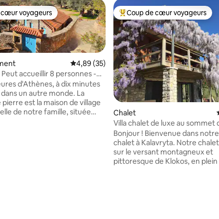
 cœur voyageurs
Coup de cœur voyageurs
 cœur voyageurs
Coups de cœur voyageurs les p
ment
Évaluation moyenne sur la base de 35 commen
4,89 (35)
· Peut accueillir 8 personnes -
u Péloponnèse
ures d'Athènes, à dix minutes
, dans un autre monde. La
la base de 436 commentaires : 4,99 sur 5
pierre est la maison de village
elle de notre famille, située
Chalet
oliveraies d'Ambelos, au-dessus
Villa chalet de luxe au sommet 
 des murs de pierre épais, des
montagne, Kalavryta
Bonjour ! Bienvenue dans notre superbe
eus, des cours ombragées et un
chalet à Kalavryta. Notre chalet
isible pour jusqu'à 8 personnes.
sur le versant montagneux et
 et tranquille : le chant des
pittoresque de Klokos, en plei
ans les arbres, le parfum des
d'une forêt vallonnée, et à se
es citrons dans l'air, la plage à
7 minutes en voiture de la ville 
 contrebas. Chambre pour
Kalavryta. Dans notre logemen
ller. Géré par une famille,
bénéficierez d'une intimité
 les animaux de compagnie,
exceptionnelle ainsi que d'une
atre saisons.
imprenable dans toutes les dire