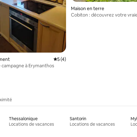
e sur la base de 3 commentaires : 5 sur 5
Maison en terre
Cobiton : découvrez votre vrai
ment
Évaluation moyenne sur la base de 4 co
5 (4)
e campagne à Erymanthos
ximité
Thessalonique
Santorin
My
Locations de vacances
Locations de vacances
Loc