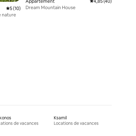
Appartement
Évaluation moyenne su
4,85 (40)
Dream Mountain House
Évaluation moyenne sur la base de 10 commentaires : 5 sur 5
5 (10)
e nature
mmentaires : 5 sur 5
konos
Ksamil
ations de vacances
Locations de vacances