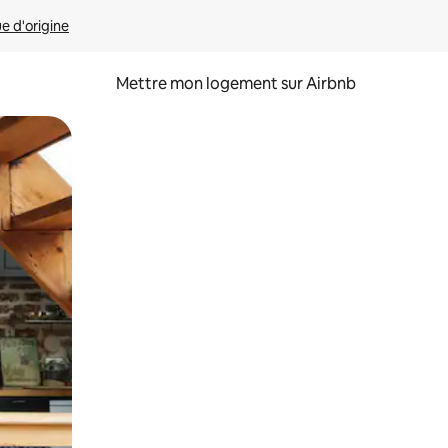
ue d'origine
Mettre mon logement sur Airbnb
sant glisser.