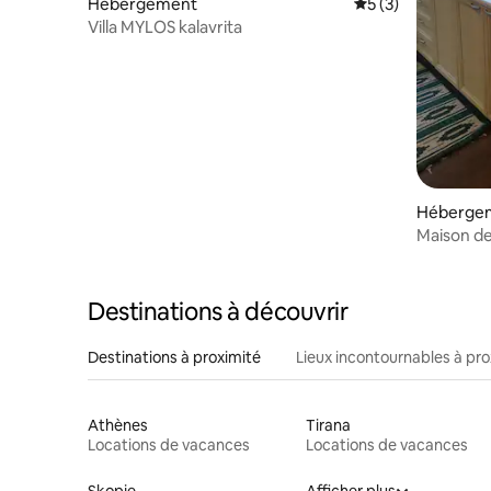
Hébergement
Évaluation moyenn
5 (3)
Villa MYLOS kalavrita
Héberge
Maison d
Destinations à découvrir
Destinations à proximité
Lieux incontournables à pro
Athènes
Tirana
Locations de vacances
Locations de vacances