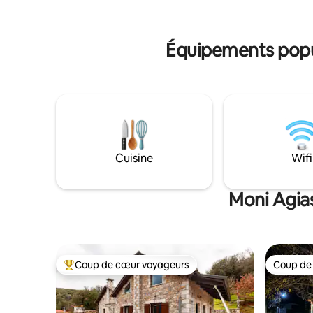
familiale, nous aspirons à offrir à nos
voyageurs une expérience inoubliable de
l'hospitalité locale. Nous vous invitons à
Équipements popul
en profiter en choisissant notre
appartement !
Cuisine
Wifi
Moni Agias
Coup de cœur voyageurs
Coup de
Coups de cœur voyageurs les plus appréciés
Coup de