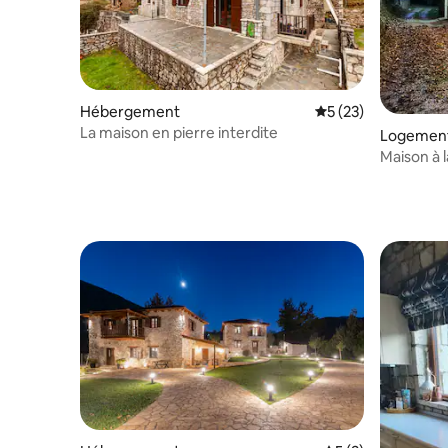
Hébergement
Évaluation moyenne
5 (23)
La maison en pierre interdite
Logement
Maison à 