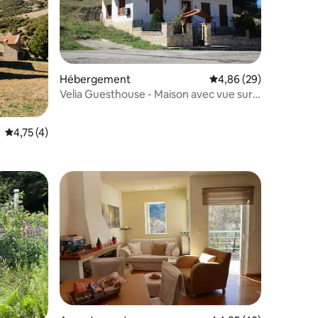
Hébergement
Évaluation moyenne su
4,86 (29)
Velia Guesthouse - Maison avec vue sur
mmentaires : 5 sur 5
Kalavryta
Évaluation moyenne sur la base de 4 commentaires : 4,75 sur 5
4,75 (4)