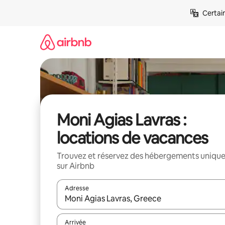
Aller
Certai
directement
au
contenu
Moni Agias Lavras :
locations de vacances
Trouvez et réservez des hébergements uniqu
sur Airbnb
Adresse
Lorsque les résultats s'affichent, utilisez les flèc
Arrivée