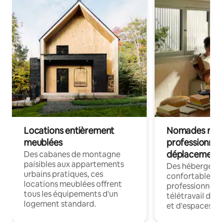
Locations entièrement
Nomades num
meublées
professionnel
déplacement
Des cabanes de montagne
paisibles aux appartements
Des hébergem
urbains pratiques, ces
confortables p
locations meublées offrent
professionnels
tous les équipements d'un
télétravail dis
logement standard.
et d'espaces de