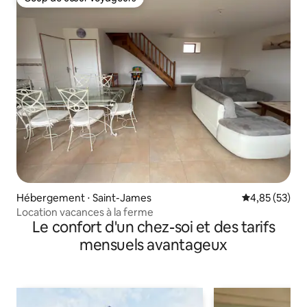
Coup de cœur voyageurs
Hébergement ⋅ Saint-James
Évaluation mo
4,85 (53)
Location vacances à la ferme
Le confort d'un chez-soi et des tarifs
mensuels avantageux