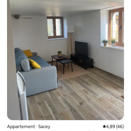
Appartement ⋅ Sacey
Évaluation mo
4,89 (46)