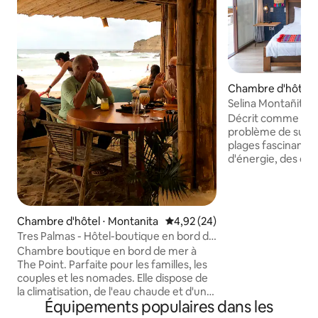
Chambre d'hôtel ⋅
Selina Montañita 
Décrit comme un «
problème de surf»
plages fascinantes
d'énergie, des dan
latine et de délici
culinaires. De séri
rasta vous feront p
en créant des bij
Chambre d'hôtel ⋅ Montanita
Évaluation moyenne sur la base
4,92 (24)
sur la plage, en é
Tres Palmas - Hôtel-boutique en bord de
en direct ou en dan
mer au Point
Chambre boutique en bord de mer à
vous aimez le brui
The Point. Parfaite pour les familles, les
s'écrasent sur le r
couples et les nomades. Elle dispose de
est là où vous vou
la climatisation, de l'eau chaude et d'une
ce n'est pas une c
Équipements populaires dans les
connexion Wi-Fi rapide. Équipements
chaussures, pas d