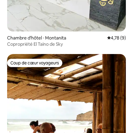
Chambre d'hôtel ⋅ Montanita
Évaluation m
4,78 (9)
Copropriété El Taíno de Sky
Coup de cœur voyageurs
Coup de cœur voyageurs