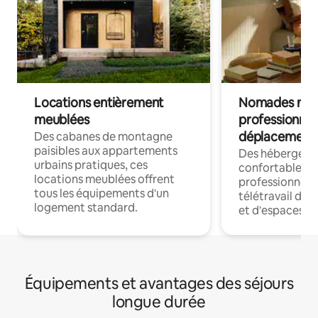
Locations entièrement
Nomades num
meublées
professionnel
déplacement
Des cabanes de montagne
paisibles aux appartements
Des hébergem
urbains pratiques, ces
confortables p
locations meublées offrent
professionnels
tous les équipements d'un
télétravail dis
logement standard.
et d'espaces de
Équipements et avantages des séjours
longue durée