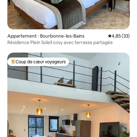
Appartement ⋅ Bourbonne-les-Bains
Évaluation mo
4,85 (33)
Résidence Plein Soleil cosy avec terrasse partagée
Coup de cœur voyageurs
Coups de cœur voyageurs les plus appréciés