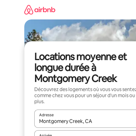
Aller
directement
au
contenu
Locations moyenne et
longue durée à
Montgomery Creek
Découvrez des logements où vous vous sente
comme chez vous pour un séjour d'un mois ou
plus.
Adresse
Lorsque les résultats s'affichent, utilisez les flèc
Arrivée