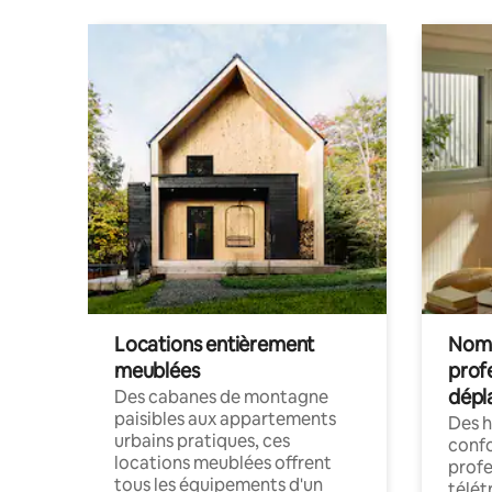
Locations entièrement
Noma
meublées
prof
dépl
Des cabanes de montagne
paisibles aux appartements
Des 
urbains pratiques, ces
confo
locations meublées offrent
profe
tous les équipements d'un
télét