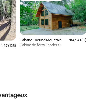
Cabane ⋅ Round Mountain
Évaluation moyenne su
4,94 (32)
Cabine de ferry Fenders !
valuation moyenne sur la base de 126 commentaires : 4,97 sur 5
4,97 (126)
ntaires : 4,91 sur 5
avantageux