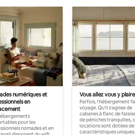
des numériques et
Vous allez vous y plaire
essionnels en
Parfois, l'hébergement fai
voyage. Qu'il s'agisse de
acement
cabanes à flanc de falais
hébergements
de péniches tranquilles, 
rtables pour les
locations sont dotées de
ssionnels nomades et en
caractéristiques uniques
ravail disposant du wifi