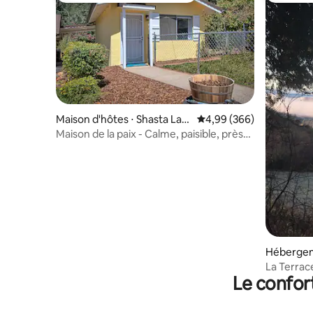
Maison d'hôtes ⋅ Shasta Lak
Évaluation moyenne sur 
4,99 (366)
e
Maison de la paix - Calme, paisible, près
du lac Shasta
Hébergem
y Creek
La Terrac
Le confor