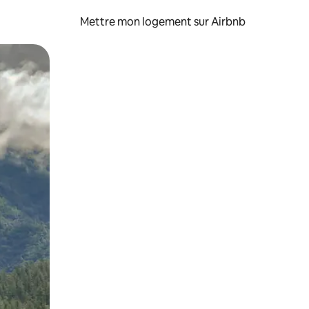
Mettre mon logement sur Airbnb
sant glisser.