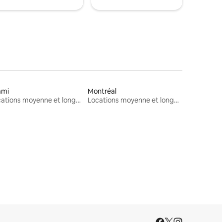
ami
Montréal
Locations moyenne et longue durée
Locations moyenne et longue durée