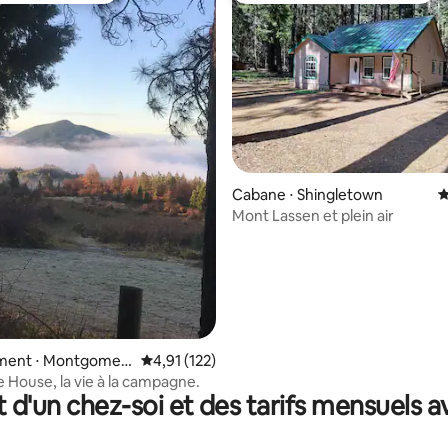
la base de 366 commentaires : 4,99 sur 5
Cabane ⋅ Shingletown
É
Mont Lassen et plein air
ent ⋅ Montgomer
Évaluation moyenne sur la base de 122 comme
4,91 (122)
e House, la vie à la campagne.
t d'un chez-soi et des tarifs mensuels 