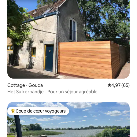
Cottage ⋅ Gouda
Évaluation mo
4,97 (65)
Het Suikerpandje - Pour un séjour agréable
Coup de cœur voyageurs
Coups de cœur voyageurs les plus appréciés