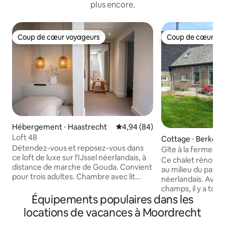
plus encore.
Coup de cœur voyageurs
Coup de cœur vo
Coup de cœur voyageurs
Coup de cœur vo
Hébergement ⋅ Haastrecht
Évaluation moyenne sur la base
4,94 (84)
Loft 48
Cottage ⋅ Berke
Détendez-vous et reposez-vous dans
Gîte à la ferme av
ce loft de luxe sur l'IJssel néerlandais, à
Polder
Ce chalet rénové 
distance de marche de Gouda. Convient
au milieu du pays
pour trois adultes. Chambre avec lit
néerlandais. Avec u
double et lit-clos confortable séparé.
champs, il y a tou
Profitez d'une cuisine entièrement
Équipements populaires dans les
voir, que ce soit d
équipée et d'une terrasse au bord de
action, des vaches
locations de vacances à Moordrecht
l'eau pour dîner et vous détendre en
kestrel qui plane. 
plein air. Le loft confortable est équipé