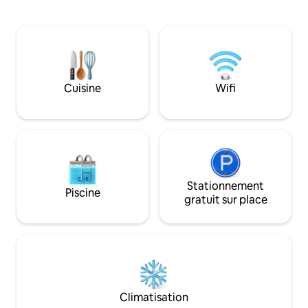
auprès des cyclist
d'une connexion Wi-Fi rapide, d'une
des ornithologues,
télévision intelligente dans le salon et la
célèbres telles q
chambre, d'un airfryer, d'un lave-
ne sont qu'à quel
linge/sèche-linge, d'un espace de travail
voiture. Veuillez 
privé et d'une planche de paddle.
sommes pas à prox
Emplacement idéal pour la randonnée, le
en commun. L'endroit idéal pour se
Cuisine
Wifi
vélo, la culture et le travail à distance.
détendre ou être a
souhaitez.
Stationnement
Piscine
gratuit sur place
Climatisation