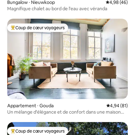
Bungalow ⋅ Nieuwkoop
Évaluation mo
4,98 (46)
Magnifique chalet au bord de l'eau avec véranda
Coup de cœur voyageurs
Coups de cœur voyageurs les plus appréciés
Appartement ⋅ Gouda
Évaluation mo
4,94 (81)
Un mélange d'élégance et de confort dans une maison
historique sur le canal
Coup de cœur voyageurs
Coups de cœur voyageurs les plus appréciés