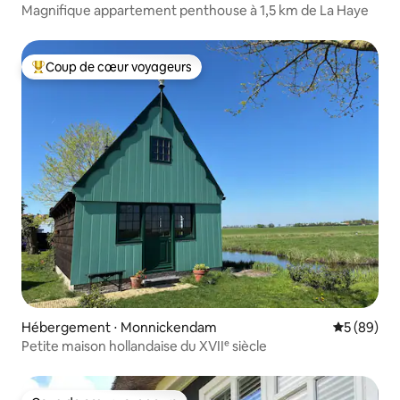
Magnifique appartement penthouse à 1,5 km de La Haye
Coup de cœur voyageurs
Coups de cœur voyageurs les plus appréciés
Hébergement ⋅ Monnickendam
Évaluation
5 (89)
Petite maison hollandaise du XVIIᵉ siècle