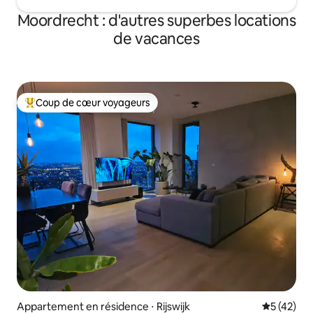
Moordrecht : d'autres superbes locations
de vacances
Coup de cœur voyageurs
Coups de cœur voyageurs les plus appréciés
Appartement en résidence ⋅ Rijswijk
Évaluation
5 (42)