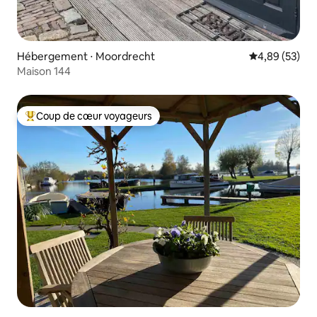
Hébergement ⋅ Moordrecht
Évaluation mo
4,89 (53)
Maison 144
Coup de cœur voyageurs
Coups de cœur voyageurs les plus appréciés