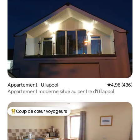
Appartement ⋅ Ullapool
Évaluation moy
4,98 (436)
Appartement moderne situé au centre d'Ullapool
Coup de cœur voyageurs
Coups de cœur voyageurs les plus appréciés