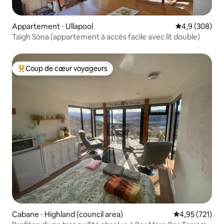
Appartement ⋅ Ullapool
Évaluation mo
4,9 (308)
Taigh Sona (appartement à accès facile avec lit double)
Coup de cœur voyageurs
Coups de cœur voyageurs les plus appréciés
Cabane ⋅ Highland (council area)
Évaluation moy
4,95 (721)