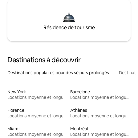
Résidence de tourisme
Destinations à découvrir
Destinations populaires pour des séjours prolongés
Destinati
New York
Barcelone
Locations moyenne et longue durée
Locations moyenne et longue durée
Florence
Athènes
Locations moyenne et longue durée
Locations moyenne et longue durée
Miami
Montréal
Locations moyenne et longue durée
Locations moyenne et longue durée