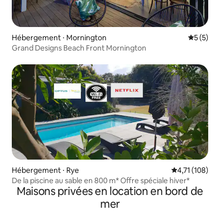
Hébergement ⋅ Mornington
Évaluatio
5 (5)
Grand Designs Beach Front Mornington
Hébergement ⋅ Rye
Évaluation moy
4,71 (108)
De la piscine au sable en 800 m* Offre spéciale hiver*
Maisons privées en location en bord de
mer