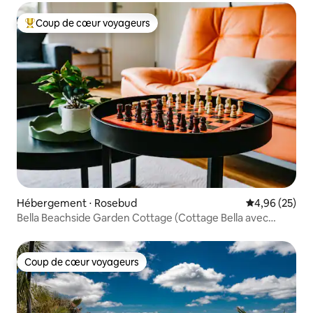
Coup de cœur voyageurs
Coups de cœur voyageurs les plus appréciés
Hébergement ⋅ Rosebud
Évaluation mo
4,96 (25)
Bella Beachside Garden Cottage (Cottage Bella avec
jardin en bord de mer)
Coup de cœur voyageurs
Coup de cœur voyageurs