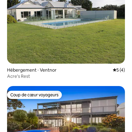
Hébergement ⋅ Ventnor
Évaluatio
5 (4)
Acre's Rest
Coup de cœur voyageurs
Coup de cœur voyageurs