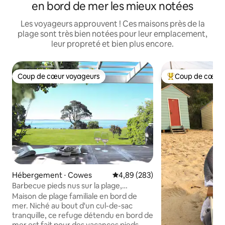
en bord de mer les mieux notées
Les voyageurs approuvent ! Ces maisons près de la
plage sont très bien notées pour leur emplacement,
leur propreté et bien plus encore.
Coup de cœur voyageurs
Coup de cœur 
Coup de cœur voyageurs
Coups de cœur vo
Hébergement ⋅ Cowes
Évaluation moyenne sur la base 
4,89 (283)
Barbecue pieds nus sur la plage,
wallabies + vagues
Maison de plage familiale en bord de
mer. Niché au bout d'un cul-de-sac
tranquille, ce refuge détendu en bord de
mer est fait pour des vacances pieds