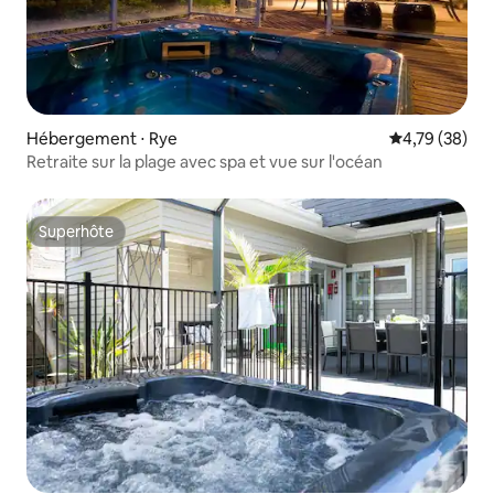
Hébergement ⋅ Rye
Évaluation mo
4,79 (38)
Retraite sur la plage avec spa et vue sur l'océan
Superhôte
Superhôte