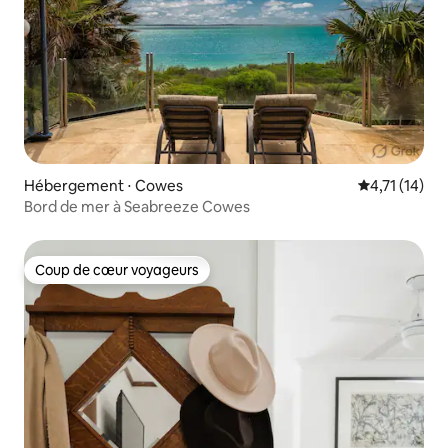
Hébergement ⋅ Cowes
Évaluation m
4,71 (14)
Bord de mer à Seabreeze Cowes
Coup de cœur voyageurs
Coup de cœur voyageurs