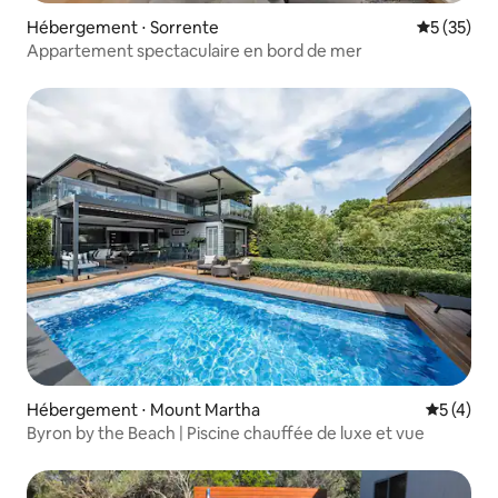
Hébergement ⋅ Sorrente
Évaluation
5 (35)
Appartement spectaculaire en bord de mer
Hébergement ⋅ Mount Martha
Évaluatio
5 (4)
Byron by the Beach | Piscine chauffée de luxe et vue