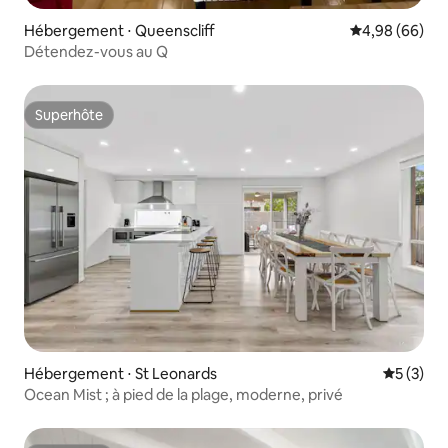
Hébergement ⋅ Queenscliff
Évaluation mo
4,98 (66)
Détendez-vous au Q
Superhôte
Superhôte
Hébergement ⋅ St Leonards
Évaluatio
5 (3)
Ocean Mist ; à pied de la plage, moderne, privé