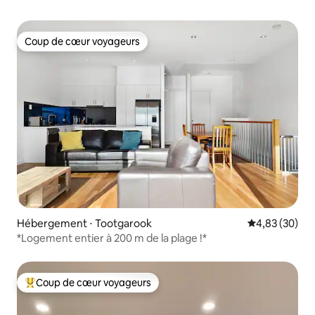
Coup de cœur voyageurs
Coup de cœur voyageurs
Hébergement ⋅ Tootgarook
Évaluation mo
4,83 (30)
*Logement entier à 200 m de la plage !*
Coup de cœur voyageurs
Coups de cœur voyageurs les plus appréciés