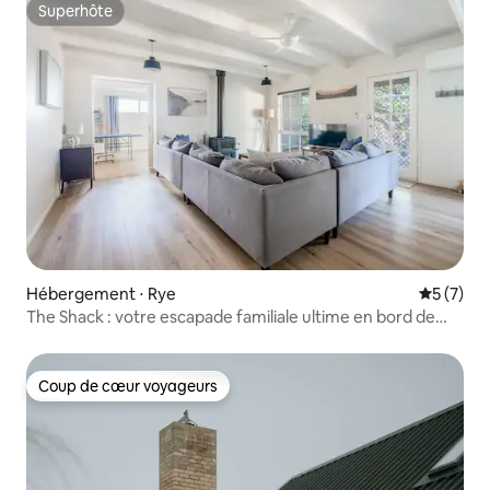
Superhôte
Superhôte
Hébergement ⋅ Rye
Évaluatio
5 (7)
The Shack : votre escapade familiale ultime en bord de
mer
Coup de cœur voyageurs
Coup de cœur voyageurs