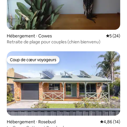
Hébergement ⋅ Cowes
Évaluation
5 (24)
Retraite de plage pour couples (chien bienvenu)
Coup de cœur voyageurs
Coup de cœur voyageurs
Hébergement ⋅ Rosebud
Évaluation mo
4,86 (14)