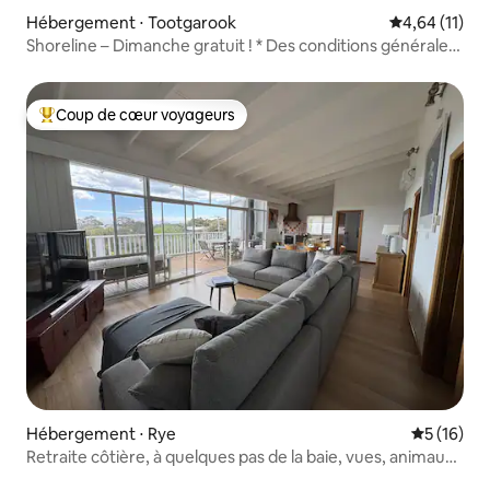
Hébergement ⋅ Tootgarook
Évaluation mo
4,64 (11)
Shoreline – Dimanche gratuit ! * Des conditions générales
s'appliquent
Coup de cœur voyageurs
Coups de cœur voyageurs les plus appréciés
Hébergement ⋅ Rye
Évaluation
5 (16)
Retraite côtière, à quelques pas de la baie, vues, animaux
acceptés