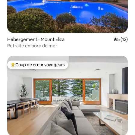
Hébergement ⋅ Mount Eliza
Évaluation
5 (12)
Retraite en bord de mer
Coup de cœur voyageurs
Coups de cœur voyageurs les plus appréciés