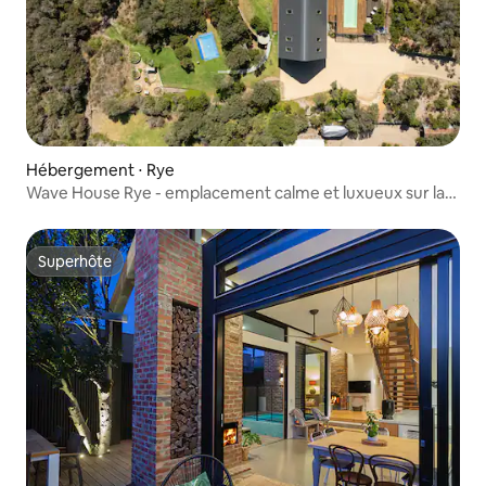
Hébergement ⋅ Rye
Wave House Rye - emplacement calme et luxueux sur la
plage
Superhôte
Superhôte