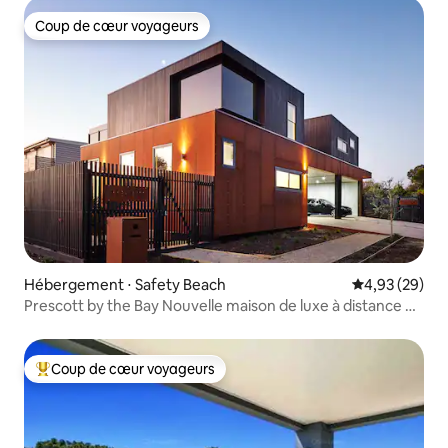
Coup de cœur voyageurs
Coup de cœur voyageurs
Hébergement ⋅ Safety Beach
Évaluation mo
4,93 (29)
Prescott by the Bay Nouvelle maison de luxe à distance de
marche de la plage
Coup de cœur voyageurs
Coups de cœur voyageurs les plus appréciés