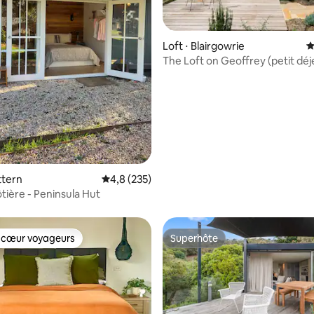
 la base de 271 commentaires : 4,94 sur 5
Loft ⋅ Blairgowrie
É
The Loft on Geoffrey (petit dé
inclus)
ttern
Évaluation moyenne sur la base de 235 comm
4,8 (235)
ôtière - Peninsula Hut
 cœur voyageurs
Superhôte
 cœur voyageurs
Superhôte