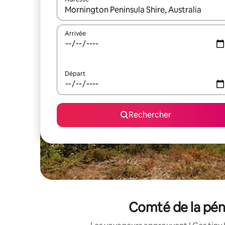
Lorsque les résultats s'affichent, utilisez les flèc
Arrivée
Départ
Rechercher
Comté de la péni