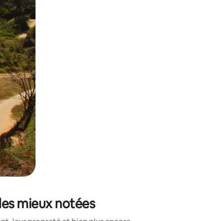
sant glisser.
 les mieux notées