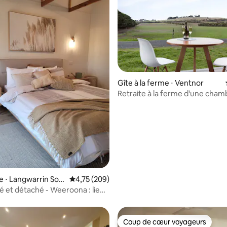
Gîte à la ferme ⋅ Ventnor
Retraite à la ferme d'une cham
Bimbadeen
la base de 138 commentaires : 4,88 sur 5
e ⋅ Langwarrin Sou
Évaluation moyenne sur la base de 209 commen
4,75 (209)
lé et détaché - Weeroona : lieu
Coup de cœur voyageurs
Coup de cœur voyageurs