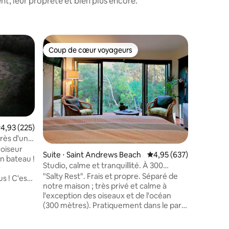
t, leur propreté et bien plus encore.
Maison d
Coup de cœur voyageurs
Coup
lus appréciés
Coup de cœur voyageurs
Coups d
d
Studio O
Le studio
moderne 
chambre. Une terrasse privée p
profiter 
un studi
lecture, 
(avec Net
valuation moyenne sur la base de 225 commentaires : 4,93 sur 5
4,93 (225)
gratuite. Le studio comprend une salle
rès d'une
ntaires : 4,9 sur 5
de bain a
roiseur
Suite ⋅ Saint Andrews Beach
Évaluation moyenne sur
4,95 (637)
luxueuse 
n bateau !
corps/ch
Studio, calme et tranquillité. À 300
r
personnel
mètres de l'océan
"Salty Rest". Frais et propre. Séparé de
s ! C'est
jardin c
notre maison ; très privé et calme à
privée et
l'exception des oiseaux et de l'océan
ieu d'un
de qualit
(300 mètres). Pratiquement dans le parc
 de la
localemen
côtier, une terrasse parfaite pour le
 5
du café 
petit-déjeuner (céréales, pain, café,
s chaudes.