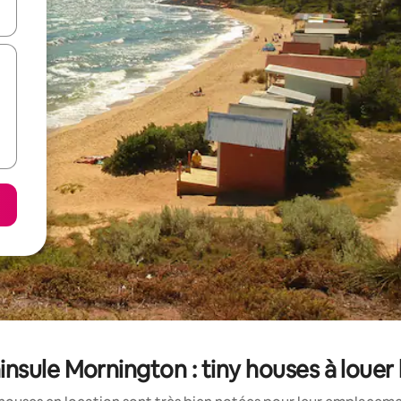
hes vers le haut et vers le bas pour les parcourir ou en appuyant et en fai
nsule Mornington : tiny houses à louer