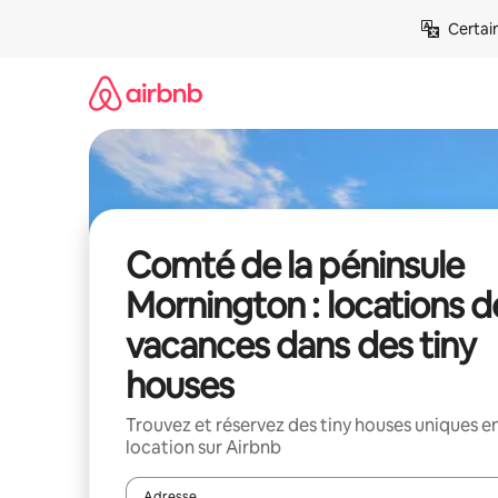
Aller
Certai
directement
au
contenu
Comté de la péninsule
Mornington : locations d
vacances dans des tiny
houses
Trouvez et réservez des tiny houses uniques e
location sur Airbnb
Adresse