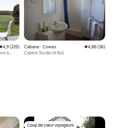
Évaluation moyenne sur la base de 225 commentaires : 4,9 sur 5
4,9 (225)
Cabane ⋅ Cowes
Évaluation moyenne su
4,86 (36)
bre à
Cabine Studio (4 lits)
taires : 4,75 sur 5
Coup de cœur voyageurs
Coup de cœur voyageurs