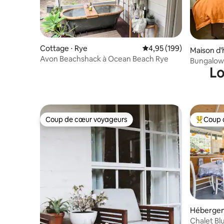
Cottage ⋅ Rye
Évaluation moyenne sur 
4,95 (199)
Maison d'
Avon Beachshack à Ocean Beach Rye
Bungalow 
Lo
Coup de cœur voyageurs
Coup 
Coup de cœur voyageurs
Coups de
Hébergem
t
Chalet Bl