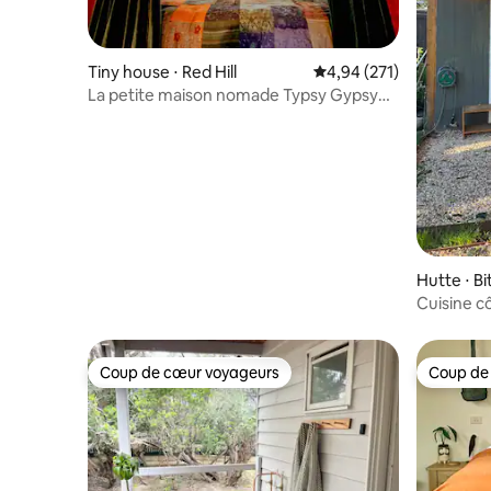
Tiny house ⋅ Red Hill
Évaluation moyenne sur
4,94 (271)
La petite maison nomade Typsy Gypsy
Wagon Red Hill
Hutte ⋅ Bi
Cuisine c
Coup de cœur voyageurs
Coup de
Coup de cœur voyageurs
Coup de