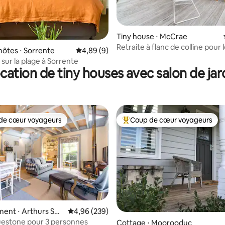
Tiny house ⋅ McCrae
Retraite à flanc de colline pour 
la base de 199 commentaires : 4,95 sur 5
hôtes ⋅ Sorrente
Évaluation moyenne sur la base de 9 commen
4,89 (9)
couples
sur la plage à Sorrente
cation de tiny houses avec salon de jar
de cœur voyageurs
Coup de cœur voyageurs
 cœur voyageurs les plus appréciés
Coups de cœur voyageurs les p
ent ⋅ Arthurs Sea
Évaluation moyenne sur la base de 239 commen
4,96 (239)
uestone pour 3 personnes
Cottage ⋅ Moorooduc