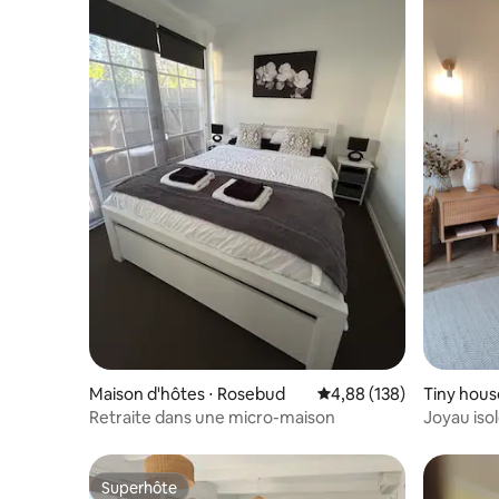
Maison d'hôtes ⋅ Rosebud
Évaluation moyenne sur 
4,88 (138)
Tiny hous
th
Retraite dans une micro-maison
Joyau iso
de repos
Superhôte
Superhôte