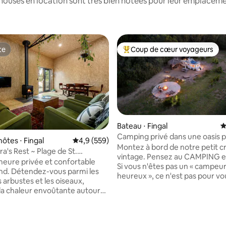
houses en location sont très bien notées pour leur emplacemen
te
Coup de cœur voyageurs
te
Coups de cœur voyageurs les p
Bateau ⋅ Fingal
É
Camping privé dans une oasis p
ôtes ⋅ Fingal
Évaluation moyenne sur la base de 559 comme
4,9 (559)
source thermale
Montez à bord de notre petit c
a's Rest ~ Plage de St.
vintage. Pensez au CAMPING e
eure privée et confortable
Si vous n'êtes pas un « campeu
nd. Détendez-vous parmi les
heureux », ce n'est pas pour vou
s arbustes et les oiseaux,
une expérience unique. Un
la chaleur envoûtante autour
environnement détendu au mil
et profitez d'une douche
environnement naturel typique
e isolée tout en regardant les
péninsule de Mornington sud. À
l'intérieur, vous êtes accueilli
minutes en voiture des source