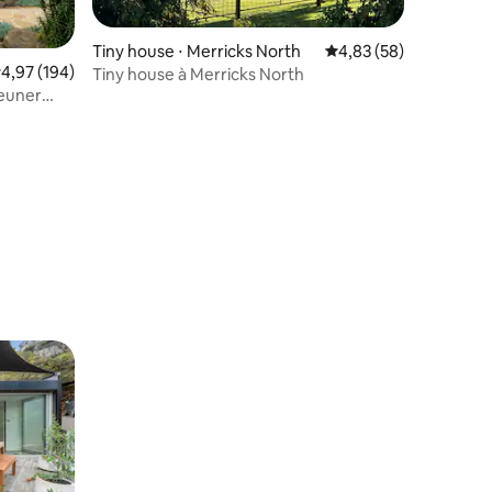
Tiny house ⋅ Merricks North
Évaluation moyenne su
4,83 (58)
valuation moyenne sur la base de 194 commentaires : 4,97 sur 5
4,97 (194)
Tiny house à Merricks North
jeuner
entaires : 4,8 sur 5