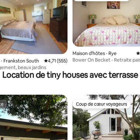
Maison d'hôtes ⋅ Rye
É
Bower On Becket - Retraite pais
 la base de 541 commentaires : 4,82 sur 5
⋅ Frankston South
Évaluation moyenne sur la base de 555 comme
4,71 (555)
deux
gement, beaux jardins
Location de tiny houses avec terrasse
te
Coup de cœur voyageurs
te
Coup de cœur voyageurs