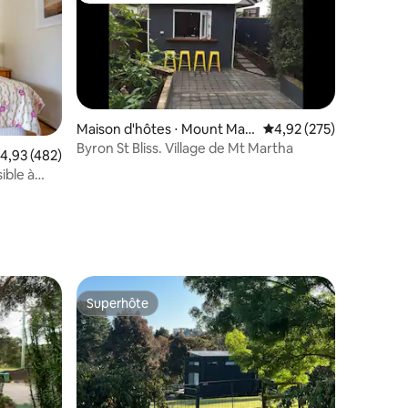
Maison d'hôtes ⋅ Mount Mart
Évaluation moyenne sur
4,92 (275)
ha
Byron St Bliss. Village de Mt Martha
valuation moyenne sur la base de 482 commentaires : 4,93 sur 5
4,93 (482)
ible à
ntaires : 4,71 sur 5
Superhôte
Superhôte