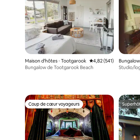
Maison d'hôtes ⋅ Tootgarook
Évaluation moyenne sur
4,82 (541)
Bungalow 
Bungalow de Tootgarook Beach
Studio/lo
Coup de cœur voyageurs
Superhô
Coup de cœur voyageurs
Superhô