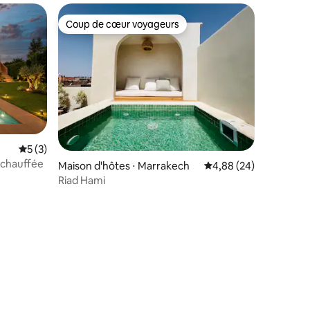
Coup de cœur voyageurs
Coup de cœur voyageurs
Évaluation moyenne sur la base de 3 commentaires : 5 sur 5
5 (3)
e chauffée
Maison d'hôtes ⋅ Marrakech
Évaluation moyenne su
4,88 (24)
Riad Hami
ntaires : 4,64 sur 5