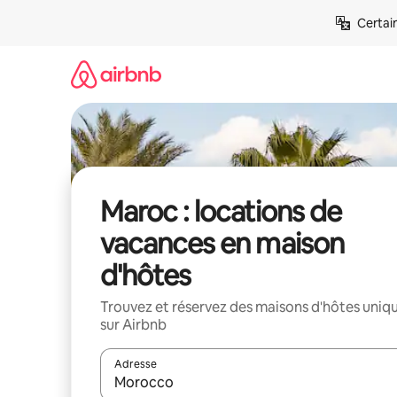
Aller
Certai
directement
au
contenu
Maroc : locations de
vacances en maison
d'hôtes
Trouvez et réservez des maisons d'hôtes uniq
sur Airbnb
Adresse
Lorsque les résultats s'affichent, utilisez les flèc