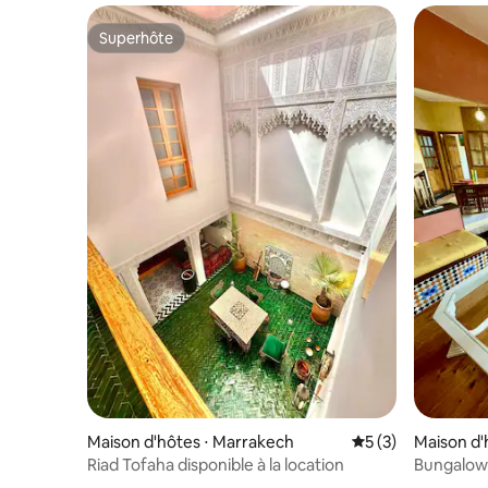
Superhôte
Superhôte
Maison d'hôtes ⋅ Marrakech
Évaluation moyenn
5 (3)
Maison d'
Riad Tofaha disponible à la location
Bungalow