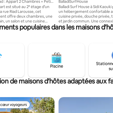
ad : Appart 2 Chambres + Petit
BalladiSurfHouse
rt est situé au 2ᵉ étage d’un
Balladi Surf House à Sidi Kaouk
la rue Riad Larousse, cet
un hébergement confortable 
ent offre deux chambres, une
cuisine privée, douche privée, 
ain, un salon et une cuisine
et jardin commun. Une connexi
ments populaires dans les maisons d'hô
Petit-déjeuner inclus. À
gratuite et un parking privé son
minutes de Jemaa el-Fna, des
disponibles. La maison propose
staurants et souks, il allie
différents types de chambres 
 authenticité. Idéal pour
cuisine et douche communes. p
 la médina de Marrakech, il
déjeuner n’est pas inclus . La plage est à
me, luminosité et un accès
seulement 10 minutes à pied et
 principaux sites culturels et
l'aéroport d'Essaouira-Mogador 
s de la ville. Vous profiter aussi
km, avec des transferts aéropo
Stationn
e vue sur la
disponibles sur demande. Vous
Piscine
su
également surfer avec nous :)
ion de maisons d'hôtes adaptées aux fa
 cœur voyageurs
 cœur voyageurs