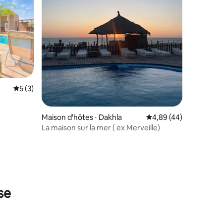
Évaluation moyenne sur la base de 3 commentaires : 5 sur 5
5 (3)
Maison d'hôtes ⋅ Dakhla
Évaluation moyenne su
4,89 (44)
La maison sur la mer ( ex Merveille)
ntaires : 4,83 sur 5
se