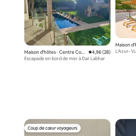
Maison d'
e
L'Azur- V
Maison d'hôtes ⋅ Centre Com
Évaluation moyenne sur
4,96 (28)
mune Haouzia
Escapade en bord de mer à Dar Labhar
Coup de cœur voyageurs
Coup de cœur voyageurs