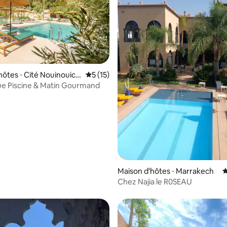
hôtes ⋅ Cité Nouinouich
Évaluation moyenne sur la base de 15 co
5 (15)
ue Piscine & Matin Gourmand
 la base de 28 commentaires : 4,96 sur 5
Maison d'hôtes ⋅ Marrakech
É
Chez Najia le R0SEAU