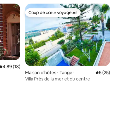
Coup de cœur voyageurs
Coup de cœur voyageurs
taires : 4,99 sur 5
Évaluation moyenne sur la base de 18 commentaires : 4,89 sur 5
4,89 (18)
Maison d'hôtes ⋅ Tanger
Évaluation moyenne
5 (25)
Villa Près de la mer et du centre