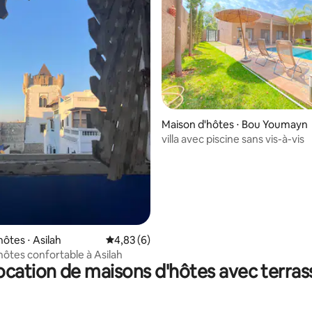
Maison d'hôtes ⋅ Bou Youmayn
villa avec piscine sans vis-à-vis
r la base de 23 commentaires : 4,74 sur 5
ôtes ⋅ Asilah
Évaluation moyenne sur la base de 6 comme
4,83 (6)
hôtes confortable à Asilah
ocation de maisons d'hôtes avec terras