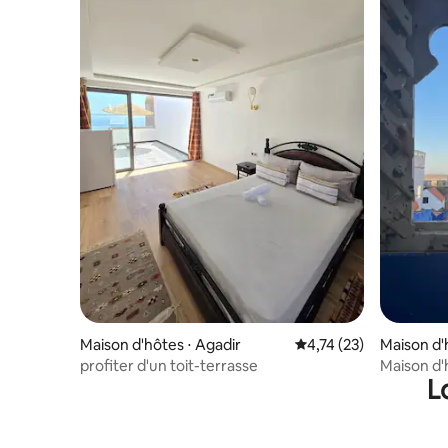
Maison d'hôtes ⋅ Agadir
Évaluation moyenne su
4,74 (23)
Maison d'h
profiter d'un toit-terrasse
Maison d'
L