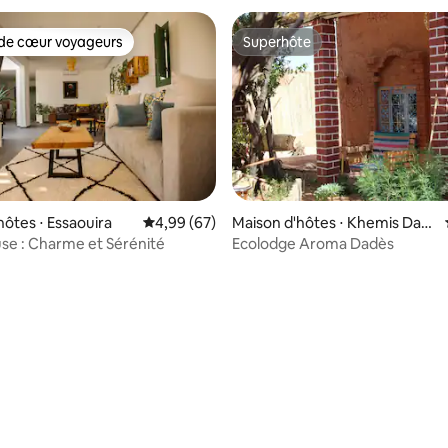
de cœur voyageurs
Superhôte
 cœur voyageurs les plus appréciés
Superhôte
hôtes ⋅ Essaouira
Évaluation moyenne sur la base de 67 commen
4,99 (67)
Maison d'hôtes ⋅ Khemis Dad
es
e : Charme et Sérénité
Ecolodge Aroma Dadès