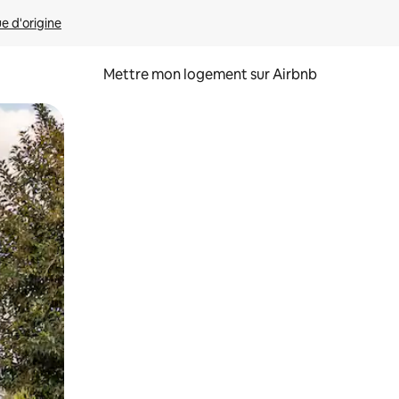
ue d'origine
Mettre mon logement sur Airbnb
sant glisser.