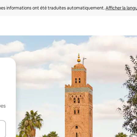
nes informations ont été traduites automatiquement. 
Afficher la lang
ues
hes vers le haut et vers le bas pour les parcourir ou en appuyant et en fai