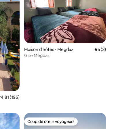
mmentaires : 5 sur 5
Maison d'hôtes ⋅ Megdaz
Évaluation moyenn
5 (3)
Gite Megdaz
valuation moyenne sur la base de 196 commentaires : 4,81 sur 5
4,81 (196)
Coup de cœur voyageurs
Coup de cœur voyageurs