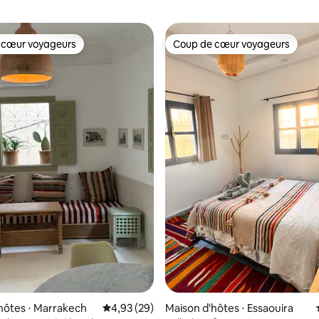
 cœur voyageurs
Coup de cœur voyageurs
 cœur voyageurs
Coup de cœur voyageurs
e sur la base de 3 commentaires : 5 sur 5
hôtes ⋅ Marrakech
Évaluation moyenne sur la base de 29 commen
4,93 (29)
Maison d'hôtes ⋅ Essaouira