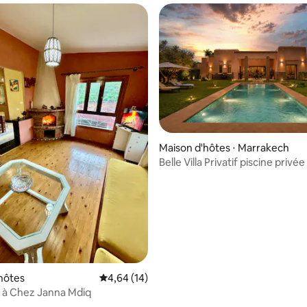
Maison d'hôtes ⋅ Marrakech
Belle Villa Privatif piscine privé
e sur la base de 3 commentaires : 5 sur 5
hôtes
Évaluation moyenne sur la base de 14 comme
4,64 (14)
 à Chez Janna Mdiq