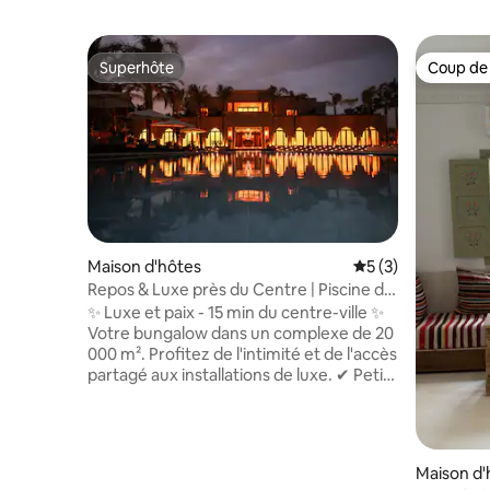
Superhôte
Coup de
Superhôte
Coup de
Maison d'hôtes
Évaluation moyenn
5 (3)
Repos & Luxe près du Centre | Piscine de
10m
✨ Luxe et paix - 15 min du centre-ville ✨
Votre bungalow dans un complexe de 20
000 m². Profitez de l'intimité et de l'accès
partagé aux installations de luxe. ✔ Petit
déjeuner frais sous le soleil sur demande
Service de ✔ concierge et transferts
aéroport sur demande Jardin tropical de
✔ 20 000 m ² rempli de palmiers, de
Maison d'
verdure et de sentiers de randonnée ✔ 2