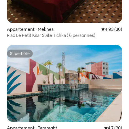
Appartement ⋅ Meknes
Évaluation mo
4,93 (30)
Riad Le Petit Ksar Suite Tichka ( 6 personnes)
Superhôte
Superhôte
Appartement ⋅ Tamraght
Évaluation m
4,7 (20)