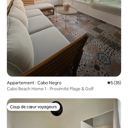
Appartement ⋅ Cabo Negro
Évaluation
5 (35)
Cabo Beach Home 1 - Proximité Plage & Golf
Coup de cœur voyageurs
Coup de cœur voyageurs