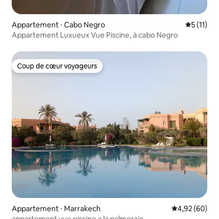
Appartement ⋅ Cabo Negro
Évaluatio
5 (11)
Appartement Luxueux Vue Piscine, à cabo Negro
Coup de cœur voyageurs
Coup de cœur voyageurs
Appartement ⋅ Marrakech
Évaluation mo
4,92 (60)
appartement vue piscine a la palmeraie