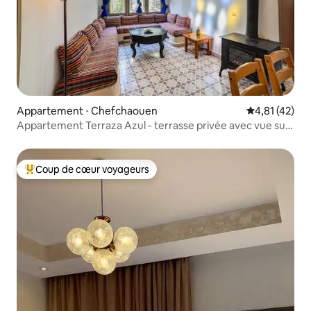
Appartement ⋅ Chefchaouen
Évaluation mo
4,81 (42)
Appartement Terraza Azul - terrasse privée avec vue sur
la ville
Coup de cœur voyageurs
Coups de cœur voyageurs les plus appréciés