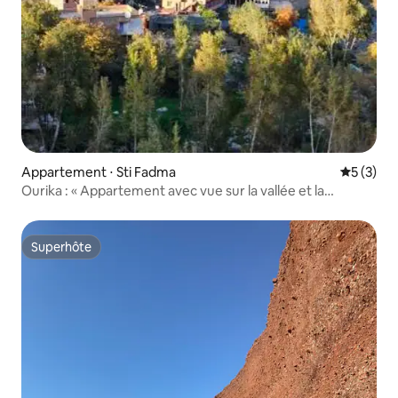
Appartement ⋅ Sti Fadma
Évaluatio
5 (3)
Ourika : « Appartement avec vue sur la vallée et la
nature »
Superhôte
Superhôte