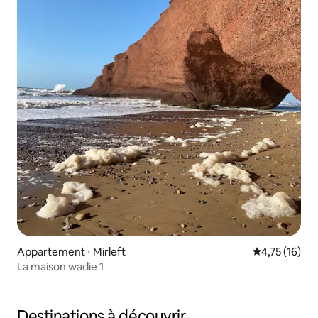
Appartement ⋅ Mirleft
Évaluation mo
4,75 (16)
La maison wadie 1
Destinations à découvrir