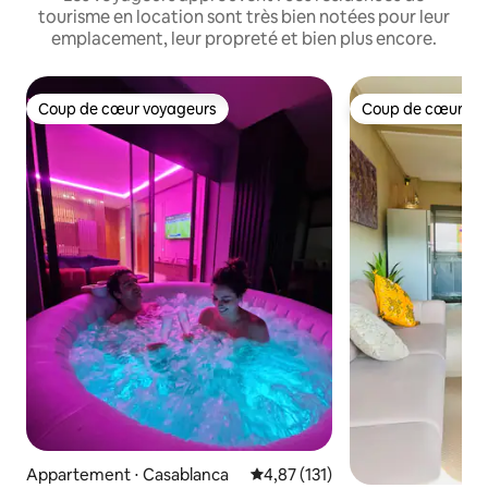
tourisme en location sont très bien notées pour leur
emplacement, leur propreté et bien plus encore.
Coup de cœur voyageurs
Coup de cœur vo
Coup de cœur voyageurs
Coup de cœur vo
Appartement ⋅ Casablanca
Évaluation moyenne sur la base 
4,87 (131)