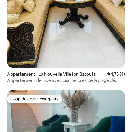
Appartement ⋅ La Nouvelle Ville Ibn Batouta
Évaluation m
4,75 (4)
Appartement de luxe avec piscine près de la plage de
Tanger
Coup de cœur voyageurs
Coup de cœur voyageurs