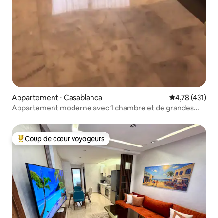
Appartement ⋅ Casablanca
Évaluation moy
4,78 (431)
Appartement moderne avec 1 chambre et de grandes
fenêtres donnant sur une cour calme
Coup de cœur voyageurs
Coups de cœur voyageurs les plus appréciés