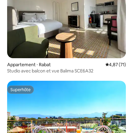
Appartement ⋅ Rabat
Évaluation mo
4,87 (71)
Studio avec balcon et vue Balima SCE6A32
Superhôte
Superhôte