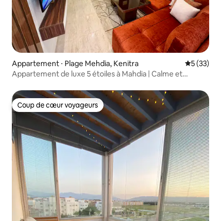
Appartement ⋅ Plage Mehdia, Kenitra
Évaluation
5 (33)
Appartement de luxe 5 étoiles à Mahdia | Calme et
moderne
Coup de cœur voyageurs
Coup de cœur voyageurs