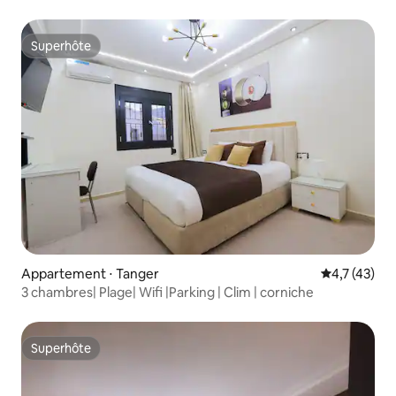
Superhôte
Superhôte
Appartement ⋅ Tanger
Évaluation m
4,7 (43)
3 chambres| Plage| Wifi |Parking | Clim | corniche
Superhôte
Superhôte