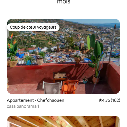
mois
Coup de cœur voyageurs
Coup de cœur voyageurs
Appartement ⋅ Chefchaouen
Évaluation moy
4,75 (162)
casa panorama 1