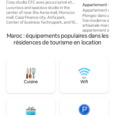
Cosy studio CFC avec jacuzzi privé et
Appartement ⋅ D
salle de sport 24h/24
Luxurious and spacious studio in the
Appartement conf
center of near the Aeria mall, Morocco
international Mo
Plongez dans une 
mall, Casa Finance city, Anfa park,
fois moderne et e
Center of business Technopark, and 10
artisanale maroca
minutes from the Ain Diab beach Super
appartement authe
equipped sunny, located in the
Maroc : équipements populaires dans les
seulement 8 minut
prestigious CFC district A large living
international Mo
résidences de tourisme en location
room opens onto a beautiful terrace
Casablanca. L’appa
south facing enjoying of the ideal casa
chambres l'une am
town to enjoy moments of sunny
double,un lit simpl
relaxation Enjoy the private gardens play
L'autre avec un lit
areas for children and a sports hall
y trouverez égale
heated jacuzzi spa available all year
une cuisine entiè
round very sunny.
grande terrasse, ai
bain privative ave
Cuisine
Wifi