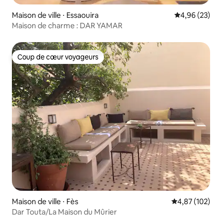
Maison de ville ⋅ Essaouira
Évaluation mo
4,96 (23)
Maison de charme : DAR YAMAR
Coup de cœur voyageurs
Coup de cœur voyageurs
Maison de ville ⋅ Fès
Évaluation moy
4,87 (102)
Dar Touta/La Maison du Mûrier