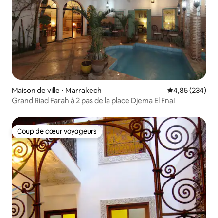
Maison de ville ⋅ Marrakech
Évaluation moy
4,85 (234)
Grand Riad Farah à 2 pas de la place Djema El Fna!
Coup de cœur voyageurs
Coup de cœur voyageurs