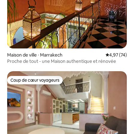
Maison de ville ⋅ Marrakech
Évaluation mo
4,97 (74)
Proche de tout - une Maison authentique et rénovée
Coup de cœur voyageurs
Coup de cœur voyageurs