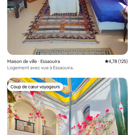
Maison de ville ⋅ Essaouira
Évaluation moy
4,78 (125)
Logement avec vue à Essaouira.
Coup de cœur voyageurs
Coup de cœur voyageurs