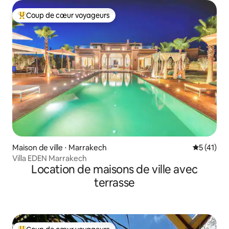
Coup de cœur voyageurs
Coups de cœur voyageurs les plus appréciés
Maison de ville ⋅ Marrakech
Évaluation
5 (41)
Villa EDEN Marrakech
Location de maisons de ville avec
terrasse