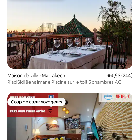
Maison de ville ⋅ Marrakech
Évaluation moy
4,93 (244)
Riad Sidi Benslimane Piscine sur le toit 5 chambres AC
Coup de cœur voyageurs
Coup de cœur voyageurs