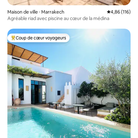
Maison de ville ⋅ Marrakech
Évaluation moy
4,86 (116)
Agréable riad avec piscine au cœur de la médina
Coup de cœur voyageurs
Coups de cœur voyageurs les plus appréciés