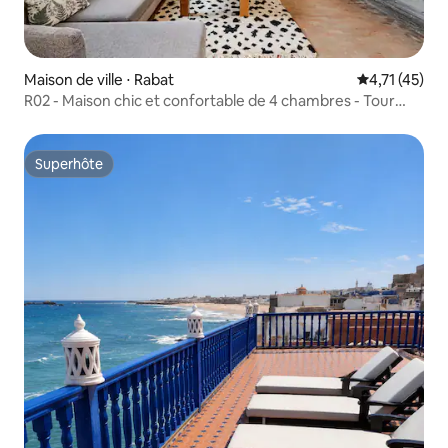
Maison de ville ⋅ Rabat
Évaluation mo
4,71 (45)
R02 - Maison chic et confortable de 4 chambres - Tour
Hassan - Rabat
Superhôte
Superhôte