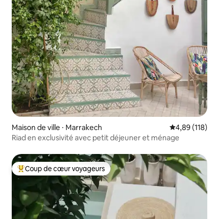
Maison de ville ⋅ Marrakech
Évaluation moy
4,89 (118)
Riad en exclusivité avec petit déjeuner et ménage
Coup de cœur voyageurs
Coups de cœur voyageurs les plus appréciés