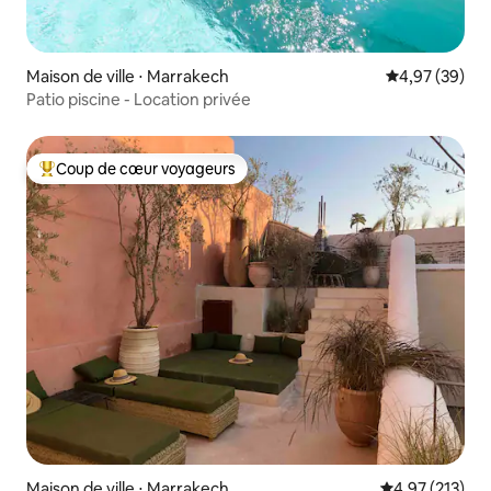
Maison de ville ⋅ Marrakech
Évaluation mo
4,97 (39)
Patio piscine - Location privée
Coup de cœur voyageurs
Coups de cœur voyageurs les plus appréciés
Maison de ville ⋅ Marrakech
Évaluation moy
4,97 (213)