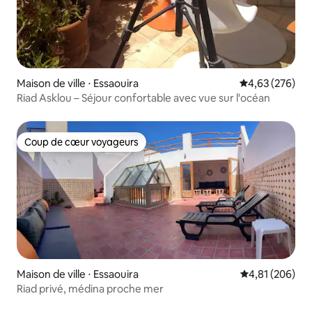
Maison de ville ⋅ Essaouira
Évaluation moy
4,63 (276)
Riad Asklou – Séjour confortable avec vue sur l'océan
Coup de cœur voyageurs
Coup de cœur voyageurs
Maison de ville ⋅ Essaouira
Évaluation moy
4,81 (206)
Riad privé, médina proche mer