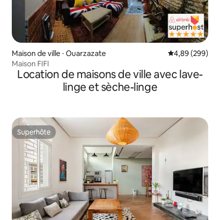
Maison de ville ⋅ Ouarzazate
Évaluation moy
4,89 (299)
Maison FIFI
Location de maisons de ville avec lave-
linge et sèche-linge
Superhôte
Superhôte