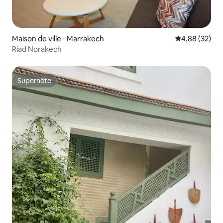
Maison de ville ⋅ Marrakech
Évaluation mo
4,88 (32)
Riad Norakech
Superhôte
Superhôte