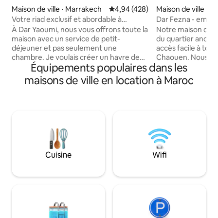
Maison de ville ⋅ Marrakech
Évaluation moyenne sur la base 
4,94 (428)
Maison de ville ⋅ 
en
Votre riad exclusif et abordable à
Dar Fezna - empla
Marrakech
imprenable à 360°
À Dar Yaoumi, nous vous offrons toute la
Notre maison de 
maison avec un service de petit-
du quartier ancien 
déjeuner et pas seulement une
accès facile à tout
chambre. Je voulais créer un havre de
Chaouen. Nous of
Équipements populaires dans les
paix au milieu de la folie de la Médina de
élégante avec con
Marrakech. Situé à 1 minute à pied de la
un excellent emp
maisons de ville en location à Maroc
place principale Jemaa el-Fna, mais dans
inégalée depuis n
une rue calme, mon Riad et mon équipe
Nous espérons qu
sont parfaits pour vos vacances. Notre
votre séjour autant q
objectif est d'être à l'écoute de vos
disposons d'une c
besoins et de vous offrir un
par fibre optique 
environnement luxueux et serein. Nous
sur les terrasses, 
sommes très fiers de la satisfaction de
télévision connect
nos clients et espérons que vous nous
Video, YouTube et
Cuisine
Wifi
choisirez pour votre voyage.
internationales en 