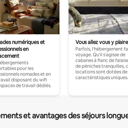
des numériques et
Vous allez vous y plaire
essionnels en
Parfois, l'hébergement fai
voyage. Qu'il s'agisse de
acement
cabanes à flanc de falais
hébergements
de péniches tranquilles, 
rtables pour les
locations sont dotées de
ssionnels nomades et en
caractéristiques uniques
ravail disposant du wifi
espaces de travail dédiés.
ments et avantages des séjours longu