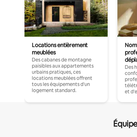
Locations entièrement
Noma
meublées
prof
dépl
Des cabanes de montagne
paisibles aux appartements
Des 
urbains pratiques, ces
confo
locations meublées offrent
profe
tous les équipements d'un
télét
logement standard.
et d'
Équipe