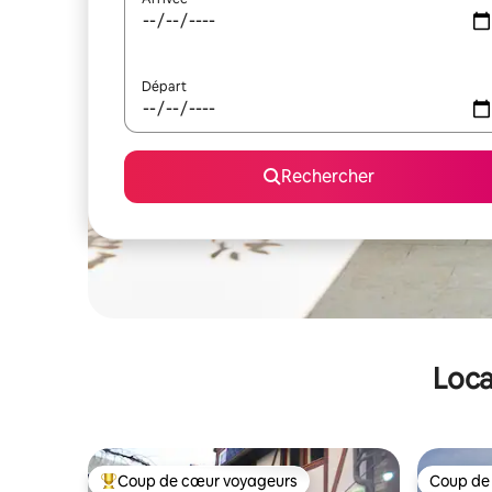
Départ
Rechercher
Loca
Coup de cœur voyageurs
Coup de
Coups de cœur voyageurs les plus appréciés
Coup de