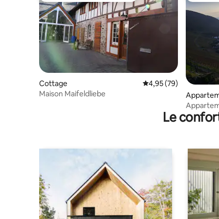
Cottage
Évaluation moyenne sur
4,95 (79)
Maison Maifeldliebe
Apparte
Appartem
Le confor
bord de l