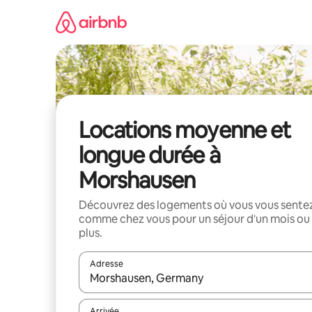
Aller
directement
au
contenu
Locations moyenne et
longue durée à
Morshausen
Découvrez des logements où vous vous sente
comme chez vous pour un séjour d'un mois ou
plus.
Adresse
Lorsque les résultats s'affichent, utilisez les flèc
Arrivée