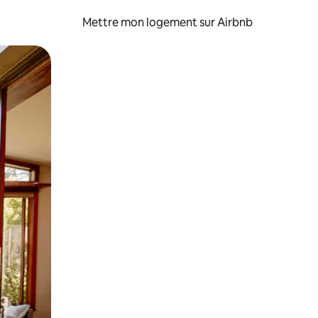
Mettre mon logement sur Airbnb
sant glisser.