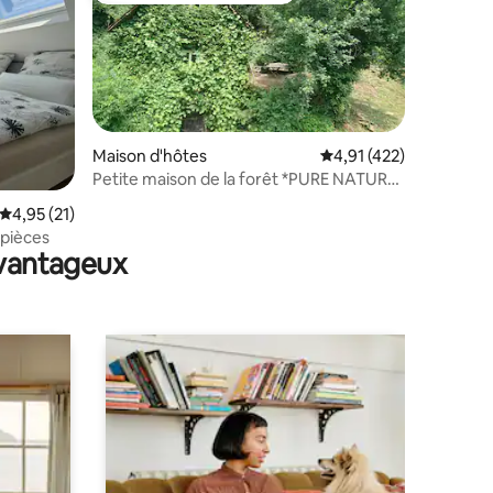
Maison d'hôtes
Évaluation moyenne sur
4,91 (422)
Petite maison de la forêt *PURE NATURE*
à la ferme dans la verdure
ntaires : 4,89 sur 5
Évaluation moyenne sur la base de 21 commentaires : 4,95 sur 5
4,95 (21)
 pièces
avantageux