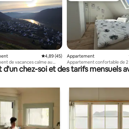
 la base de 79 commentaires : 4,95 sur 5
ment
Évaluation moyenne sur la base de 45 comme
4,89 (45)
Appartement
ent de vacances calme au
Appartement confortable de 2
t d'un chez-soi et des tarifs mensuels 
a Moselle