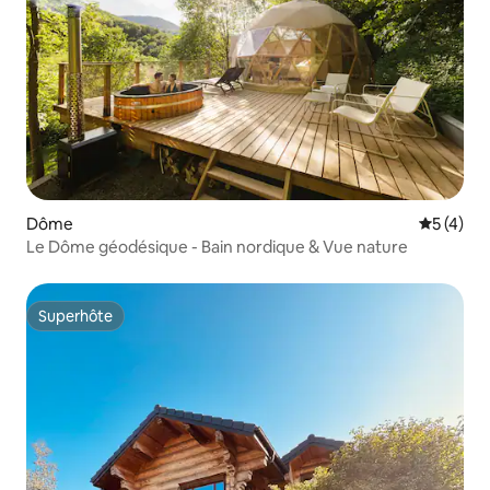
Dôme
Évaluatio
5 (4)
Le Dôme géodésique - Bain nordique & Vue nature
Superhôte
Superhôte