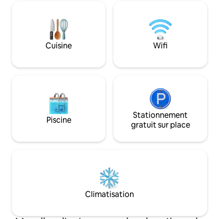
Suite spacieuse ave
Accepte 2 enfants
euros/enfant Cuisin
apaisante sur la ri
environnante
Cuisine
Wifi
Stationnement
Piscine
gratuit sur place
Climatisation