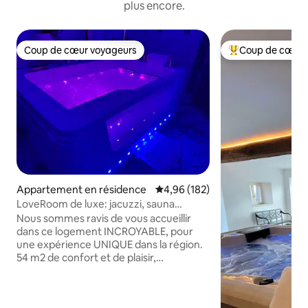
plus encore.
Coup de cœur voyageurs
Coup de cœur 
Coup de cœur voyageurs
Coups de cœur vo
Appartement en résidence
Évaluation moyenne sur la base 
4,96 (182)
LoveRoom de luxe: jacuzzi, sauna
vapeur,écran300cm
Nous sommes ravis de vous accueillir
dans ce logement INCROYABLE, pour
une expérience UNIQUE dans la région.
54 m2 de confort et de plaisir,
comprenant deux balcons plein sud sur
vue dégagée ( un des 2 balcons est
accessible) avec un parking privatif. La