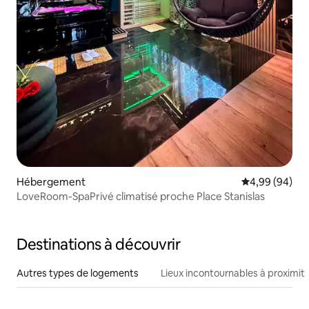
Hébergement
Évaluation mo
4,99 (94)
LoveRoom-SpaPrivé climatisé proche Place Stanislas
Destinations à découvrir
Autres types de logements
Lieux incontournables à proximit