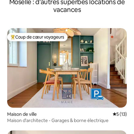
Moselle : d'autres superbes locations de
vacances
Coup de cœur voyageurs
Coups de cœur voyageurs les plus appréciés
Maison de ville
Évaluation
5 (13)
Maison d'architecte - Garages & borne électrique