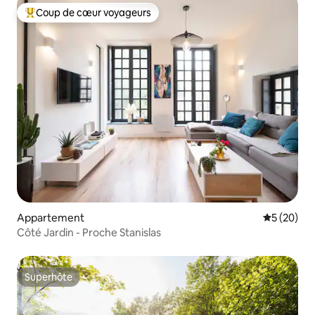
Coup de cœur voyageurs
Coups de cœur voyageurs les plus appréciés
Appartement
Évaluation
5 (20)
Côté Jardin - Proche Stanislas
Superhôte
Superhôte