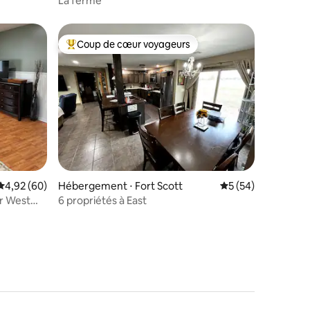
La ferme
Coup de cœur voyageurs
Coups de cœur voyageurs les plus appréciés
mmentaires : 5 sur 5
Évaluation moyenne sur la base de 60 commentaires : 4,92 sur 5
4,92 (60)
Hébergement ⋅ Fort Scott
Évaluation moyenne
5 (54)
r West
6 propriétés à East