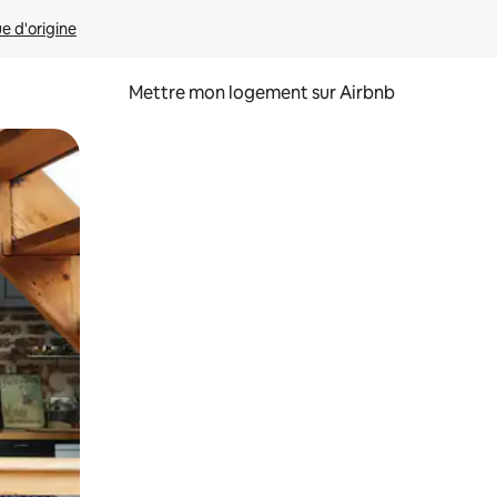
ue d'origine
Mettre mon logement sur Airbnb
sant glisser.