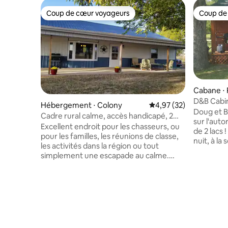
Coup de cœur voyageurs
Coup de
Coup de cœur voyageurs
Coup de
Cabane ⋅ 
D&B Cabin
Hébergement ⋅ Colony
Évaluation moyenne su
4,97 (32)
Doug et B
Cadre rural calme, accès handicapé, 2
sur l'auto
chambres, 1- 1/2 salle de bain
Excellent endroit pour les chasseurs, ou
de 2 lacs 
pour les familles, les réunions de classe,
nuit, à l
les activités dans la région ou tout
cabane fa
simplement une escapade au calme.
Comprend 
Nous avons des jeux intérieurs et
par satell
extérieurs, une sélection de films, des
Gigabit, 
observations de la faune et une bonne
kitchenet
ambiance de campagne. Nous sommes
propane e
accessibles aux personnes handicapées.
demande) 
Notre cuisine est entièrement
et une ta
fonctionnelle avec certains des
tables à 