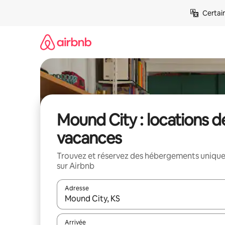
Aller
Certai
directement
au
contenu
Mound City : locations d
vacances
Trouvez et réservez des hébergements uniqu
sur Airbnb
Adresse
Lorsque les résultats s'affichent, utilisez les flèc
Arrivée