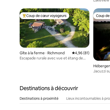
Lakeview 
Co.
Coup de cœur voyageurs
Coup de
Coups de cœur voyageurs les plus appréciés
Coup de
Gîte à la ferme ⋅ Richmond
Évaluation moyenne su
4,96 (81)
Escapade rurale avec vue et étang de
pêche
Hébergeme
Jacuzzi su
foyer
Destinations à découvrir
Destinations à proximité
Lieux incontournables à pro