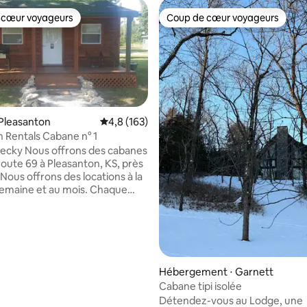
 cœur voyageurs
Coup de cœur voyageurs
 cœur voyageurs
Coup de cœur voyageurs
Pleasanton
Évaluation moyenne sur la base de 163 comm
4,8 (163)
 Rentals Cabane n° 1
r la base de 32 commentaires : 4,97 sur 5
ecky Nous offrons des cabanes
route 69 à Pleasanton, KS, près
! Nous offrons des locations à la
a semaine et au mois. Chaque
it environ 250 pieds carrés.
une télévision, une télévision
ite, une connexion Internet
une salle de bain complète, une
te, un barbecue, y compris du
t des ustensiles, (sur
Hébergement ⋅ Garnett
et un porche avec des chaises
Cabane tipi isolée
ble. Foyer communautaire et
Détendez-vous au Lodge, une
pique-nique disponibles. Nous