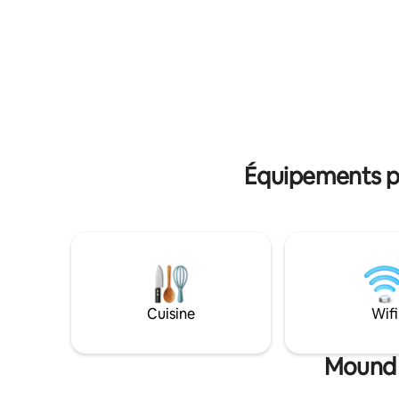
principaux produits de base. Vous êtes à
avons à la
25 minutes de la plus grande ville la plus
filtre et 
proche, vous voudrez donc planifier vos
vos K-cup
repas à l'avance et n'oubliez pas le
préféré !
charbon de bois. Nous fournissons
également une planche à repasser, un
fer à repasser et un sèche-cheveux.
Équipements po
Cuisine
Wifi
Mound C