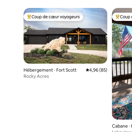
Coup de cœur voyageurs
Coup 
Coups de cœur voyageurs les plus appréciés
Coups de
Hébergement ⋅ Fort Scott
Évaluation moyenne sur
4,96 (85)
Rocky Acres
Cabane ⋅