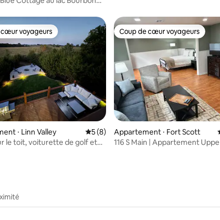
Blue Cottage au lac Bourbon
 cœur voyageurs
Coup de cœur voyageurs
 cœur voyageurs
Coup de cœur voyageurs
r la base de 81 commentaires : 4,96 sur 5
nt ⋅ Linn Valley
Évaluation moyenne sur la base de 8 co
5 (8)
Appartement ⋅ Fort Scott
r le toit, voiturette de golf et
116 S Main | Appartement Uppe
Side
ximité