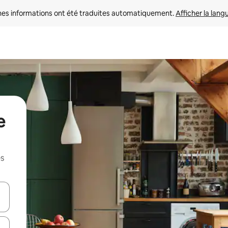
nes informations ont été traduites automatiquement. 
Afficher la lang
e
es
hes vers le haut et vers le bas pour les parcourir ou en appuyant et en fai