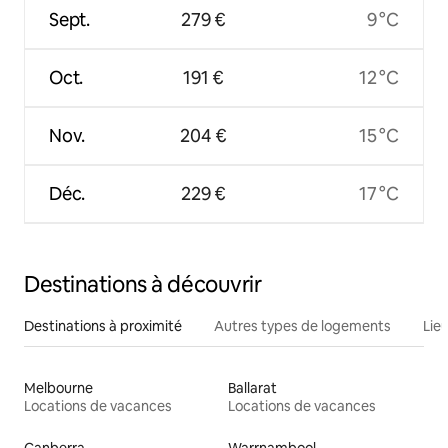
Sept.
279 €
9 °C
Oct.
191 €
12 °C
Nov.
204 €
15 °C
Déc.
229 €
17 °C
Destinations à découvrir
Destinations à proximité
Autres types de logements
Lie
Melbourne
Ballarat
Locations de vacances
Locations de vacances
Canberra
Warrnambool