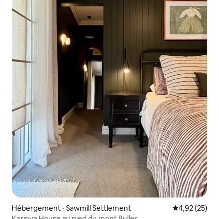
Hébergement ⋅ Sawmill Settlement
Évaluation mo
4,92 (25)
Karinya House au pied du mont Buller