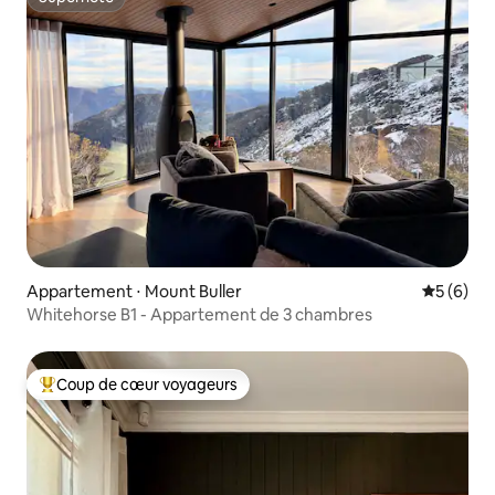
Superhôte
Appartement ⋅ Mount Buller
Évaluatio
5 (6)
Whitehorse B1 - Appartement de 3 chambres
Coup de cœur voyageurs
Coups de cœur voyageurs les plus appréciés