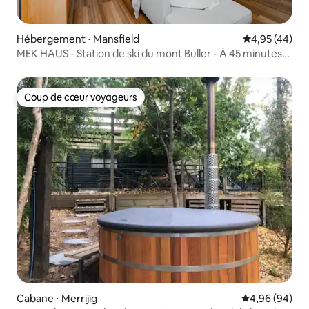
Hébergement ⋅ Mansfield
Évaluation mo
4,95 (44)
MEK HAUS - Station de ski du mont Buller - À 45 minutes
des pistes
Coup de cœur voyageurs
Coup de cœur voyageurs
Cabane ⋅ Merrijig
Évaluation mo
4,96 (94)