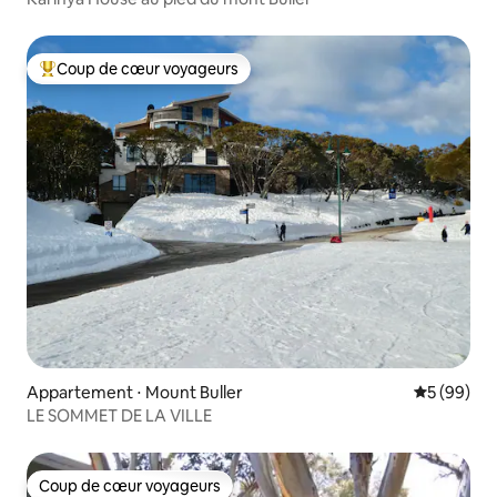
Coup de cœur voyageurs
Coups de cœur voyageurs les plus appréciés
Appartement ⋅ Mount Buller
Évaluation
5 (99)
LE SOMMET DE LA VILLE
Coup de cœur voyageurs
Coup de cœur voyageurs