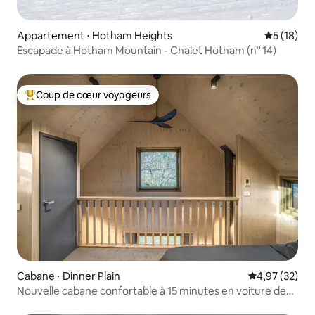
Appartement ⋅ Hotham Heights
Évaluation
5 (18)
Escapade à Hotham Mountain - Chalet Hotham (n° 14)
Coup de cœur voyageurs
Coups de cœur voyageurs les plus appréciés
Cabane ⋅ Dinner Plain
Évaluation mo
4,97 (32)
Nouvelle cabane confortable à 15 minutes en voiture de
Mount Hotham