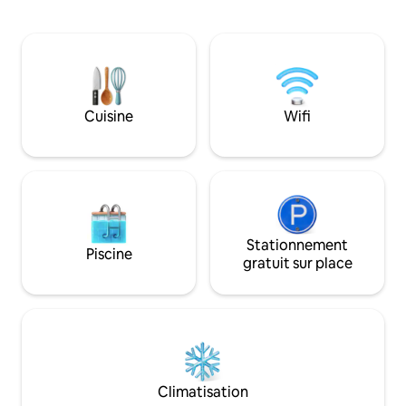
studio dispose d'une cuisine
durable. Situé dans une cour calme, il est
entièrement équipée, d'un lit queen,
à seulement 700 m
d'une grande salle de bain avec spa
restaurants de Bri
d'angle et d'un accès direct au télésiège
énergie passive d'
du Village. Situé à Hotham Central avec
que vous pouvez t
la location d'équipement, des boutiques
confort maximal t
de cadeaux, un supermarché agréé, des
Cuisine
Wifi
votre empreinte 
restaurants, des cafés et la vente de
billets.
Stationnement
Piscine
gratuit sur place
Climatisation