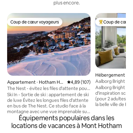
plus encore.
Coup de cœur voyageurs
Coup de cœur 
Coup de cœur voyageurs
Coups de cœur vo
Hébergement ⋅ Br
Aalborg Bright
Appartement ⋅ Hotham Hei
Évaluation moyenne sur la base 
4,89 (107)
Aalborg Bright es
ghts
The Nest - évitez les files d'attente pour
d'inspiration sca
le bus ! | Mt Hotham
Ski In - Sortie de ski : appartement de ski
(pour 2 adultes s
de luxe Évitez les longues files d'attente
la belle ville de B
en bus de The Nest. Ce studio face à la
spectaculaires de
montagne avec une vue imprenable sur
mobilier de qualit
Équipements populaires dans les
Heavenly Valley est la combinaison
contemporain durabl
parfaite de la vie de luxe avec un
locations de vacances à Mont Hotham
référence pour les
véritable accès au ski et à l'extérieur. Ce
recherche d'un h