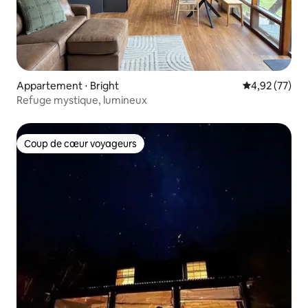
Appartement ⋅ Bright
Évaluation mo
4,92 (77)
Refuge mystique, lumineux
Coup de cœur voyageurs
Coup de cœur voyageurs