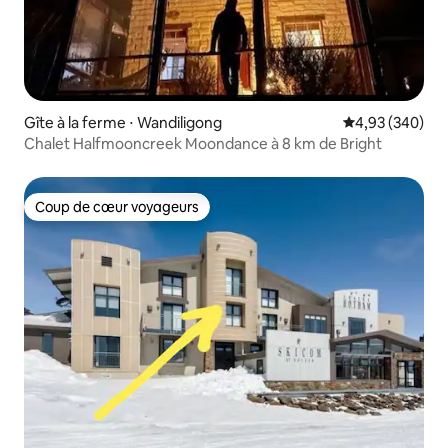
Gîte à la ferme ⋅ Wandiligong
Évaluation moy
4,93 (340)
Chalet Halfmooncreek Moondance à 8 km de Bright
Coup de cœur voyageurs
Coup de cœur voyageurs