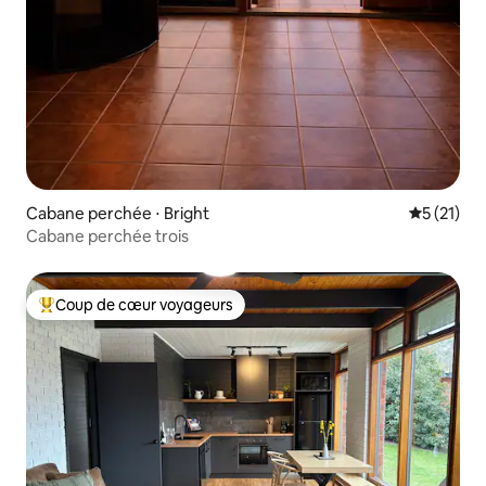
Cabane perchée ⋅ Bright
Évaluation
5 (21)
Cabane perchée trois
Coup de cœur voyageurs
Coups de cœur voyageurs les plus appréciés