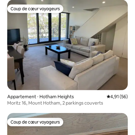
Coup de cœur voyageurs
Coup de cœur voyageurs
Appartement ⋅ Hotham Heights
Évaluation mo
4,91 (56)
Moritz 16, Mount Hotham, 2 parkings couverts
Coup de cœur voyageurs
Coup de cœur voyageurs