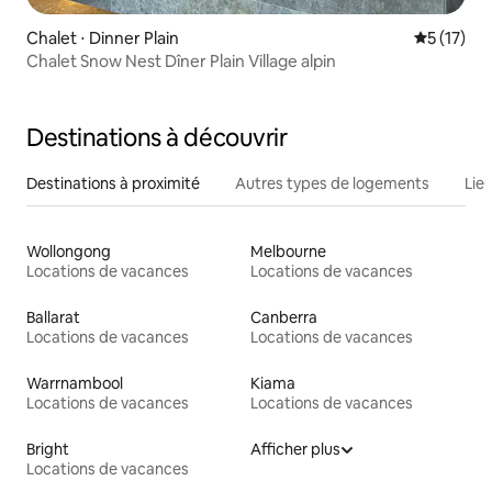
Chalet ⋅ Dinner Plain
Évaluation
5 (17)
Chalet Snow Nest Dîner Plain Village alpin
Destinations à découvrir
Destinations à proximité
Autres types de logements
Lie
Wollongong
Melbourne
Locations de vacances
Locations de vacances
Ballarat
Canberra
Locations de vacances
Locations de vacances
Warrnambool
Kiama
Locations de vacances
Locations de vacances
Bright
Afficher plus
Locations de vacances