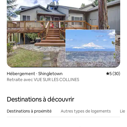
Hébergement ⋅ Shingletown
Évaluation
5 (30)
Retraite avec VUE SUR LES COLLINES
Destinations à découvrir
Destinations à proximité
Autres types de logements
Lie