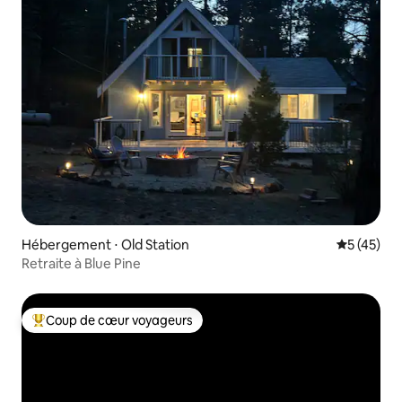
Hébergement ⋅ Old Station
Évaluation
5 (45)
Retraite à Blue Pine
Coup de cœur voyageurs
Coups de cœur voyageurs les plus appréciés