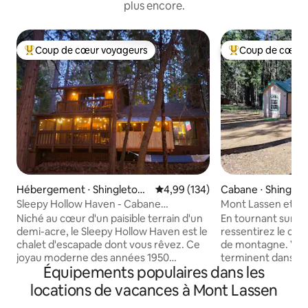
plus encore.
Coup de cœur voyageurs
Coup de cœur 
Coups de cœur voyageurs les plus appréciés
Coups de cœur vo
Hébergement ⋅ Shingletow
Évaluation moyenne sur la base 
4,99 (134)
Cabane ⋅ Shingle
n
Sleepy Hollow Haven - Cabane
Mont Lassen et ple
confortable avec jacuzzi !
Niché au cœur d'un paisible terrain d'un
En tournant sur Th
demi-acre, le Sleepy Hollow Haven est le
ressentirez le con
chalet d'escapade dont vous rêvez. Ce
de montagne. Vos t
joyau moderne des années 1950
terminent dans ce
Équipements populaires dans les
possède un charme chaleureux et
que nous appelons not
original qu'il est difficile de ne pas
bien construite et
locations de vacances à Mont Lassen
apprécier : 2 chambres, 2 salles de bain
l'écart de la route