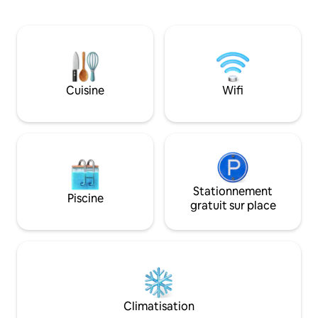
et 125 mètres carrés qui vous donnent
détendre et à prof
l'impression d'être chez vous dès votre
communauté du 
arrivée. Situé à 2 minutes de la ville, mais
Lassen a à offrir. Les sons du silence
suffisamment à l'écart pour que vous
rayonnent à traver
puissiez vraiment vous détendre, il offre
donnent ce senti
l'équilibre parfait entre commodité et
nous souhaitons t
intimité. Une variété d'activités se
quotidienne. Une fois à l'intérieur, vous
Cuisine
Wifi
trouvent toutes à moins de 30 minutes
trouverez que c'es
en voiture, et le jacuzzi vous attend à
confortable. La cour arrière est géniale !
votre retour.
Restez un jour de p
Stationnement
Piscine
gratuit sur place
Climatisation