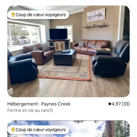
Coup de cœur voyageurs
Coups de cœur voyageurs les plus appréciés
Hébergement ⋅ Paynes Creek
Évaluation mo
4,97 (33)
Ferme et vie au ranch
Coup de cœur voyageurs
Coups de cœur voyageurs les plus appréciés