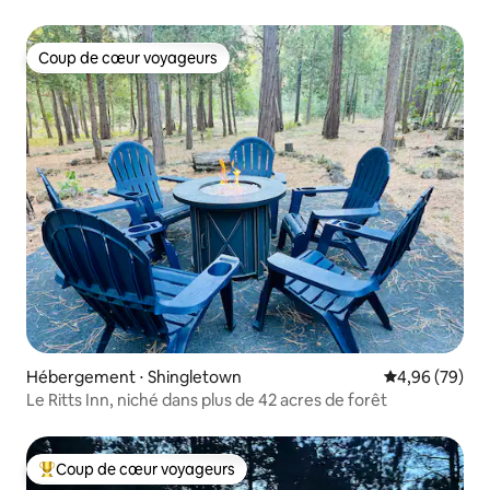
Lassen/McCumber
Coup de cœur voyageurs
Coup de cœur voyageurs
Hébergement ⋅ Shingletown
Évaluation mo
4,96 (79)
Le Ritts Inn, niché dans plus de 42 acres de forêt
Coup de cœur voyageurs
Coups de cœur voyageurs les plus appréciés