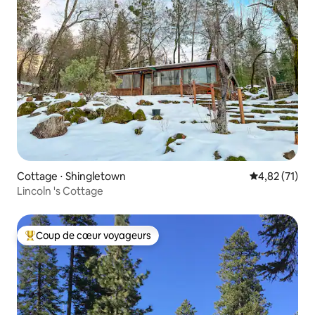
Cottage ⋅ Shingletown
Évaluation mo
4,82 (71)
Lincoln 's Cottage
Coup de cœur voyageurs
Coups de cœur voyageurs les plus appréciés