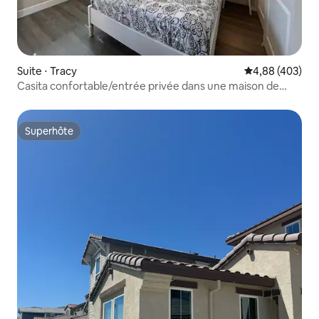
Suite ⋅ Tracy
Évaluation moy
4,88 (403)
Casita confortable/entrée privée dans une maison de
montagne
Superhôte
Superhôte