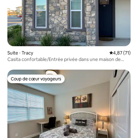
Suite ⋅ Tracy
Évaluation mo
4,87 (71)
Casita confortable/Entrée privée dans une maison de
montagne
Coup de cœur voyageurs
Coup de cœur voyageurs