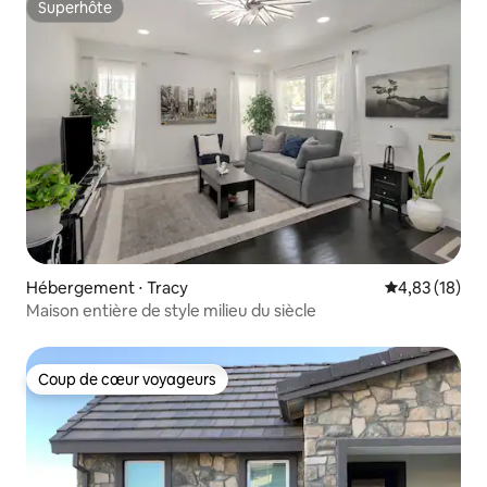
Superhôte
Superhôte
Hébergement ⋅ Tracy
Évaluation mo
4,83 (18)
Maison entière de style milieu du siècle
Coup de cœur voyageurs
Coup de cœur voyageurs