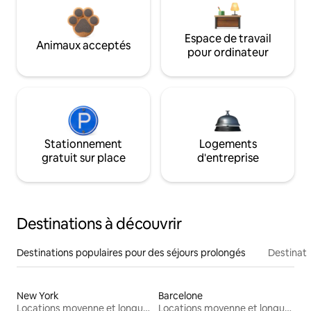
Espace de travail
Animaux acceptés
pour ordinateur
Stationnement
Logements
gratuit sur place
d'entreprise
Destinations à découvrir
Destinations populaires pour des séjours prolongés
Destinati
New York
Barcelone
Locations moyenne et longue durée
Locations moyenne et longue durée