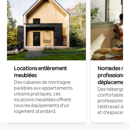
Locations entièrement
Nomades num
meublées
professionnel
déplacement
Des cabanes de montagne
paisibles aux appartements
Des hébergem
urbains pratiques, ces
confortables p
locations meublées offrent
professionnels
tous les équipements d'un
télétravail dis
logement standard.
et d'espaces de