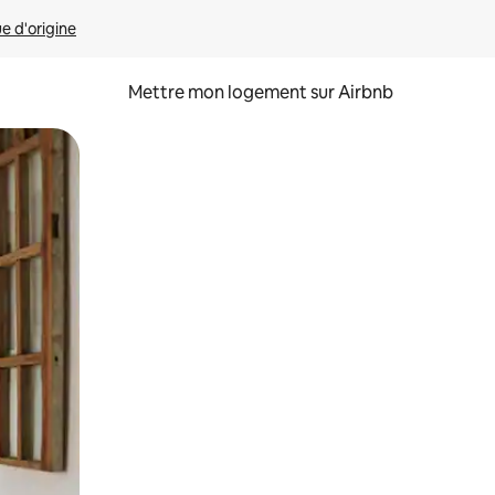
ue d'origine
Mettre mon logement sur Airbnb
sant glisser.