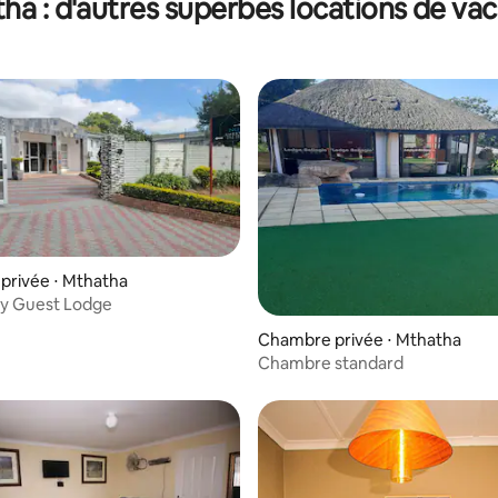
ha : d'autres superbes locations de va
privée ⋅ Mthatha
y Guest Lodge
r la base de 36 commentaires : 4,11 sur 5
Chambre privée ⋅ Mthatha
Chambre standard