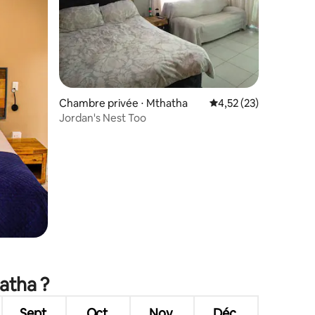
Chambre privée ⋅ Mthatha
Évaluation moyenne su
4,52 (23)
Jordan's Nest Too
atha ?
Sept.
Oct.
Nov.
Déc.