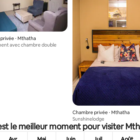
privée ⋅ Mthatha
ent avec chambre double
r la base de 9 commentaires : 4,44 sur 5
Chambre privée ⋅ Mthatha
Sunshinelodge
est le meilleur moment pour visiter Mth
Avr.
Mai
Juin
Juil.
Août