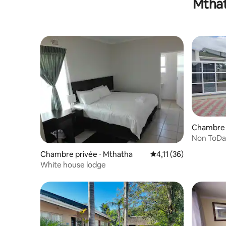
Mthat
Chambre 
Non ToDa
Chambre privée ⋅ Mthatha
Évaluation moyenne su
4,11 (36)
White house lodge