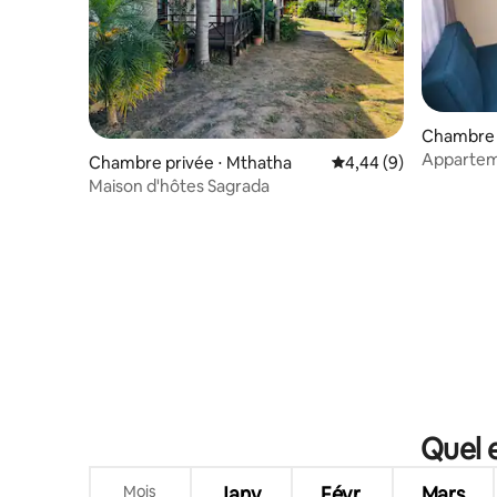
Chambre 
Appartem
Chambre privée ⋅ Mthatha
Évaluation moyenne su
4,44 (9)
Maison d'hôtes Sagrada
Quel 
Mois
Janv.
Févr.
Mars