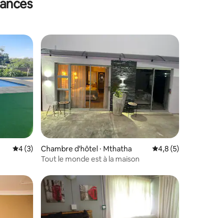
cances
Évaluation moyenne sur la base de 3 commentaires : 4 sur 5
4 (3)
Chambre d'hôtel ⋅ Mthatha
Évaluation moyenne 
4,8 (5)
Tout le monde est à la maison