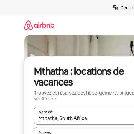
Aller
Certai
directement
au
contenu
Mthatha : locations de
vacances
Trouvez et réservez des hébergements uniqu
sur Airbnb
Adresse
Lorsque les résultats s'affichent, utilisez les flèc
Arrivée