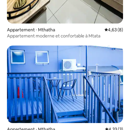
Appartement ⋅ Mthatha
Évaluation m
4,63 (8)
Appartement moderne et confortable à Mtata
Appartement ⋅ Mthatha
Évaluation m
4,33 (3)