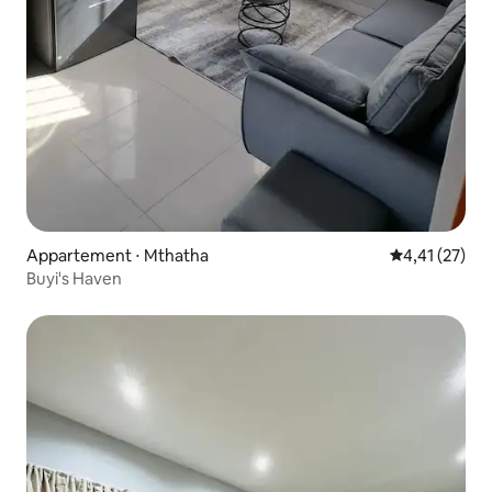
Appartement ⋅ Mthatha
Évaluation mo
4,41 (27)
Buyi's Haven