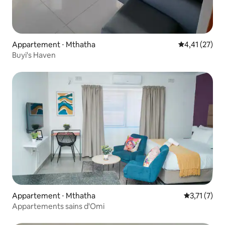
Appartement ⋅ Mthatha
Évaluation mo
4,41 (27)
Buyi's Haven
Appartement ⋅ Mthatha
Évaluation 
3,71 (7)
Appartements sains d'Omi