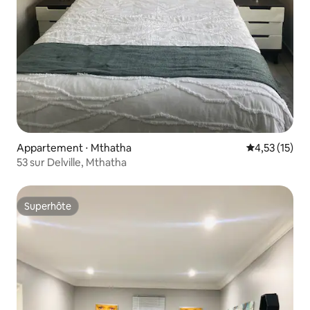
Appartement ⋅ Mthatha
Évaluation mo
4,53 (15)
53 sur Delville, Mthatha
Superhôte
Superhôte