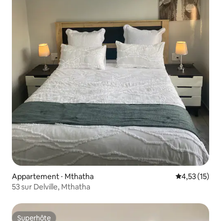
Appartement ⋅ Mthatha
Évaluation mo
4,53 (15)
53 sur Delville, Mthatha
Superhôte