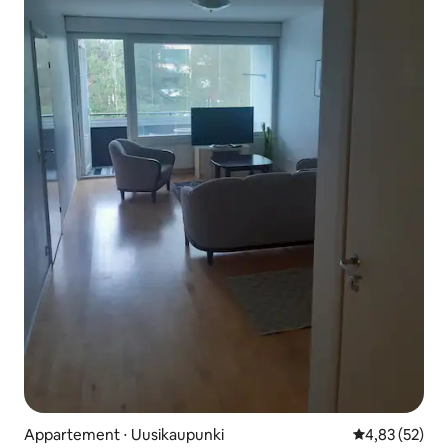
Appartement ⋅ Uusikaupunki
Évaluation mo
4,83 (52)