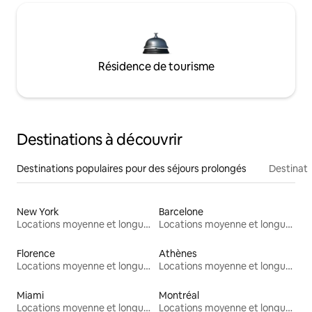
Résidence de tourisme
Destinations à découvrir
Destinations populaires pour des séjours prolongés
Destinati
New York
Barcelone
Locations moyenne et longue durée
Locations moyenne et longue durée
Florence
Athènes
Locations moyenne et longue durée
Locations moyenne et longue durée
Miami
Montréal
Locations moyenne et longue durée
Locations moyenne et longue durée