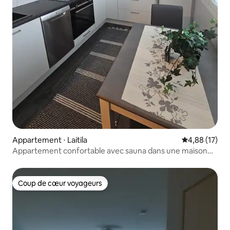
Appartement ⋅ Laitila
Évaluation mo
4,88 (17)
Appartement confortable avec sauna dans une maison
mitoyenne à Laitila.
Coup de cœur voyageurs
Coup de cœur voyageurs