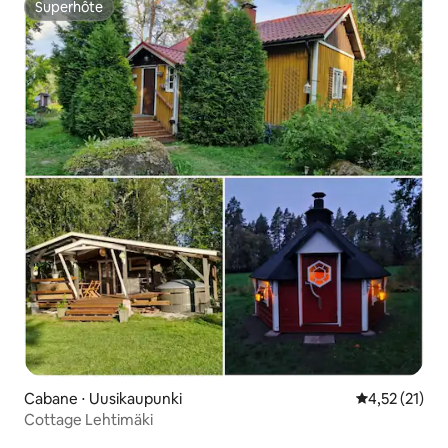
Superhôte
Superhôte
Cabane ⋅ Uusikaupunki
Évaluation mo
4,52 (21)
Cottage Lehtimäki